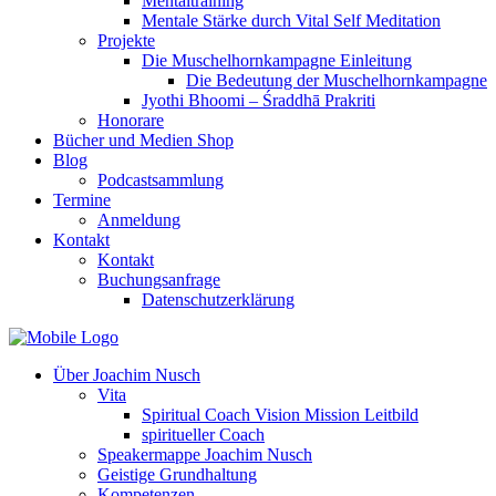
Mentaltraining
Mentale Stärke durch Vital Self Meditation
Projekte
Die Muschelhornkampagne Einleitung
Die Bedeutung der Muschelhornkampagne
Jyothi Bhoomi – Śraddhā Prakriti
Honorare
Bücher und Medien Shop
Blog
Podcastsammlung
Termine
Anmeldung
Kontakt
Kontakt
Buchungsanfrage
Datenschutzerklärung
Über Joachim Nusch
Vita
Spiritual Coach Vision Mission Leitbild
spiritueller Coach
Speakermappe Joachim Nusch
Geistige Grundhaltung
Kompetenzen