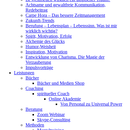
Achtsame und gewaltfreie Kommunikation,
Redebeitrag
Carpe Hora – Das bessere Zeitmanagement
Zukunft-Trends
Berufung – Lebensplan – Lebenssinn. Was ist mir
wirklich wichtig?
Spirit, Motivation, Erfolg
Alchemie des Glücks
Humor-Weisheit
Inspiration, Motivation
Entwicklung von Charisma. Die Magie der
Verzauberung
Impulsvorträge
Leistungen
Bücher
Bücher und Medien Shop
Coaching
spiritueller Coach
Online Akademie
Von Personal zu Universal Power
Beratung
Zoom Webinar
Skype-Consulting
Methoden