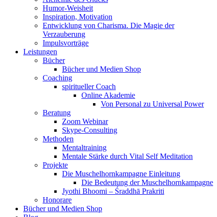
Humor-Weisheit
Inspiration, Motivation
Entwicklung von Charisma. Die Magie der
Verzauberung
Impulsvorträge
Leistungen
Bücher
Bücher und Medien Shop
Coaching
spiritueller Coach
Online Akademie
Von Personal zu Universal Power
Beratung
Zoom Webinar
Skype-Consulting
Methoden
Mentaltraining
Mentale Stärke durch Vital Self Meditation
Projekte
Die Muschelhornkampagne Einleitung
Die Bedeutung der Muschelhornkampagne
Jyothi Bhoomi – Śraddhā Prakriti
Honorare
Bücher und Medien Shop