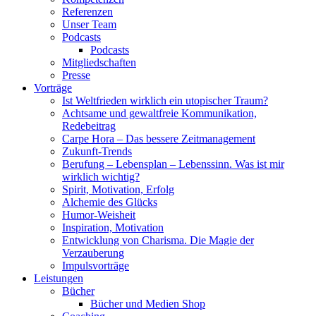
Referenzen
Unser Team
Podcasts
Podcasts
Mitgliedschaften
Presse
Vorträge
Ist Weltfrieden wirklich ein utopischer Traum?
Achtsame und gewaltfreie Kommunikation,
Redebeitrag
Carpe Hora – Das bessere Zeitmanagement
Zukunft-Trends
Berufung – Lebensplan – Lebenssinn. Was ist mir
wirklich wichtig?
Spirit, Motivation, Erfolg
Alchemie des Glücks
Humor-Weisheit
Inspiration, Motivation
Entwicklung von Charisma. Die Magie der
Verzauberung
Impulsvorträge
Leistungen
Bücher
Bücher und Medien Shop