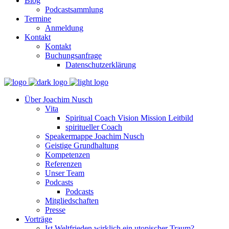
Blog
Podcastsammlung
Termine
Anmeldung
Kontakt
Kontakt
Buchungsanfrage
Datenschutzerklärung
Über Joachim Nusch
Vita
Spiritual Coach Vision Mission Leitbild
spiritueller Coach
Speakermappe Joachim Nusch
Geistige Grundhaltung
Kompetenzen
Referenzen
Unser Team
Podcasts
Podcasts
Mitgliedschaften
Presse
Vorträge
Ist Weltfrieden wirklich ein utopischer Traum?