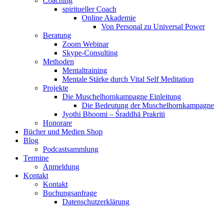
Coaching
spiritueller Coach
Online Akademie
Von Personal zu Universal Power
Beratung
Zoom Webinar
Skype-Consulting
Methoden
Mentaltraining
Mentale Stärke durch Vital Self Meditation
Projekte
Die Muschelhornkampagne Einleitung
Die Bedeutung der Muschelhornkampagne
Jyothi Bhoomi – Śraddhā Prakriti
Honorare
Bücher und Medien Shop
Blog
Podcastsammlung
Termine
Anmeldung
Kontakt
Kontakt
Buchungsanfrage
Datenschutzerklärung