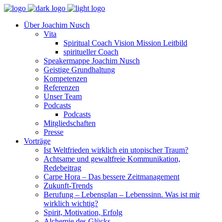
Über Joachim Nusch
Vita
Spiritual Coach Vision Mission Leitbild
spiritueller Coach
Speakermappe Joachim Nusch
Geistige Grundhaltung
Kompetenzen
Referenzen
Unser Team
Podcasts
Podcasts
Mitgliedschaften
Presse
Vorträge
Ist Weltfrieden wirklich ein utopischer Traum?
Achtsame und gewaltfreie Kommunikation,
Redebeitrag
Carpe Hora – Das bessere Zeitmanagement
Zukunft-Trends
Berufung – Lebensplan – Lebenssinn. Was ist mir
wirklich wichtig?
Spirit, Motivation, Erfolg
Alchemie des Glücks