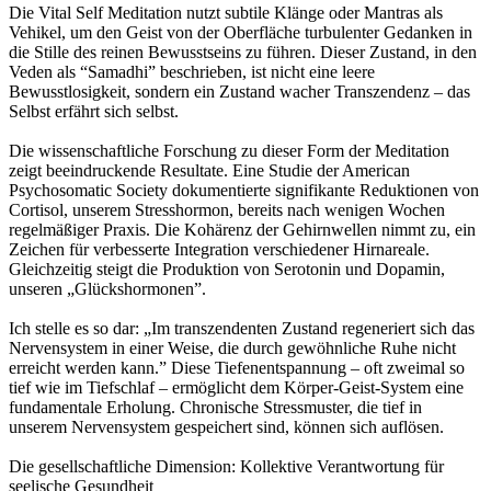
Die Vital Self Meditation nutzt subtile Klänge oder Mantras als
Vehikel, um den Geist von der Oberfläche turbulenter Gedanken in
die Stille des reinen Bewusstseins zu führen. Dieser Zustand, in den
Veden als “Samadhi” beschrieben, ist nicht eine leere
Bewusstlosigkeit, sondern ein Zustand wacher Transzendenz – das
Selbst erfährt sich selbst.
Die wissenschaftliche Forschung zu dieser Form der Meditation
zeigt beeindruckende Resultate. Eine Studie der American
Psychosomatic Society dokumentierte signifikante Reduktionen von
Cortisol, unserem Stresshormon, bereits nach wenigen Wochen
regelmäßiger Praxis. Die Kohärenz der Gehirnwellen nimmt zu, ein
Zeichen für verbesserte Integration verschiedener Hirnareale.
Gleichzeitig steigt die Produktion von Serotonin und Dopamin,
unseren „Glückshormonen”.
Ich stelle es so dar: „Im transzendenten Zustand regeneriert sich das
Nervensystem in einer Weise, die durch gewöhnliche Ruhe nicht
erreicht werden kann.” Diese Tiefenentspannung – oft zweimal so
tief wie im Tiefschlaf – ermöglicht dem Körper-Geist-System eine
fundamentale Erholung. Chronische Stressmuster, die tief in
unserem Nervensystem gespeichert sind, können sich auflösen.
Die gesellschaftliche Dimension: Kollektive Verantwortung für
seelische Gesundheit