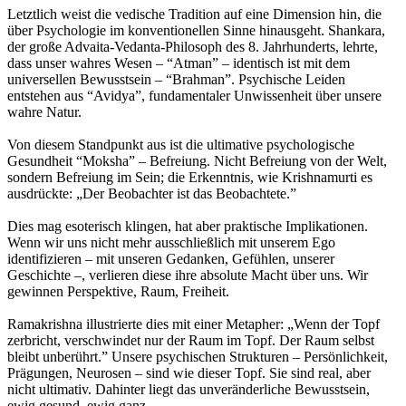
Letztlich weist die vedische Tradition auf eine Dimension hin, die
über Psychologie im konventionellen Sinne hinausgeht. Shankara,
der große Advaita-Vedanta-Philosoph des 8. Jahrhunderts, lehrte,
dass unser wahres Wesen – “Atman” – identisch ist mit dem
universellen Bewusstsein – “Brahman”. Psychische Leiden
entstehen aus “Avidya”, fundamentaler Unwissenheit über unsere
wahre Natur.
Von diesem Standpunkt aus ist die ultimative psychologische
Gesundheit “Moksha” – Befreiung. Nicht Befreiung von der Welt,
sondern Befreiung im Sein; die Erkenntnis, wie Krishnamurti es
ausdrückte: „Der Beobachter ist das Beobachtete.”
Dies mag esoterisch klingen, hat aber praktische Implikationen.
Wenn wir uns nicht mehr ausschließlich mit unserem Ego
identifizieren – mit unseren Gedanken, Gefühlen, unserer
Geschichte –, verlieren diese ihre absolute Macht über uns. Wir
gewinnen Perspektive, Raum, Freiheit.
Ramakrishna illustrierte dies mit einer Metapher: „Wenn der Topf
zerbricht, verschwindet nur der Raum im Topf. Der Raum selbst
bleibt unberührt.” Unsere psychischen Strukturen – Persönlichkeit,
Prägungen, Neurosen – sind wie dieser Topf. Sie sind real, aber
nicht ultimativ. Dahinter liegt das unveränderliche Bewusstsein,
ewig gesund, ewig ganz.