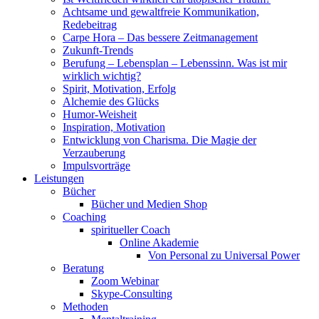
Achtsame und gewaltfreie Kommunikation,
Redebeitrag
Carpe Hora – Das bessere Zeitmanagement
Zukunft-Trends
Berufung – Lebensplan – Lebenssinn. Was ist mir
wirklich wichtig?
Spirit, Motivation, Erfolg
Alchemie des Glücks
Humor-Weisheit
Inspiration, Motivation
Entwicklung von Charisma. Die Magie der
Verzauberung
Impulsvorträge
Leistungen
Bücher
Bücher und Medien Shop
Coaching
spiritueller Coach
Online Akademie
Von Personal zu Universal Power
Beratung
Zoom Webinar
Skype-Consulting
Methoden