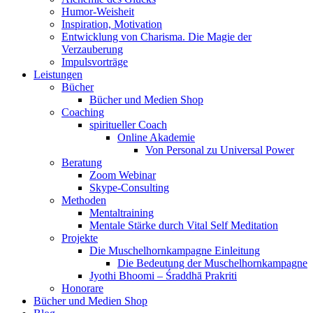
Humor-Weisheit
Inspiration, Motivation
Entwicklung von Charisma. Die Magie der
Verzauberung
Impulsvorträge
Leistungen
Bücher
Bücher und Medien Shop
Coaching
spiritueller Coach
Online Akademie
Von Personal zu Universal Power
Beratung
Zoom Webinar
Skype-Consulting
Methoden
Mentaltraining
Mentale Stärke durch Vital Self Meditation
Projekte
Die Muschelhornkampagne Einleitung
Die Bedeutung der Muschelhornkampagne
Jyothi Bhoomi – Śraddhā Prakriti
Honorare
Bücher und Medien Shop