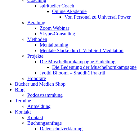
Coaching
spiritueller Coach
Online Akademie
Von Personal zu Universal Power
Beratung
Zoom Webinar
Skype-Consulting
Methoden
Mentaltraining
Mentale Stärke durch Vital Self Meditation
Projekte
Die Muschelhornkampagne Einleitung
Die Bedeutung der Muschelhornkampagne
Jyothi Bhoomi – Śraddhā Prakriti
Honorare
Bücher und Medien Shop
Blog
Podcastsammlung
Termine
Anmeldung
Kontakt
Kontakt
Buchungsanfrage
Datenschutzerklärung