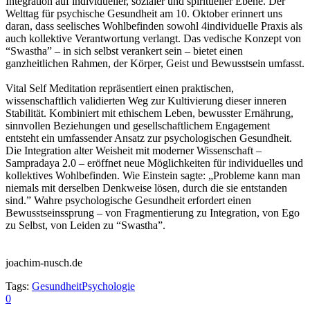
Integration auf individueller, sozialer und spiritueller Ebene. Der
Welttag für psychische Gesundheit am 10. Oktober erinnert uns
daran, dass seelisches Wohlbefinden sowohl 4individuelle Praxis als
auch kollektive Verantwortung verlangt. Das vedische Konzept von
“Swastha” – in sich selbst verankert sein – bietet einen
ganzheitlichen Rahmen, der Körper, Geist und Bewusstsein umfasst.
Vital Self Meditation repräsentiert einen praktischen,
wissenschaftlich validierten Weg zur Kultivierung dieser inneren
Stabilität. Kombiniert mit ethischem Leben, bewusster Ernährung,
sinnvollen Beziehungen und gesellschaftlichem Engagement
entsteht ein umfassender Ansatz zur psychologischen Gesundheit.
Die Integration alter Weisheit mit moderner Wissenschaft –
Sampradaya 2.0 – eröffnet neue Möglichkeiten für individuelles und
kollektives Wohlbefinden. Wie Einstein sagte: „Probleme kann man
niemals mit derselben Denkweise lösen, durch die sie entstanden
sind.” Wahre psychologische Gesundheit erfordert einen
Bewusstseinssprung – von Fragmentierung zu Integration, von Ego
zu Selbst, von Leiden zu “Swastha”.
joachim-nusch.de
Tags:
Gesundheit
Psychologie
0