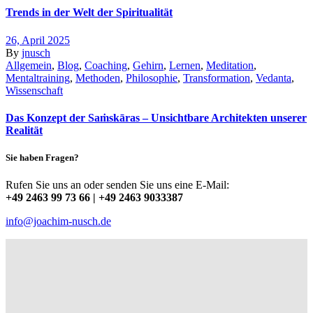
Trends in der Welt der Spiritualität
26, April 2025
By
jnusch
Allgemein
,
Blog
,
Coaching
,
Gehirn
,
Lernen
,
Meditation
,
Mentaltraining
,
Methoden
,
Philosophie
,
Transformation
,
Vedanta
,
Wissenschaft
Das Konzept der Saṁskāras – Unsichtbare Architekten unserer
Realität
Sie haben Fragen?
Rufen Sie uns an oder senden Sie uns eine E-Mail:
+49 2463 99 73 66 | +49 2463 9033387
info@joachim-nusch.de