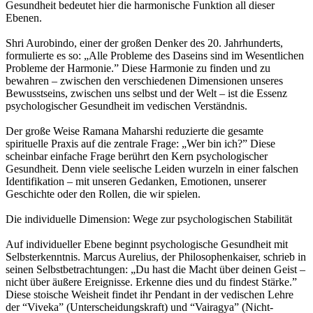
Gesundheit bedeutet hier die harmonische Funktion all dieser
Ebenen.
Shri Aurobindo, einer der großen Denker des 20. Jahrhunderts,
formulierte es so: „Alle Probleme des Daseins sind im Wesentlichen
Probleme der Harmonie.” Diese Harmonie zu finden und zu
bewahren – zwischen den verschiedenen Dimensionen unseres
Bewusstseins, zwischen uns selbst und der Welt – ist die Essenz
psychologischer Gesundheit im vedischen Verständnis.
Der große Weise Ramana Maharshi reduzierte die gesamte
spirituelle Praxis auf die zentrale Frage: „Wer bin ich?” Diese
scheinbar einfache Frage berührt den Kern psychologischer
Gesundheit. Denn viele seelische Leiden wurzeln in einer falschen
Identifikation – mit unseren Gedanken, Emotionen, unserer
Geschichte oder den Rollen, die wir spielen.
Die individuelle Dimension: Wege zur psychologischen Stabilität
Auf individueller Ebene beginnt psychologische Gesundheit mit
Selbsterkenntnis. Marcus Aurelius, der Philosophenkaiser, schrieb in
seinen Selbstbetrachtungen: „Du hast die Macht über deinen Geist –
nicht über äußere Ereignisse. Erkenne dies und du findest Stärke.”
Diese stoische Weisheit findet ihr Pendant in der vedischen Lehre
der “Viveka” (Unterscheidungskraft) und “Vairagya” (Nicht-