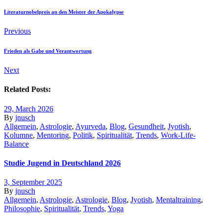
Literaturnobelpreis an den Meister der Apokalypse
Previous
Frieden als Gabe und Verantwortung
Next
Related Posts:
29, March 2026
By
jnusch
Allgemein
,
Astrologie
,
Ayurveda
,
Blog
,
Gesundheit
,
Jyotish
,
Kolumne
,
Mentoring
,
Politik
,
Spiritualität
,
Trends
,
Work-Life-
Balance
Studie Jugend in Deutschland 2026
3, September 2025
By
jnusch
Allgemein
,
Astrologie
,
Astrologie
,
Blog
,
Jyotish
,
Mentaltraining
,
Philosophie
,
Spiritualität
,
Trends
,
Yoga