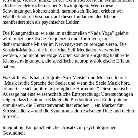
Orchester elektrochemischer Schwingungen. Wenn diese
Schwingungen kohärent sind, harmonisch fließen, erleben wir
Wohlbefinden. Dissonanz auf dieser fundamentalen Ebene
manifestiert sich als psychisches Leiden.
Die Klangmedizin, wie sie im traditionellen “Nada Yoga” gelehrt
wird, nutzt spezifische Frequenzen und Tonfolgen, um
disharmonische Muster im Nervensystem zu reorganisieren. Die
Sanskrit-Mantras, die in der Vital Self Meditation verwendet
werden, sind nicht beliebige Wörter, sondern sorgfältig kalibrierte
Klangschwingungen, die spezifische neurophysiologische Effekte
haben.
Hazrat Inayat Khan, der große Sufi-Meister und Musiker, lehrte:
„Musik ist die Sprache der Seele, und wenn die Seele Musik hört,
erinnert sie sich an ihre ursprüngliche Harmonie.” Diese poetische
Aussage hat eine wissenschaftliche Entsprechung: Untersuchungen
zeigen, dass bestimmte Klänge die Produktion von Endorphinen
stimulieren, die Herzratenvariabilität erhöhen – ein Marker für
Stressresilienz – und die Synchronisation zwischen Herz und Gehirn
fördern.
Integration: Ein ganzheitlicher Ansatz zur psychologischen
Gesundheit