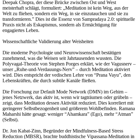
Deepak Chopra, der diese Brücke zwischen Ost und West
meisterhaft schlägt, formuliert: „Meditation ist kein Weg, aus der
Welt zu fliehen, sondern ein Weg, in sie einzutauchen und sie zu
transformieren.” Dies ist die Essenz von Sampradaya 2.0: spirituelle
Praxis nicht als Eskapismus, sondern als Ermächtigung für
engagiertes Leben.
Wissenschaftliche Validierung alter Weisheiten
Die moderne Psychologie und Neurowissenschaft bestätigen
zunehmend, was die Weisen seit Jahrtausenden wussten. Die
Polyvagal-Theorie von Stephen Porges erklärt, wie der Vagusnerv –
unser „Ruhe-und-Verdauungs-Nerv” – durch Meditation aktiviert
wird. Dies entspricht der vedischen Lehre von “Prana Vayu”, den
Lebenskräften, die durch subtile Kanäle fließen.
Die Forschung zur Default Mode Network (DMN) im Gehirn –
jenes Netzwerk, das aktiv ist, wenn wir tagträumen oder grübeln –
zeigt, dass Meditation dessen Aktivität reduziert. Dies korreliert mit
geringerer Selbstbezogenheit und größerem Wohlbefinden. Ramana
Maharshi hätte gesagt: weniger “Ahamkara” (Ego), mehr “Atman”
(Selbst).
Dr. Jon Kabat-Zinn, Begründer der Mindfulness-Based Stress
Reduction (MBSR), brachte buddhistische Vipassana-Meditation in