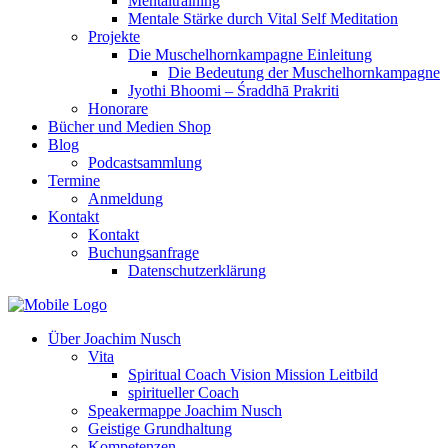
Mentaltraining
Mentale Stärke durch Vital Self Meditation
Projekte
Die Muschelhornkampagne Einleitung
Die Bedeutung der Muschelhornkampagne
Jyothi Bhoomi – Śraddhā Prakriti
Honorare
Bücher und Medien Shop
Blog
Podcastsammlung
Termine
Anmeldung
Kontakt
Kontakt
Buchungsanfrage
Datenschutzerklärung
Über Joachim Nusch
Vita
Spiritual Coach Vision Mission Leitbild
spiritueller Coach
Speakermappe Joachim Nusch
Geistige Grundhaltung
Kompetenzen