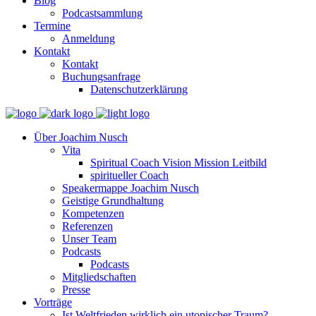
Blog
Podcastsammlung
Termine
Anmeldung
Kontakt
Kontakt
Buchungsanfrage
Datenschutzerklärung
Über Joachim Nusch
Vita
Spiritual Coach Vision Mission Leitbild
spiritueller Coach
Speakermappe Joachim Nusch
Geistige Grundhaltung
Kompetenzen
Referenzen
Unser Team
Podcasts
Podcasts
Mitgliedschaften
Presse
Vorträge
Ist Weltfrieden wirklich ein utopischer Traum?