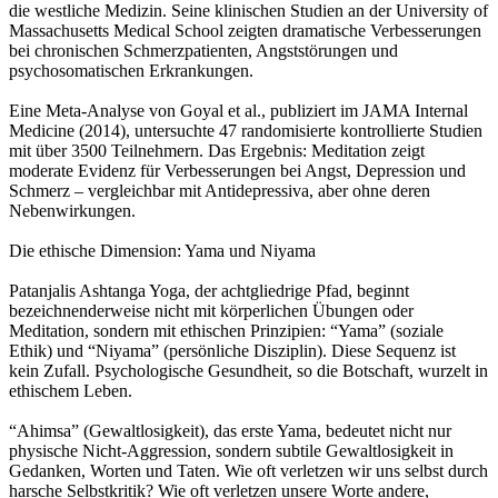
die westliche Medizin. Seine klinischen Studien an der University of
Massachusetts Medical School zeigten dramatische Verbesserungen
bei chronischen Schmerzpatienten, Angststörungen und
psychosomatischen Erkrankungen.
Eine Meta-Analyse von Goyal et al., publiziert im JAMA Internal
Medicine (2014), untersuchte 47 randomisierte kontrollierte Studien
mit über 3500 Teilnehmern. Das Ergebnis: Meditation zeigt
moderate Evidenz für Verbesserungen bei Angst, Depression und
Schmerz – vergleichbar mit Antidepressiva, aber ohne deren
Nebenwirkungen.
Die ethische Dimension: Yama und Niyama
Patanjalis Ashtanga Yoga, der achtgliedrige Pfad, beginnt
bezeichnenderweise nicht mit körperlichen Übungen oder
Meditation, sondern mit ethischen Prinzipien: “Yama” (soziale
Ethik) und “Niyama” (persönliche Disziplin). Diese Sequenz ist
kein Zufall. Psychologische Gesundheit, so die Botschaft, wurzelt in
ethischem Leben.
“Ahimsa” (Gewaltlosigkeit), das erste Yama, bedeutet nicht nur
physische Nicht-Aggression, sondern subtile Gewaltlosigkeit in
Gedanken, Worten und Taten. Wie oft verletzen wir uns selbst durch
harsche Selbstkritik? Wie oft verletzen unsere Worte andere,