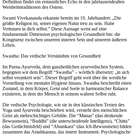
Definition findet ein erstaunliches Echo in den jahrtausendealten
Weisheitstraditionen des Ostens.
Swami Vivekananda erkannte bereits im 19. Jahrhundert: „Die
größte Religion ist, seiner eigenen Natur treu zu sein. Habe
Vertrauen in dich selbst.” Diese Aussage weist auf eine
fundamentale Dimension psychologischer Gesundheit hin: die
Kongruenz zwischen unserem inneren Sein und unserem äußeren
Leben.
Swastha: Das vedische Verständnis von Gesundheit
Im Purna-Ayurveda, dem ganzheitlichen ayurvedischen System,
begegnen wir dem Begriff “Swastha” – wörtlich übersetzt: „in sich
selbst verankert sein”. Dieser Begriff geht weit über die westliche
Vorstellung von mentaler Hygiene hinaus. Swastha beschreibt einen
Zustand, in dem Körper, Geist und Seele in harmonischer Balance
existieren, in dem der Mensch in seinem wahren Selbst ruht.
Die vedische Psychologie, wie sie in den klassischen Texten des
Yoga und Ayurveda beschrieben wird, versteht den menschlichen
Geist als mehrschichtiges Gebilde. Die “Manas” (das denkende
Bewusstsein), “Buddhi” (die unterscheidende Intelligenz), “Chitta”
(das Gedächtnisfeld) und “Ahamkara” (das Ich-Bewusstsein) bilden
zusammen das Antahkarana, das innere Instrument. Psychologische