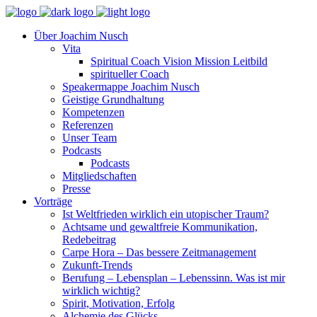
Über Joachim Nusch
Vita
Spiritual Coach Vision Mission Leitbild
spiritueller Coach
Speakermappe Joachim Nusch
Geistige Grundhaltung
Kompetenzen
Referenzen
Unser Team
Podcasts
Podcasts
Mitgliedschaften
Presse
Vorträge
Ist Weltfrieden wirklich ein utopischer Traum?
Achtsame und gewaltfreie Kommunikation,
Redebeitrag
Carpe Hora – Das bessere Zeitmanagement
Zukunft-Trends
Berufung – Lebensplan – Lebenssinn. Was ist mir
wirklich wichtig?
Spirit, Motivation, Erfolg
Alchemie des Glücks