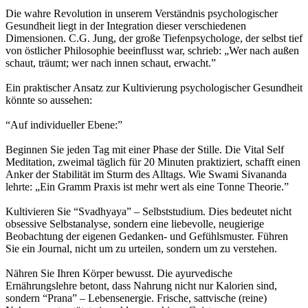
Die wahre Revolution in unserem Verständnis psychologischer
Gesundheit liegt in der Integration dieser verschiedenen
Dimensionen. C.G. Jung, der große Tiefenpsychologe, der selbst tief
von östlicher Philosophie beeinflusst war, schrieb: „Wer nach außen
schaut, träumt; wer nach innen schaut, erwacht.”
Ein praktischer Ansatz zur Kultivierung psychologischer Gesundheit
könnte so aussehen:
“Auf individueller Ebene:”
Beginnen Sie jeden Tag mit einer Phase der Stille. Die Vital Self
Meditation, zweimal täglich für 20 Minuten praktiziert, schafft einen
Anker der Stabilität im Sturm des Alltags. Wie Swami Sivananda
lehrte: „Ein Gramm Praxis ist mehr wert als eine Tonne Theorie.”
Kultivieren Sie “Svadhyaya” – Selbststudium. Dies bedeutet nicht
obsessive Selbstanalyse, sondern eine liebevolle, neugierige
Beobachtung der eigenen Gedanken- und Gefühlsmuster. Führen
Sie ein Journal, nicht um zu urteilen, sondern um zu verstehen.
Nähren Sie Ihren Körper bewusst. Die ayurvedische
Ernährungslehre betont, dass Nahrung nicht nur Kalorien sind,
sondern “Prana” – Lebensenergie. Frische, sattvische (reine)