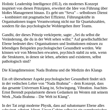
Holistic Leadership Intelligence (HLI), ein modernes Konzept
inspiriert von diesen Prinzipien, erweitert die Idee von Führung über
bloßes Management hinaus. Es geht um “Seva” – selbstlosen Dienst
– kombiniert mit pragmatischer Effizienz. Führungskräfte in
Organisationen tragen Verantwortung nicht nur für Quartalszahlen,
sondern für das psychologische Wohlergehen ihrer Teams.
Gandhi, der dieses Prinzip verkörperte, sagte: „Sei du selbst die
Veränderung, die du in der Welt sehen willst.” Auf gesellschaftlicher
Ebene bedeutet dies: Organisationen und Institutionen müssen zu
lebendigen Beispielen psychologischer Gesundheit werden. Wie
können wir von Menschen erwarten, psychisch stabil zu sein, wenn
die Strukturen, in denen sie leben, arbeiten und existieren, selbst
pathologisch sind?
Die Klangdimension: Nada Brahma und die Medizin des Klangs
Ein oft übersehener Aspekt psychologischer Gesundheit findet sich
in der vedischen Lehre von “Nada Brahma” – dem Konzept, dass
das gesamte Universum Klang ist, Schwingung, Vibration. Joachim-
Ernst Berendt popularisierte diesen Gedanken im Westen mit seinem
Werk „Nada Brahma – Die Welt ist Klang”.
In der Tat zeigt moderne Physik, dass auf subatomarer Ebene alles
schwingt, vibriert, klingt. Unser Gehirn selbst ist ein symphonisches