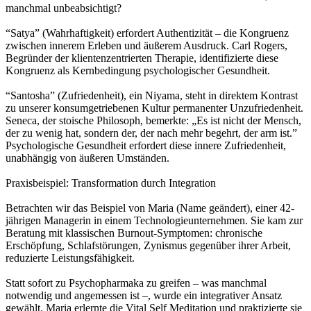
manchmal unbeabsichtigt?
“Satya” (Wahrhaftigkeit) erfordert Authentizität – die Kongruenz
zwischen innerem Erleben und äußerem Ausdruck. Carl Rogers,
Begründer der klientenzentrierten Therapie, identifizierte diese
Kongruenz als Kernbedingung psychologischer Gesundheit.
“Santosha” (Zufriedenheit), ein Niyama, steht in direktem Kontrast
zu unserer konsumgetriebenen Kultur permanenter Unzufriedenheit.
Seneca, der stoische Philosoph, bemerkte: „Es ist nicht der Mensch,
der zu wenig hat, sondern der, der nach mehr begehrt, der arm ist.”
Psychologische Gesundheit erfordert diese innere Zufriedenheit,
unabhängig von äußeren Umständen.
Praxisbeispiel: Transformation durch Integration
Betrachten wir das Beispiel von Maria (Name geändert), einer 42-
jährigen Managerin in einem Technologieunternehmen. Sie kam zur
Beratung mit klassischen Burnout-Symptomen: chronische
Erschöpfung, Schlafstörungen, Zynismus gegenüber ihrer Arbeit,
reduzierte Leistungsfähigkeit.
Statt sofort zu Psychopharmaka zu greifen – was manchmal
notwendig und angemessen ist –, wurde ein integrativer Ansatz
gewählt. Maria erlernte die Vital Self Meditation und praktizierte sie