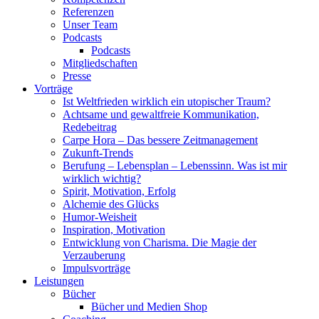
Referenzen
Unser Team
Podcasts
Podcasts
Mitgliedschaften
Presse
Vorträge
Ist Weltfrieden wirklich ein utopischer Traum?
Achtsame und gewaltfreie Kommunikation,
Redebeitrag
Carpe Hora – Das bessere Zeitmanagement
Zukunft-Trends
Berufung – Lebensplan – Lebenssinn. Was ist mir
wirklich wichtig?
Spirit, Motivation, Erfolg
Alchemie des Glücks
Humor-Weisheit
Inspiration, Motivation
Entwicklung von Charisma. Die Magie der
Verzauberung
Impulsvorträge
Leistungen
Bücher
Bücher und Medien Shop