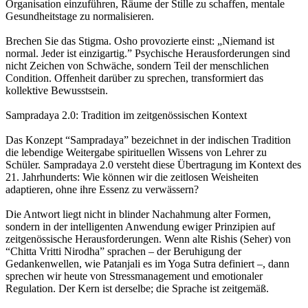
Organisation einzuführen, Räume der Stille zu schaffen, mentale
Gesundheitstage zu normalisieren.
Brechen Sie das Stigma. Osho provozierte einst: „Niemand ist
normal. Jeder ist einzigartig.” Psychische Herausforderungen sind
nicht Zeichen von Schwäche, sondern Teil der menschlichen
Condition. Offenheit darüber zu sprechen, transformiert das
kollektive Bewusstsein.
Sampradaya 2.0: Tradition im zeitgenössischen Kontext
Das Konzept “Sampradaya” bezeichnet in der indischen Tradition
die lebendige Weitergabe spirituellen Wissens von Lehrer zu
Schüler. Sampradaya 2.0 versteht diese Übertragung im Kontext des
21. Jahrhunderts: Wie können wir die zeitlosen Weisheiten
adaptieren, ohne ihre Essenz zu verwässern?
Die Antwort liegt nicht in blinder Nachahmung alter Formen,
sondern in der intelligenten Anwendung ewiger Prinzipien auf
zeitgenössische Herausforderungen. Wenn alte Rishis (Seher) von
“Chitta Vritti Nirodha” sprachen – der Beruhigung der
Gedankenwellen, wie Patanjali es im Yoga Sutra definiert –, dann
sprechen wir heute von Stressmanagement und emotionaler
Regulation. Der Kern ist derselbe; die Sprache ist zeitgemäß.