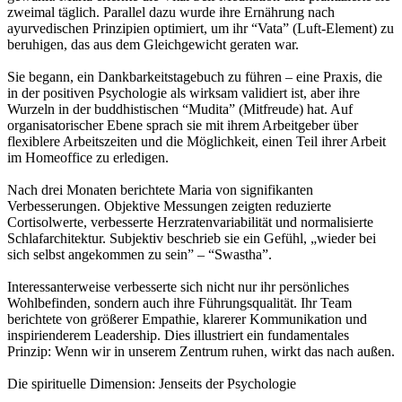
zweimal täglich. Parallel dazu wurde ihre Ernährung nach
ayurvedischen Prinzipien optimiert, um ihr “Vata” (Luft-Element) zu
beruhigen, das aus dem Gleichgewicht geraten war.
Sie begann, ein Dankbarkeitstagebuch zu führen – eine Praxis, die
in der positiven Psychologie als wirksam validiert ist, aber ihre
Wurzeln in der buddhistischen “Mudita” (Mitfreude) hat. Auf
organisatorischer Ebene sprach sie mit ihrem Arbeitgeber über
flexiblere Arbeitszeiten und die Möglichkeit, einen Teil ihrer Arbeit
im Homeoffice zu erledigen.
Nach drei Monaten berichtete Maria von signifikanten
Verbesserungen. Objektive Messungen zeigten reduzierte
Cortisolwerte, verbesserte Herzratenvariabilität und normalisierte
Schlafarchitektur. Subjektiv beschrieb sie ein Gefühl, „wieder bei
sich selbst angekommen zu sein” – “Swastha”.
Interessanterweise verbesserte sich nicht nur ihr persönliches
Wohlbefinden, sondern auch ihre Führungsqualität. Ihr Team
berichtete von größerer Empathie, klarerer Kommunikation und
inspirienderem Leadership. Dies illustriert ein fundamentales
Prinzip: Wenn wir in unserem Zentrum ruhen, wirkt das nach außen.
Die spirituelle Dimension: Jenseits der Psychologie