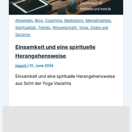
,
,
,
,
,
Allgemein
Blog
Coaching
Meditation
Mentaltraining
,
,
,
,
Spiritualität
Trends
Wissenschaft
Yoga
Zitate und
Sprüche
Einsamkeit und eine spirituelle
Herangehensweise
jnusch
/
21, June 2024
Einsamkeit und eine spirituelle Herangehensweise
aus Sicht der Yoga Vasishta