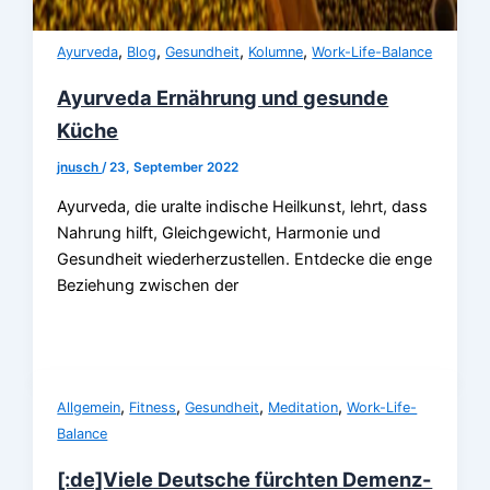
,
,
,
,
Ayurveda
Blog
Gesundheit
Kolumne
Work-Life-Balance
Ayurveda Ernährung und gesunde
Küche
jnusch
/
23, September 2022
Ayurveda, die uralte indische Heilkunst, lehrt, dass
Nahrung hilft, Gleichgewicht, Harmonie und
Gesundheit wiederherzustellen. Entdecke die enge
Beziehung zwischen der
,
,
,
,
Allgemein
Fitness
Gesundheit
Meditation
Work-Life-
Balance
[:de]Viele Deutsche fürchten Demenz-