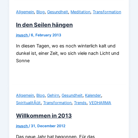
,
,
,
,
Allgemein
Blog
Gesundheit
Meditation
Transformation
In den Seilen hängen
jnusch
/
6, February 2013
In diesen Tagen, wo es noch winterlich kalt und
dunkel ist, einer Zeit, wo sich viele nach Licht und
Sonne
,
,
,
,
,
Allgemein
Blog
Gehirn
Gesundheit
Kalender
,
,
,
SpiritualitÃ¤t
Transformation
Trends
VEDHARMA
Willkommen in 2013
jnusch
/
31, December 2012
Das neue Jahr hat begonnen. Für das