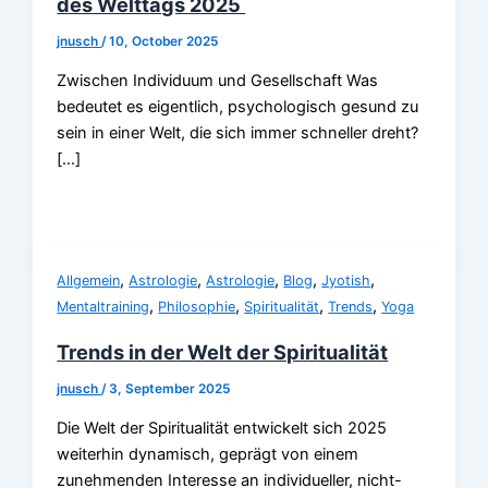
des Welttags 2025
jnusch
/
10, October 2025
Zwischen Individuum und Gesellschaft Was
bedeutet es eigentlich, psychologisch gesund zu
sein in einer Welt, die sich immer schneller dreht?
[…]
,
,
,
,
,
Allgemein
Astrologie
Astrologie
Blog
Jyotish
,
,
,
,
Mentaltraining
Philosophie
Spiritualität
Trends
Yoga
Trends in der Welt der Spiritualität
jnusch
/
3, September 2025
Die Welt der Spiritualität entwickelt sich 2025
weiterhin dynamisch, geprägt von einem
zunehmenden Interesse an individueller, nicht-