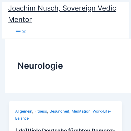
Skip
Joachim Nusch, Sovereign Vedic
to
Mentor
content
Neurologie
,
,
,
,
Allgemein
Fitness
Gesundheit
Meditation
Work-Life-
Balance
[:de]Viele Deutsche fürchten Demenz-