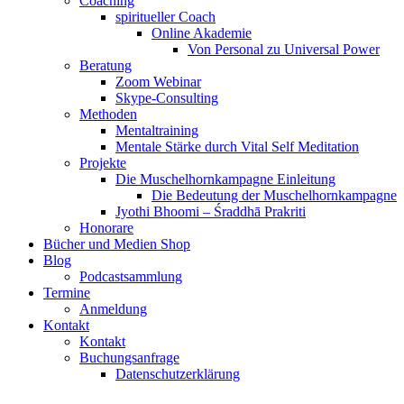
Coaching
spiritueller Coach
Online Akademie
Von Personal zu Universal Power
Beratung
Zoom Webinar
Skype-Consulting
Methoden
Mentaltraining
Mentale Stärke durch Vital Self Meditation
Projekte
Die Muschelhornkampagne Einleitung
Die Bedeutung der Muschelhornkampagne
Jyothi Bhoomi – Śraddhā Prakriti
Honorare
Bücher und Medien Shop
Blog
Podcastsammlung
Termine
Anmeldung
Kontakt
Kontakt
Buchungsanfrage
Datenschutzerklärung