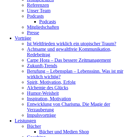
Referenzen
Unser Team
Podcasts
Podcasts
Mitgliedschaften
Presse
Vorträge
Ist Weltfrieden wirklich ein utopischer Traum?
Achtsame und gewaltfreie Kommunikation,
Redebeitrag
Carpe Hora – Das bessere Zeitmanagement
Zukunft-Trends
Berufung – Lebensplan – Lebenssinn. Was ist mir
wirklich wichtig?
Spirit, Motivation, Erfolg
Alchemie des Glücks
Humor-Weisheit
Inspiration, Motivation
Entwicklung von Charisma. Die Magie der
Verzauberung
Impulsvorträge
Leistungen
Bücher
Bücher und Medien Shop