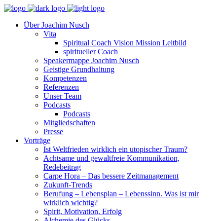
Über Joachim Nusch
Vita
Spiritual Coach Vision Mission Leitbild
spiritueller Coach
Speakermappe Joachim Nusch
Geistige Grundhaltung
Kompetenzen
Referenzen
Unser Team
Podcasts
Podcasts
Mitgliedschaften
Presse
Vorträge
Ist Weltfrieden wirklich ein utopischer Traum?
Achtsame und gewaltfreie Kommunikation,
Redebeitrag
Carpe Hora – Das bessere Zeitmanagement
Zukunft-Trends
Berufung – Lebensplan – Lebenssinn. Was ist mir
wirklich wichtig?
Spirit, Motivation, Erfolg
Alchemie des Glücks