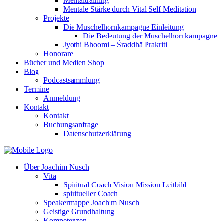
Mentaltraining
Mentale Stärke durch Vital Self Meditation
Projekte
Die Muschelhornkampagne Einleitung
Die Bedeutung der Muschelhornkampagne
Jyothi Bhoomi – Śraddhā Prakriti
Honorare
Bücher und Medien Shop
Blog
Podcastsammlung
Termine
Anmeldung
Kontakt
Kontakt
Buchungsanfrage
Datenschutzerklärung
Über Joachim Nusch
Vita
Spiritual Coach Vision Mission Leitbild
spiritueller Coach
Speakermappe Joachim Nusch
Geistige Grundhaltung
Kompetenzen