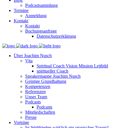
Blog
Podcastsammlung
Termine
Anmeldung
Kontakt
Kontakt
Buchungsanfrage
Datenschutzerklärung
Über Joachim Nusch
Vita
Spiritual Coach Vision Mission Leitbild
spiritueller Coach
Speakermappe Joachim Nusch
Geistige Grundhaltung
Kompetenzen
Referenzen
Unser Team
Podcasts
Podcasts
Mitgliedschaften
Presse
Vorträge
Ist Weltfrieden wirklich ein utopischer Traum?