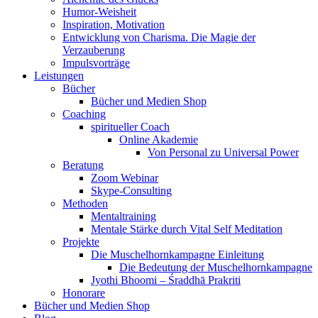
Humor-Weisheit
Inspiration, Motivation
Entwicklung von Charisma. Die Magie der
Verzauberung
Impulsvorträge
Leistungen
Bücher
Bücher und Medien Shop
Coaching
spiritueller Coach
Online Akademie
Von Personal zu Universal Power
Beratung
Zoom Webinar
Skype-Consulting
Methoden
Mentaltraining
Mentale Stärke durch Vital Self Meditation
Projekte
Die Muschelhornkampagne Einleitung
Die Bedeutung der Muschelhornkampagne
Jyothi Bhoomi – Śraddhā Prakriti
Honorare
Bücher und Medien Shop