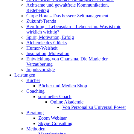
Achtsame und gewaltfreie Kommunikation,
Redebeitrag
Carpe Hora – Das bessere Zeitmanagement
Zukunft-Trends
Berufung – Lebensplan – Lebenssinn. Was ist mir
wirklich wichtig?
Spirit, Motivation, Erfolg
Alchemie des Glücks
Humor-Weisheit
Inspiration, Motivation
Entwicklung von Charisma. Die Magie der
Verzauberung
Impulsvorträge
Leistungen
Bücher
Bücher und Medien Shop
Coaching
spiritueller Coach
Online Akademie
Von Personal zu Universal Power
Beratung
Zoom Webinar
Skype-Consulting
Methoden