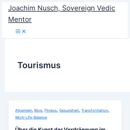
Skip
Joachim Nusch, Sovereign Vedic
to
Mentor
content
Tourismus
,
,
,
,
,
Allgemein
Blog
Fitness
Gesundheit
Transformation
Work-Life-Balance
Über die Kunst der Verdrängung im