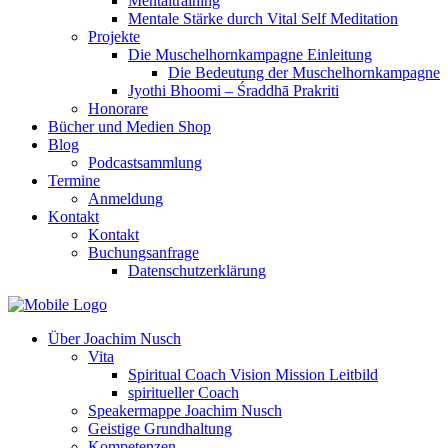
Mentaltraining
Mentale Stärke durch Vital Self Meditation
Projekte
Die Muschelhornkampagne Einleitung
Die Bedeutung der Muschelhornkampagne
Jyothi Bhoomi – Śraddhā Prakriti
Honorare
Bücher und Medien Shop
Blog
Podcastsammlung
Termine
Anmeldung
Kontakt
Kontakt
Buchungsanfrage
Datenschutzerklärung
Über Joachim Nusch
Vita
Spiritual Coach Vision Mission Leitbild
spiritueller Coach
Speakermappe Joachim Nusch
Geistige Grundhaltung
Kompetenzen