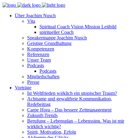
Über Joachim Nusch
Vita
Spiritual Coach Vision Mission Leitbild
spiritueller Coach
Speakermappe Joachim Nusch
Geistige Grundhaltung
Kompetenzen
Referenzen
Unser Team
Podcasts
Podcasts
Mitgliedschaften
Presse
Vorträge
Ist Weltfrieden wirklich ein utopischer Traum?
Achtsame und gewaltfreie Kommunikation,
Redebeitrag
Carpe Hora – Das bessere Zeitmanagement
Zukunft-Trends
Berufung – Lebensplan – Lebenssinn. Was ist mir
wirklich wichtig?
Spirit, Motivation, Erfolg
Alchemie des Glücks