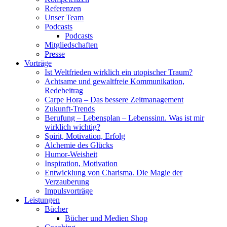
Referenzen
Unser Team
Podcasts
Podcasts
Mitgliedschaften
Presse
Vorträge
Ist Weltfrieden wirklich ein utopischer Traum?
Achtsame und gewaltfreie Kommunikation,
Redebeitrag
Carpe Hora – Das bessere Zeitmanagement
Zukunft-Trends
Berufung – Lebensplan – Lebenssinn. Was ist mir
wirklich wichtig?
Spirit, Motivation, Erfolg
Alchemie des Glücks
Humor-Weisheit
Inspiration, Motivation
Entwicklung von Charisma. Die Magie der
Verzauberung
Impulsvorträge
Leistungen
Bücher
Bücher und Medien Shop