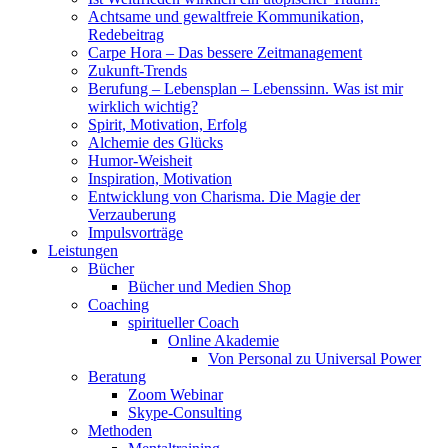
Achtsame und gewaltfreie Kommunikation,
Redebeitrag
Carpe Hora – Das bessere Zeitmanagement
Zukunft-Trends
Berufung – Lebensplan – Lebenssinn. Was ist mir
wirklich wichtig?
Spirit, Motivation, Erfolg
Alchemie des Glücks
Humor-Weisheit
Inspiration, Motivation
Entwicklung von Charisma. Die Magie der
Verzauberung
Impulsvorträge
Leistungen
Bücher
Bücher und Medien Shop
Coaching
spiritueller Coach
Online Akademie
Von Personal zu Universal Power
Beratung
Zoom Webinar
Skype-Consulting
Methoden