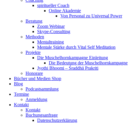
Coaching
spiritueller Coach
Online Akademie
Von Personal zu Universal Power
Beratung
Zoom Webinar
Skype-Consulting
Methoden
Mentaltraining
Mentale Stärke durch Vital Self Meditation
Projekte
Die Muschelhornkampagne Einleitung
Die Bedeutung der Muschelhornkampagne
Jyothi Bhoomi – Śraddhā Prakriti
Honorare
Bücher und Medien Shop
Blog
Podcastsammlung
Termine
Anmeldung
Kontakt
Kontakt
Buchungsanfrage
Datenschutzerklärung