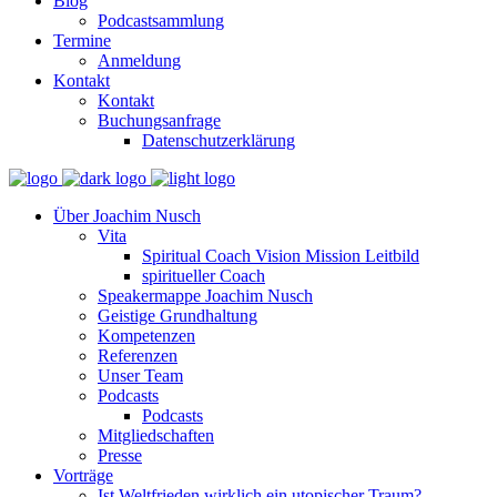
Blog
Podcastsammlung
Termine
Anmeldung
Kontakt
Kontakt
Buchungsanfrage
Datenschutzerklärung
Über Joachim Nusch
Vita
Spiritual Coach Vision Mission Leitbild
spiritueller Coach
Speakermappe Joachim Nusch
Geistige Grundhaltung
Kompetenzen
Referenzen
Unser Team
Podcasts
Podcasts
Mitgliedschaften
Presse
Vorträge
Ist Weltfrieden wirklich ein utopischer Traum?