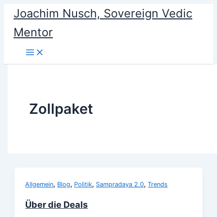
Skip
Joachim Nusch, Sovereign Vedic
to
Mentor
content
Zollpaket
,
,
,
,
Allgemein
Blog
Politik
Sampradaya 2.0
Trends
Über die Deals