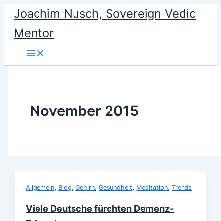
Skip
Joachim Nusch, Sovereign Vedic
to
Mentor
content
November 2015
,
,
,
,
,
Allgemein
Blog
Gehirn
Gesundheit
Meditation
Trends
Viele Deutsche fürchten Demenz-