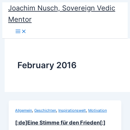
Skip
Joachim Nusch, Sovereign Vedic
to
Mentor
content
February 2016
,
,
,
Allgemein
Geschichten
Inspirationswelt
Motivation
[:de]Eine Stimme für den Frieden[:]