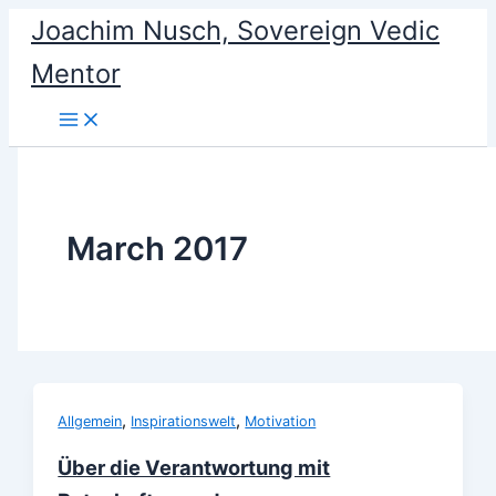
Skip
Joachim Nusch, Sovereign Vedic
to
Mentor
content
March 2017
,
,
Allgemein
Inspirationswelt
Motivation
Über die Verantwortung mit