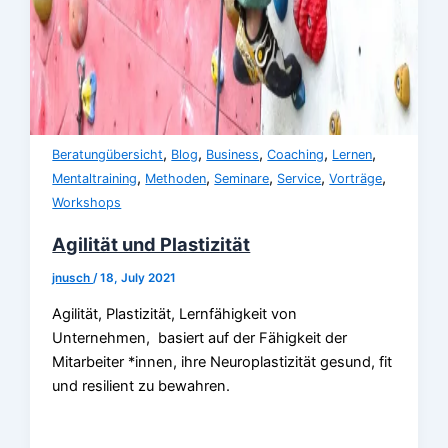
,
,
,
,
,
Beratungübersicht
Blog
Business
Coaching
Lernen
,
,
,
,
,
Mentaltraining
Methoden
Seminare
Service
Vorträge
Workshops
Agilität und Plastizität
jnusch
/
18, July 2021
Agilität, Plastizität, Lernfähigkeit von
Unternehmen, basiert auf der Fähigkeit der
Mitarbeiter *innen, ihre Neuroplastizität gesund, fit
und resilient zu bewahren.