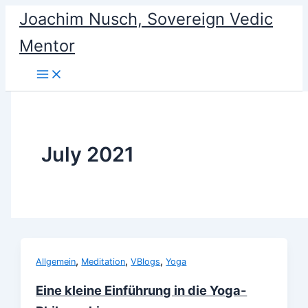
Skip
Joachim Nusch, Sovereign Vedic
to
Mentor
content
July 2021
,
,
,
Allgemein
Meditation
VBlogs
Yoga
Eine kleine Einführung in die Yoga-