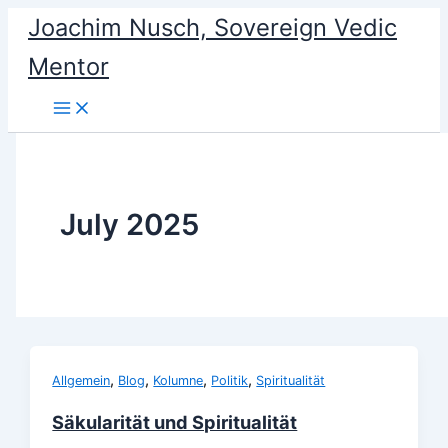
Skip
Joachim Nusch, Sovereign Vedic
to
Mentor
content
July 2025
,
,
,
,
Allgemein
Blog
Kolumne
Politik
Spiritualität
Säkularität und Spiritualität