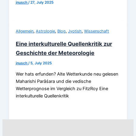
jnusch
/
27, July 2025
,
,
,
,
Allgemein
Astrologie
Blog
Jyotish
Wissenschaft
Eine interkulturelle Quellenkritik zur
Geschichte der Meteorologie
jnusch
/
5, July 2025
Wer hats erfunden? Alte Wetterkunde neu gelesen
Maharishi Parāśara und die vedische
Wetterprognose im Vergleich zu FitzRoy Eine
interkulturelle Quellenkritik