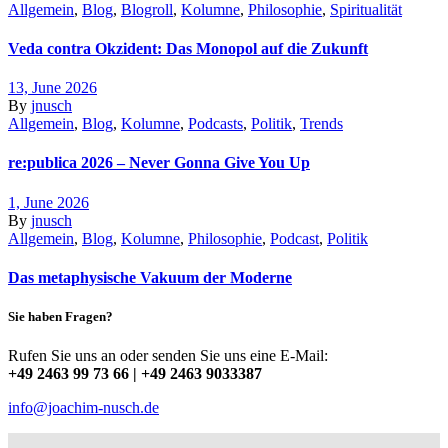
Allgemein
,
Blog
,
Blogroll
,
Kolumne
,
Philosophie
,
Spiritualität
Veda contra Okzident: Das Monopol auf die Zukunft
13, June 2026
By
jnusch
Allgemein
,
Blog
,
Kolumne
,
Podcasts
,
Politik
,
Trends
re:publica 2026 – Never Gonna Give You Up
1, June 2026
By
jnusch
Allgemein
,
Blog
,
Kolumne
,
Philosophie
,
Podcast
,
Politik
Das metaphysische Vakuum der Moderne
Sie haben Fragen?
Rufen Sie uns an oder senden Sie uns eine E-Mail:
+49 2463 99 73 66 | +49 2463 9033387
info@joachim-nusch.de