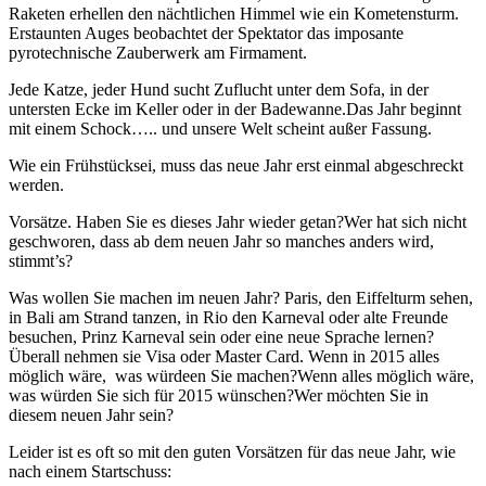
Raketen erhellen den nächtlichen Himmel wie ein Kometensturm.
Erstaunten Auges beobachtet der Spektator das imposante
pyrotechnische Zauberwerk am Firmament.
Jede Katze, jeder Hund sucht Zuflucht unter dem Sofa, in der
untersten Ecke im Keller oder in der Badewanne.Das Jahr beginnt
mit einem Schock….. und unsere Welt scheint außer Fassung.
Wie ein Frühstücksei, muss das neue Jahr erst einmal abgeschreckt
werden.
Vorsätze. Haben Sie es dieses Jahr wieder getan?Wer hat sich nicht
geschworen, dass ab dem neuen Jahr so manches anders wird,
stimmt’s?
Was wollen Sie machen im neuen Jahr? Paris, den Eiffelturm sehen,
in Bali am Strand tanzen, in Rio den Karneval oder alte Freunde
besuchen, Prinz Karneval sein oder eine neue Sprache lernen?
Überall nehmen sie Visa oder Master Card. Wenn in 2015 alles
möglich wäre, was würdeen Sie machen?Wenn alles möglich wäre,
was würden Sie sich für 2015 wünschen?Wer möchten Sie in
diesem neuen Jahr sein?
Leider ist es oft so mit den guten Vorsätzen für das neue Jahr, wie
nach einem Startschuss: