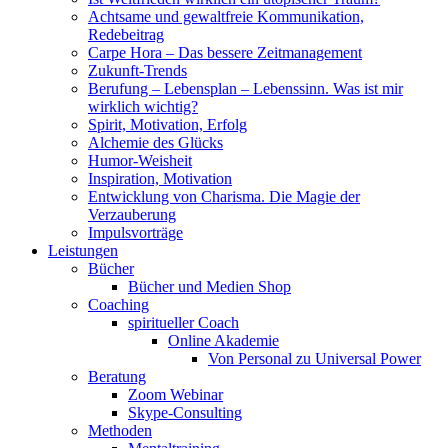
Achtsame und gewaltfreie Kommunikation,
Redebeitrag
Carpe Hora – Das bessere Zeitmanagement
Zukunft-Trends
Berufung – Lebensplan – Lebenssinn. Was ist mir
wirklich wichtig?
Spirit, Motivation, Erfolg
Alchemie des Glücks
Humor-Weisheit
Inspiration, Motivation
Entwicklung von Charisma. Die Magie der
Verzauberung
Impulsvorträge
Leistungen
Bücher
Bücher und Medien Shop
Coaching
spiritueller Coach
Online Akademie
Von Personal zu Universal Power
Beratung
Zoom Webinar
Skype-Consulting
Methoden