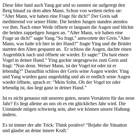
Diese Idee fand auch Yang gut und so rannten sie aufgeregt den
Berg hinauf zu dem alten Mann. Schon von weitem riefen sie:
“Alter Mann, wir haben eine Frage für dich!” Der Greis saß
meditierend vor seiner Hütte. Die beiden Jungen standen atemlos
vor ihm. Nach einer Weile öffnete er langsam die Augen und blickte
die beiden zappeligen Jungen an. “Alter Mann, wir haben eine
Frage an dich!” sagte Yang.”So fragt.” antwortete der Greis.”Alter
Mann, was halte ich hier in der Hand?” fragte Ying und die Brüder
starrten den Alten gespannt an. Er schloss die Augen, dachte einen
Augenblick nach und öffnete sie wieder. Er sagte:” Du hast einen
Vogel in deiner Hand.” Ying guckte siegesgewiss zum Greis und
fragt: “Nun denn. Weiser Mann, ist der Vogel tot oder ist er
lebendig?” Daraufhin schloss der Greis seine Augen wieder. Ying
und Yang wurden ganz ungeduldig und als er endlich seine Augen
wieder öffnete, sprach er: “Mein Sohn. Ob der Vogel tot oder
lebendig ist, das liegt ganz in deiner Hand.”
Ist es nicht genauso mit unseren guten, neuen Vorsätzen für das neue
Jahr? Es liegt alleine an uns ob es ein glückliches Jahr wird. Die
Umstände mögen schwierig sein, aber wir können unsere Haltung
ändern.
Es ist immer der alte Trick: Think positive! “Bejahe die Situation
und glaube an deine innere Kraft.’