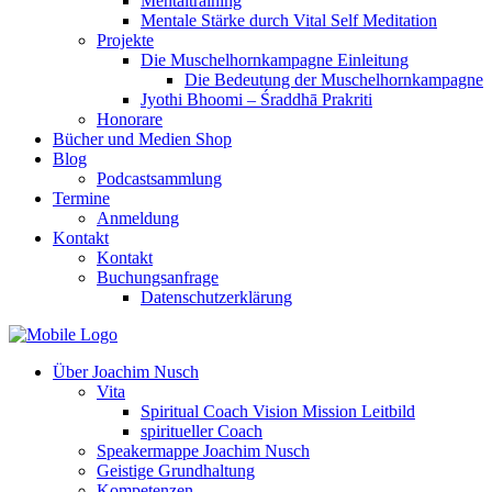
Mentaltraining
Mentale Stärke durch Vital Self Meditation
Projekte
Die Muschelhornkampagne Einleitung
Die Bedeutung der Muschelhornkampagne
Jyothi Bhoomi – Śraddhā Prakriti
Honorare
Bücher und Medien Shop
Blog
Podcastsammlung
Termine
Anmeldung
Kontakt
Kontakt
Buchungsanfrage
Datenschutzerklärung
Über Joachim Nusch
Vita
Spiritual Coach Vision Mission Leitbild
spiritueller Coach
Speakermappe Joachim Nusch
Geistige Grundhaltung
Kompetenzen