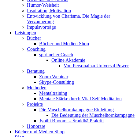
Humor-Weisheit
Inspiration, Motivation
Entwicklung von Charisma. Die Magie der
Verzauberung
Impulsvorträge
Leistungen
Bücher
Bücher und Medien Shop
Coaching
spiritueller Coach
Online Akademie
Von Personal zu Universal Power
Beratung
Zoom Webinar
Skype-Consulting
Methoden
Mentaltraining
Mentale Stärke durch Vital Self Meditation
Projekte
Die Muschelhornkampagne Einleitung
Die Bedeutung der Muschelhornkampagne
Jyothi Bhoomi – Śraddhā Prakriti
Honorare
Bücher und Medien Shop