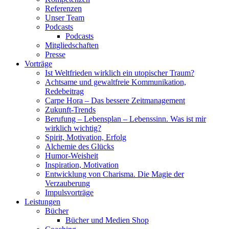
Referenzen
Unser Team
Podcasts
Podcasts
Mitgliedschaften
Presse
Vorträge
Ist Weltfrieden wirklich ein utopischer Traum?
Achtsame und gewaltfreie Kommunikation,
Redebeitrag
Carpe Hora – Das bessere Zeitmanagement
Zukunft-Trends
Berufung – Lebensplan – Lebenssinn. Was ist mir
wirklich wichtig?
Spirit, Motivation, Erfolg
Alchemie des Glücks
Humor-Weisheit
Inspiration, Motivation
Entwicklung von Charisma. Die Magie der
Verzauberung
Impulsvorträge
Leistungen
Bücher
Bücher und Medien Shop