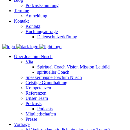
Blog
Podcastsammlung
Termine
Anmeldung
Kontakt
Kontakt
Buchungsanfrage
Datenschutzerklärung
Über Joachim Nusch
Vita
Spiritual Coach Vision Mission Leitbild
spiritueller Coach
Speakermappe Joachim Nusch
Geistige Grundhaltung
Kompetenzen
Referenzen
Unser Team
Podcasts
Podcasts
Mitgliedschaften
Presse
Vorträge
Ist Weltfrieden wirklich ein utopischer Traum?