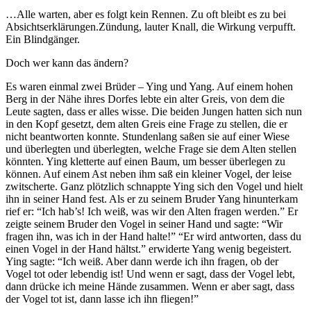
…Alle warten, aber es folgt kein Rennen. Zu oft bleibt es zu bei
Absichtserklärungen.Zündung, lauter Knall, die Wirkung verpufft.
Ein Blindgänger.
Doch wer kann das ändern?
Es waren einmal zwei Brüder – Ying und Yang. Auf einem hohen
Berg in der Nähe ihres Dorfes lebte ein alter Greis, von dem die
Leute sagten, dass er alles wisse. Die beiden Jungen hatten sich nun
in den Kopf gesetzt, dem alten Greis eine Frage zu stellen, die er
nicht beantworten konnte. Stundenlang saßen sie auf einer Wiese
und überlegten und überlegten, welche Frage sie dem Alten stellen
könnten. Ying kletterte auf einen Baum, um besser überlegen zu
können. Auf einem Ast neben ihm saß ein kleiner Vogel, der leise
zwitscherte. Ganz plötzlich schnappte Ying sich den Vogel und hielt
ihn in seiner Hand fest. Als er zu seinem Bruder Yang hinunterkam
rief er: “Ich hab’s! Ich weiß, was wir den Alten fragen werden.” Er
zeigte seinem Bruder den Vogel in seiner Hand und sagte: “Wir
fragen ihn, was ich in der Hand halte!” “Er wird antworten, dass du
einen Vogel in der Hand hältst.” erwiderte Yang wenig begeistert.
Ying sagte: “Ich weiß. Aber dann werde ich ihn fragen, ob der
Vogel tot oder lebendig ist! Und wenn er sagt, dass der Vogel lebt,
dann drücke ich meine Hände zusammen. Wenn er aber sagt, dass
der Vogel tot ist, dann lasse ich ihn fliegen!”