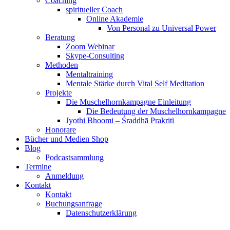
Coaching
spiritueller Coach
Online Akademie
Von Personal zu Universal Power
Beratung
Zoom Webinar
Skype-Consulting
Methoden
Mentaltraining
Mentale Stärke durch Vital Self Meditation
Projekte
Die Muschelhornkampagne Einleitung
Die Bedeutung der Muschelhornkampagne
Jyothi Bhoomi – Śraddhā Prakriti
Honorare
Bücher und Medien Shop
Blog
Podcastsammlung
Termine
Anmeldung
Kontakt
Kontakt
Buchungsanfrage
Datenschutzerklärung