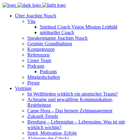
Über Joachim Nusch
Vita
Spiritual Coach Vision Mission Leitbild
spiritueller Coach
Speakermappe Joachim Nusch
Geistige Grundhaltung
Kompetenzen
Referenzen
Unser Team
Podcasts
Podcasts
Mitgliedschaften
Presse
Vorträge
Ist Weltfrieden wirklich ein utopischer Traum?
Achtsame und gewaltfreie Kommunikation,
Redebeitrag
Carpe Hora – Das bessere Zeitmanagement
Zukunft-Trends
Berufung – Lebensplan – Lebenssinn. Was ist mir
wirklich wichtig?
Spirit, Motivation, Erfolg
Alchemie des Glücks