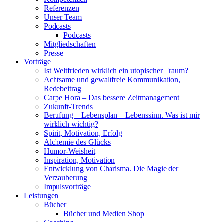
Referenzen
Unser Team
Podcasts
Podcasts
Mitgliedschaften
Presse
Vorträge
Ist Weltfrieden wirklich ein utopischer Traum?
Achtsame und gewaltfreie Kommunikation,
Redebeitrag
Carpe Hora – Das bessere Zeitmanagement
Zukunft-Trends
Berufung – Lebensplan – Lebenssinn. Was ist mir
wirklich wichtig?
Spirit, Motivation, Erfolg
Alchemie des Glücks
Humor-Weisheit
Inspiration, Motivation
Entwicklung von Charisma. Die Magie der
Verzauberung
Impulsvorträge
Leistungen
Bücher
Bücher und Medien Shop