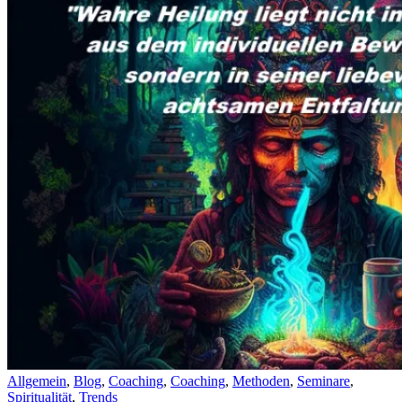
Allgemein
,
Blog
,
Coaching
,
Coaching
,
Methoden
,
Seminare
,
Spiritualität
,
Trends