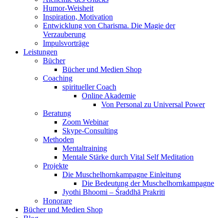
Humor-Weisheit
Inspiration, Motivation
Entwicklung von Charisma. Die Magie der
Verzauberung
Impulsvorträge
Leistungen
Bücher
Bücher und Medien Shop
Coaching
spiritueller Coach
Online Akademie
Von Personal zu Universal Power
Beratung
Zoom Webinar
Skype-Consulting
Methoden
Mentaltraining
Mentale Stärke durch Vital Self Meditation
Projekte
Die Muschelhornkampagne Einleitung
Die Bedeutung der Muschelhornkampagne
Jyothi Bhoomi – Śraddhā Prakriti
Honorare
Bücher und Medien Shop