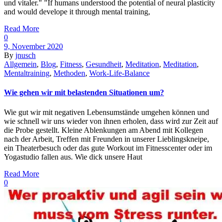
und vitaler." "If humans understood the potential of neural plasticity
and would develope it through mental training,
Read More
0
9, November 2020
By
jnusch
Allgemein
,
Blog
,
Fitness
,
Gesundheit
,
Meditation
,
Meditation
,
Mentaltraining
,
Methoden
,
Work-Life-Balance
Wie gehen wir mit belastenden Situationen um?
Wie gut wir mit negativen Lebensumstände umgehen können und
wie schnell wir uns wieder von ihnen erholen, dass wird zur Zeit auf
die Probe gestellt. Kleine Ablenkungen am Abend mit Kollegen
nach der Arbeit, Treffen mit Freunden in unserer Lieblingskneipe,
ein Theaterbesuch oder das gute Workout im Fitnesscenter oder im
Yogastudio fallen aus. Wie dick unsere Haut
Read More
0