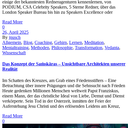
einige der bekanntesten Redneragenturen kennenlernen, von
PODIUM, CSA Celebrity Speakers, 5 Sterne Redner, über das
London Speaker Bureau bis hin zu Speakers Excellence oder
Read More
0
26, April 2025
By
jnusch
Allgemein
,
Blog
,
Coaching
,
Gehirn
,
Lernen
,
Meditation
,
Mentaltraining
,
Methoden
,
Philosophie
,
Transformation
,
Vedanta
,
Wissenschaft
Das Konzept der Saṁskāras – Unsichtbare Architekten unserer
Realität
Im Schatten des Kreuzes, am Grab eines Friedensstifters – Eine
Betrachtung über innere Prägungen und die Sehnsucht nach Frieden
Heute gedenken Millionen Menschen weltweit Papst Franziskus,
einem Mann, der das christliche Ideal von Liebe, Demut und Dienst
verkörperte. Sein Tod in der Osterzeit, inmitten der Feier der
Auferstehung Jesu Christi und des erlösenden Leidens am Kreuz,
Read More
0