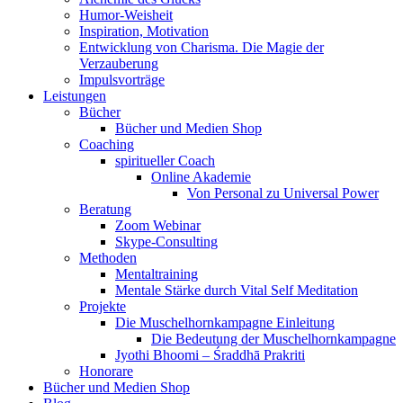
Humor-Weisheit
Inspiration, Motivation
Entwicklung von Charisma. Die Magie der
Verzauberung
Impulsvorträge
Leistungen
Bücher
Bücher und Medien Shop
Coaching
spiritueller Coach
Online Akademie
Von Personal zu Universal Power
Beratung
Zoom Webinar
Skype-Consulting
Methoden
Mentaltraining
Mentale Stärke durch Vital Self Meditation
Projekte
Die Muschelhornkampagne Einleitung
Die Bedeutung der Muschelhornkampagne
Jyothi Bhoomi – Śraddhā Prakriti
Honorare
Bücher und Medien Shop