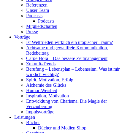
Referenzen
Unser Team
Podcasts
Podcasts
Mitgliedschaften
Presse
Vorträge
Ist Weltfrieden wirklich ein utopischer Traum?
Achtsame und gewaltfreie Kommunikation,
Redebeitrag
Carpe Hora – Das bessere Zeitmanagement
Zukunft-Trends
Berufung – Lebensplan – Lebenssinn. Was ist mir
wirklich wichtig?
Spirit, Motivation, Erfolg
Alchemie des Glücks
Humor-Weisheit
Inspiration, Motivation
Entwicklung von Charisma. Die Magie der
Verzauberung
Impulsvorträge
Leistungen
Bücher
Bücher und Medien Shop