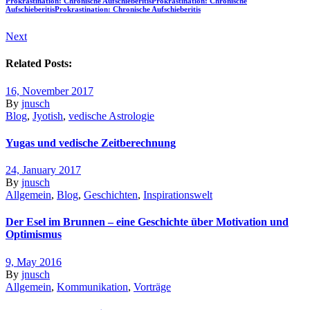
Prokrastination: Chronische Aufschieberitis
Prokrastination: Chronische
Aufschieberitis
Prokrastination: Chronische Aufschieberitis
Next
Related Posts:
16, November 2017
By
jnusch
Blog
,
Jyotish
,
vedische Astrologie
Yugas und vedische Zeitberechnung
24, January 2017
By
jnusch
Allgemein
,
Blog
,
Geschichten
,
Inspirationswelt
Der Esel im Brunnen – eine Geschichte über Motivation und
Optimismus
9, May 2016
By
jnusch
Allgemein
,
Kommunikation
,
Vorträge