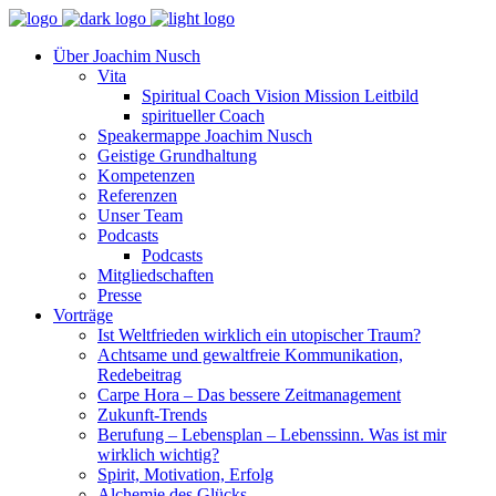
Über Joachim Nusch
Vita
Spiritual Coach Vision Mission Leitbild
spiritueller Coach
Speakermappe Joachim Nusch
Geistige Grundhaltung
Kompetenzen
Referenzen
Unser Team
Podcasts
Podcasts
Mitgliedschaften
Presse
Vorträge
Ist Weltfrieden wirklich ein utopischer Traum?
Achtsame und gewaltfreie Kommunikation,
Redebeitrag
Carpe Hora – Das bessere Zeitmanagement
Zukunft-Trends
Berufung – Lebensplan – Lebenssinn. Was ist mir
wirklich wichtig?
Spirit, Motivation, Erfolg
Alchemie des Glücks