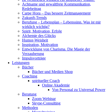
Achtsame und gewaltfreie Kommunikation,
Redebeitrag
Carpe Hora – Das bessere Zeitmanagement
Zukunft-Trends
Berufung – Lebensplan – Lebenssinn. Was ist mir
wirklich wichtig?
Spirit, Motivation, Erfolg
Alchemie des Glücks
Humor-Weisheit
Inspiration, Motivation
Entwicklung von Charisma. Die Magie der
Verzauberung
Impulsvorträge
Leistungen
Bücher
Bücher und Medien Shop
Coaching
spiritueller Coach
Online Akademie
Von Personal zu Universal Power
Beratung
Zoom Webinar
Skype-Consulting
Methoden