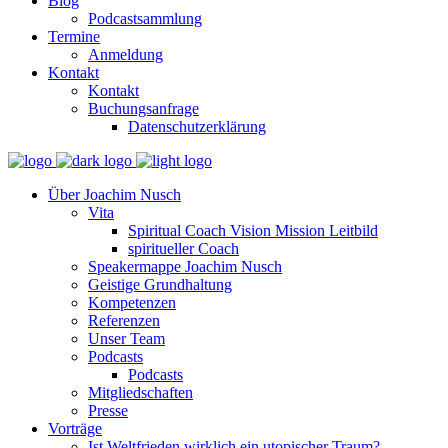
Blog
Podcastsammlung
Termine
Anmeldung
Kontakt
Kontakt
Buchungsanfrage
Datenschutzerklärung
Über Joachim Nusch
Vita
Spiritual Coach Vision Mission Leitbild
spiritueller Coach
Speakermappe Joachim Nusch
Geistige Grundhaltung
Kompetenzen
Referenzen
Unser Team
Podcasts
Podcasts
Mitgliedschaften
Presse
Vorträge
Ist Weltfrieden wirklich ein utopischer Traum?