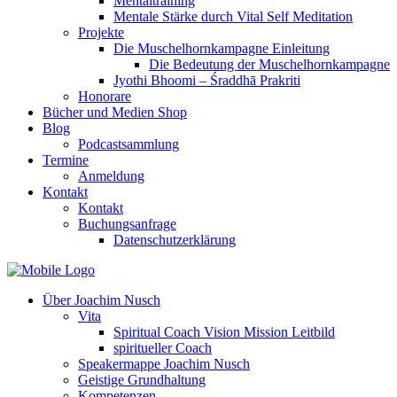
Mentaltraining
Mentale Stärke durch Vital Self Meditation
Projekte
Die Muschelhornkampagne Einleitung
Die Bedeutung der Muschelhornkampagne
Jyothi Bhoomi – Śraddhā Prakriti
Honorare
Bücher und Medien Shop
Blog
Podcastsammlung
Termine
Anmeldung
Kontakt
Kontakt
Buchungsanfrage
Datenschutzerklärung
Über Joachim Nusch
Vita
Spiritual Coach Vision Mission Leitbild
spiritueller Coach
Speakermappe Joachim Nusch
Geistige Grundhaltung
Kompetenzen