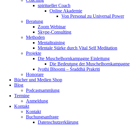
Coaching
spiritueller Coach
Online Akademie
Von Personal zu Universal Power
Beratung
Zoom Webinar
Skype-Consulting
Methoden
Mentaltraining
Mentale Stärke durch Vital Self Meditation
Projekte
Die Muschelhornkampagne Einleitung
Die Bedeutung der Muschelhornkampagne
Jyothi Bhoomi – Śraddhā Prakriti
Honorare
Bücher und Medien Shop
Blog
Podcastsammlung
Termine
Anmeldung
Kontakt
Kontakt
Buchungsanfrage
Datenschutzerklärung