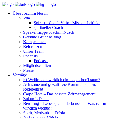
Über Joachim Nusch
Vita
Spiritual Coach Vision Mission Leitbild
spiritueller Coach
Speakermappe Joachim Nusch
Geistige Grundhaltung
Kompetenzen
Referenzen
Unser Team
Podcasts
Podcasts
Mitgliedschaften
Presse
Vorträge
Ist Weltfrieden wirklich ein utopischer Traum?
Achtsame und gewaltfreie Kommunikation,
Redebeitrag
Carpe Hora – Das bessere Zeitmanagement
Zukunft-Trends
Berufung – Lebensplan – Lebenssinn. Was ist mir
wirklich wichtig?
Spirit, Motivation, Erfolg
Alchemie des Glücks