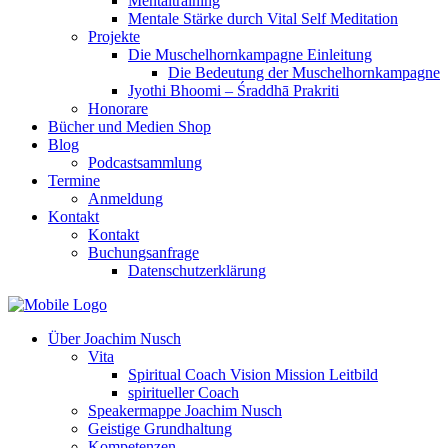
Mentaltraining
Mentale Stärke durch Vital Self Meditation
Projekte
Die Muschelhornkampagne Einleitung
Die Bedeutung der Muschelhornkampagne
Jyothi Bhoomi – Śraddhā Prakriti
Honorare
Bücher und Medien Shop
Blog
Podcastsammlung
Termine
Anmeldung
Kontakt
Kontakt
Buchungsanfrage
Datenschutzerklärung
Über Joachim Nusch
Vita
Spiritual Coach Vision Mission Leitbild
spiritueller Coach
Speakermappe Joachim Nusch
Geistige Grundhaltung
Kompetenzen