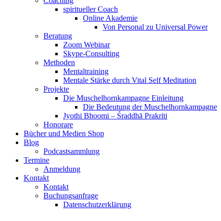
Coaching
spiritueller Coach
Online Akademie
Von Personal zu Universal Power
Beratung
Zoom Webinar
Skype-Consulting
Methoden
Mentaltraining
Mentale Stärke durch Vital Self Meditation
Projekte
Die Muschelhornkampagne Einleitung
Die Bedeutung der Muschelhornkampagne
Jyothi Bhoomi – Śraddhā Prakriti
Honorare
Bücher und Medien Shop
Blog
Podcastsammlung
Termine
Anmeldung
Kontakt
Kontakt
Buchungsanfrage
Datenschutzerklärung