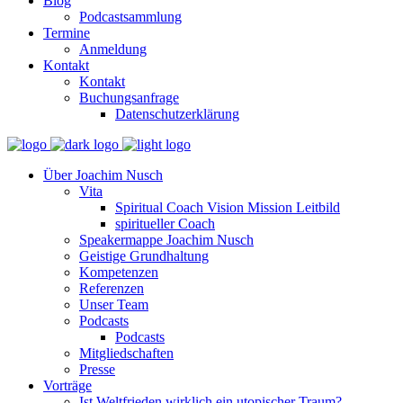
Blog
Podcastsammlung
Termine
Anmeldung
Kontakt
Kontakt
Buchungsanfrage
Datenschutzerklärung
Über Joachim Nusch
Vita
Spiritual Coach Vision Mission Leitbild
spiritueller Coach
Speakermappe Joachim Nusch
Geistige Grundhaltung
Kompetenzen
Referenzen
Unser Team
Podcasts
Podcasts
Mitgliedschaften
Presse
Vorträge
Ist Weltfrieden wirklich ein utopischer Traum?