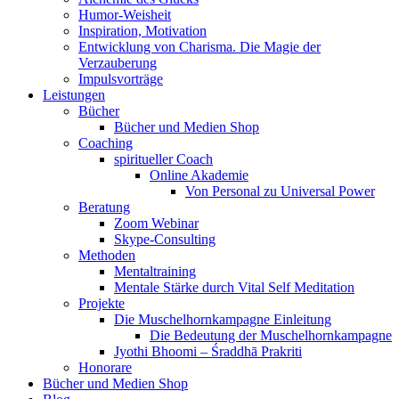
Humor-Weisheit
Inspiration, Motivation
Entwicklung von Charisma. Die Magie der
Verzauberung
Impulsvorträge
Leistungen
Bücher
Bücher und Medien Shop
Coaching
spiritueller Coach
Online Akademie
Von Personal zu Universal Power
Beratung
Zoom Webinar
Skype-Consulting
Methoden
Mentaltraining
Mentale Stärke durch Vital Self Meditation
Projekte
Die Muschelhornkampagne Einleitung
Die Bedeutung der Muschelhornkampagne
Jyothi Bhoomi – Śraddhā Prakriti
Honorare
Bücher und Medien Shop