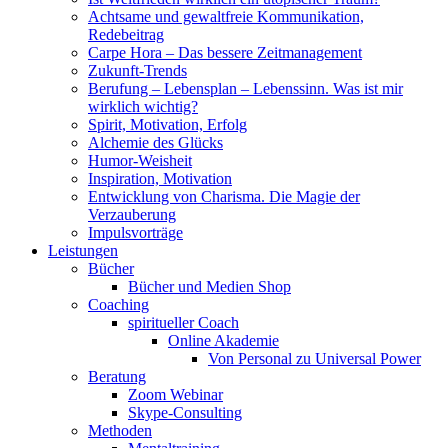
Achtsame und gewaltfreie Kommunikation,
Redebeitrag
Carpe Hora – Das bessere Zeitmanagement
Zukunft-Trends
Berufung – Lebensplan – Lebenssinn. Was ist mir
wirklich wichtig?
Spirit, Motivation, Erfolg
Alchemie des Glücks
Humor-Weisheit
Inspiration, Motivation
Entwicklung von Charisma. Die Magie der
Verzauberung
Impulsvorträge
Leistungen
Bücher
Bücher und Medien Shop
Coaching
spiritueller Coach
Online Akademie
Von Personal zu Universal Power
Beratung
Zoom Webinar
Skype-Consulting
Methoden