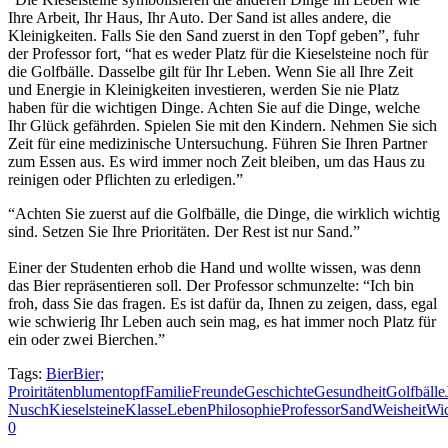
Ihre Arbeit, Ihr Haus, Ihr Auto. Der Sand ist alles andere, die
Kleinigkeiten. Falls Sie den Sand zuerst in den Topf geben”, fuhr
der Professor fort, “hat es weder Platz für die Kieselsteine noch für
die Golfbälle. Dasselbe gilt für Ihr Leben. Wenn Sie all Ihre Zeit
und Energie in Kleinigkeiten investieren, werden Sie nie Platz
haben für die wichtigen Dinge. Achten Sie auf die Dinge, welche
Ihr Glück gefährden. Spielen Sie mit den Kindern. Nehmen Sie sich
Zeit für eine medizinische Untersuchung. Führen Sie Ihren Partner
zum Essen aus. Es wird immer noch Zeit bleiben, um das Haus zu
reinigen oder Pflichten zu erledigen.”
“Achten Sie zuerst auf die Golfbälle, die Dinge, die wirklich wichtig
sind. Setzen Sie Ihre Prioritäten. Der Rest ist nur Sand.”
Einer der Studenten erhob die Hand und wollte wissen, was denn
das Bier repräsentieren soll. Der Professor schmunzelte: “Ich bin
froh, dass Sie das fragen. Es ist dafür da, Ihnen zu zeigen, dass, egal
wie schwierig Ihr Leben auch sein mag, es hat immer noch Platz für
ein oder zwei Bierchen.”
Tags:
Bier
Bier;
Proiritäten
blumentopf
Familie
Freunde
Geschichte
Gesundheit
Golfbälle
Nusch
Kieselsteine
Klasse
Leben
Philosophie
Professor
Sand
Weisheit
Wic
0