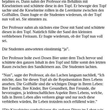
bejahten es. Dann nahm der Professor ein Behältnis mit
Kieselsteinen und schüttete diese in den Topf. Er bewegte den Topf
sachte und die Kieselsteine rollten in die Leerräume zwischen den
Golfbällen. Dann fragte er die Studenten wiederum, ob der Topf
nun voll sei. Sie stimmten zu.
Der Professor nahm als nächstes eine Dose mit Sand und schüttete
diesen in den Topf. Natürlich füllte der Sand den kleinsten
verbliebenen Freiraum. Er fragte wiederum, ob der Topf nun voll
sei.
Die Studenten antworteten einstimmig “ja”.
Der Professor holte zwei Dosen Bier unter dem Tisch hervor und
schüttete den ganzen Inhalt in den Topf und füllte somit den letzten
Raum zwischen den Sandkörnern aus. Die Studenten lachten.
“Nun”, sagte der Professor, als das Lachen langsam nachließ, “Ich
möchte, dass Sie diesen Topf als die Repräsentation Ihres Lebens
ansehen. Die Golfbälle sind die wichtigen Dinge in Ihrem Leben:
Ihre Familie, Ihre Kinder, Ihre Gesundheit, Ihre Freunde, die
bevorzugten, ja leidenschaftlichen Aspekte Ihres Lebens, welche,
falls in Ihrem Leben alles verloren ginge und nur noch diese
verbleiben würden, Ihr Leben trotzdem noch erfüllend wäre.”
“Die Kieselsteine symbolisieren die anderen Dinge im Leben wie