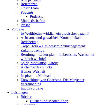
Referenzen
Unser Team
Podcasts
Podcasts
Mitgliedschaften
Presse
Vorträge
Ist Weltfrieden wirklich ein utopischer Traum?
Achtsame und gewaltfreie Kommunikation,
Redebeitrag
Carpe Hora – Das bessere Zeitmanagement
Zukunft-Trends
Berufung – Lebensplan – Lebenssinn. Was ist mir
wirklich wichtig?
Spirit, Motivation, Erfolg
Alchemie des Glücks
Humor-Weisheit
Inspiration, Motivation
Entwicklung von Charisma. Die Magie der
Verzauberung
Impulsvorträge
Leistungen
Bücher
Bücher und Medien Shop