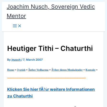
Skip
Joachim Nusch, Sovereign Vedic
to
Mentor
content
Heutiger Tithi – Chaturthi
By
jnusch
/
7, March 2007
Home
=
Jyotish
=
Ãœber Vedharma
=
Ã¼ber diesen Monkalender
=
Kontakt
=
_________________________________
Klicken Sie hier fÃ¼r weitere Informationen
zu Chaturthi