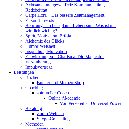
Achtsame und gewaltfreie Kommunikation,
Redebeitrag
Carpe Hora – Das bessere Zeitmanagement
Zukunft-Trends
Berufung – Lebensplan – Lebenssinn. Was ist mir
wirklich wichtig?
Spirit, Motivation, Erfolg
Alchemie des Glücks
Humor-Weisheit
Inspiration, Motivation
Entwicklung von Charisma. Die Magie der
Verzauberung
Impulsvorträge
Leistungen
Bücher
Bücher und Medien Shop
Coaching
spiritueller Coach
Online Akademie
Von Personal zu Universal Power
Beratung
Zoom Webinar
Skype-Consulting
Methoden