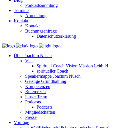
Blog
Podcastsammlung
Termine
Anmeldung
Kontakt
Kontakt
Buchungsanfrage
Datenschutzerklärung
Über Joachim Nusch
Vita
Spiritual Coach Vision Mission Leitbild
spiritueller Coach
Speakermappe Joachim Nusch
Geistige Grundhaltung
Kompetenzen
Referenzen
Unser Team
Podcasts
Podcasts
Mitgliedschaften
Presse
Vorträge
Ist Weltfrieden wirklich ein utopischer Traum?