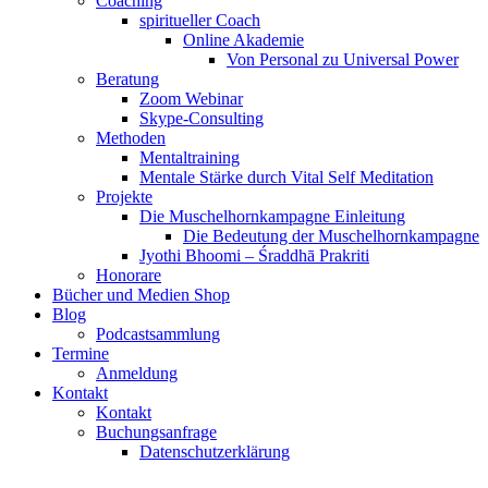
Coaching
spiritueller Coach
Online Akademie
Von Personal zu Universal Power
Beratung
Zoom Webinar
Skype-Consulting
Methoden
Mentaltraining
Mentale Stärke durch Vital Self Meditation
Projekte
Die Muschelhornkampagne Einleitung
Die Bedeutung der Muschelhornkampagne
Jyothi Bhoomi – Śraddhā Prakriti
Honorare
Bücher und Medien Shop
Blog
Podcastsammlung
Termine
Anmeldung
Kontakt
Kontakt
Buchungsanfrage
Datenschutzerklärung