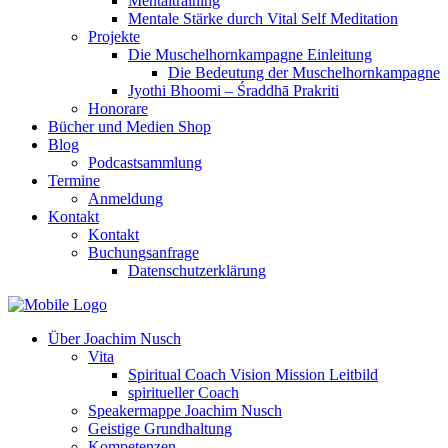
Mentaltraining
Mentale Stärke durch Vital Self Meditation
Projekte
Die Muschelhornkampagne Einleitung
Die Bedeutung der Muschelhornkampagne
Jyothi Bhoomi – Śraddhā Prakriti
Honorare
Bücher und Medien Shop
Blog
Podcastsammlung
Termine
Anmeldung
Kontakt
Kontakt
Buchungsanfrage
Datenschutzerklärung
Über Joachim Nusch
Vita
Spiritual Coach Vision Mission Leitbild
spiritueller Coach
Speakermappe Joachim Nusch
Geistige Grundhaltung
Kompetenzen