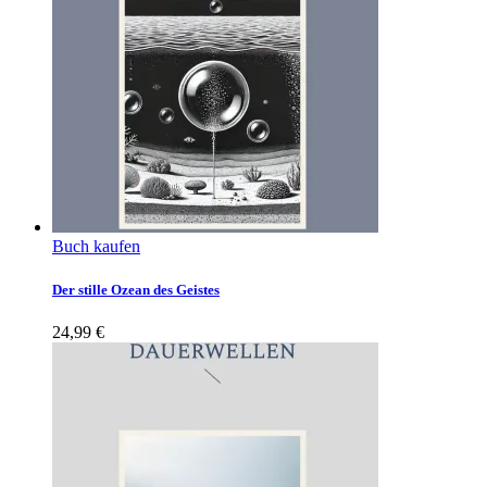
Buch kaufen
Der stille Ozean des Geistes
24,99
€