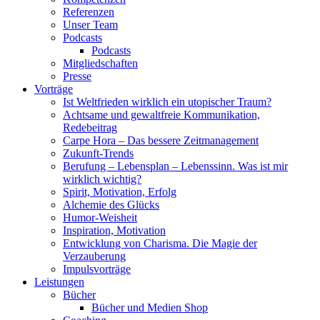
Referenzen
Unser Team
Podcasts
Podcasts
Mitgliedschaften
Presse
Vorträge
Ist Weltfrieden wirklich ein utopischer Traum?
Achtsame und gewaltfreie Kommunikation,
Redebeitrag
Carpe Hora – Das bessere Zeitmanagement
Zukunft-Trends
Berufung – Lebensplan – Lebenssinn. Was ist mir
wirklich wichtig?
Spirit, Motivation, Erfolg
Alchemie des Glücks
Humor-Weisheit
Inspiration, Motivation
Entwicklung von Charisma. Die Magie der
Verzauberung
Impulsvorträge
Leistungen
Bücher
Bücher und Medien Shop