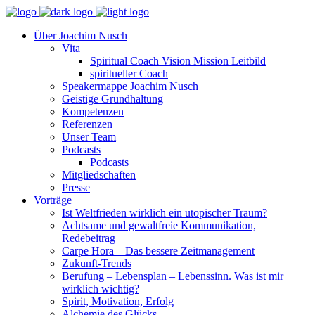
Über Joachim Nusch
Vita
Spiritual Coach Vision Mission Leitbild
spiritueller Coach
Speakermappe Joachim Nusch
Geistige Grundhaltung
Kompetenzen
Referenzen
Unser Team
Podcasts
Podcasts
Mitgliedschaften
Presse
Vorträge
Ist Weltfrieden wirklich ein utopischer Traum?
Achtsame und gewaltfreie Kommunikation,
Redebeitrag
Carpe Hora – Das bessere Zeitmanagement
Zukunft-Trends
Berufung – Lebensplan – Lebenssinn. Was ist mir
wirklich wichtig?
Spirit, Motivation, Erfolg
Alchemie des Glücks