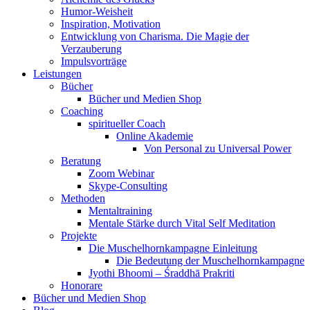
Humor-Weisheit
Inspiration, Motivation
Entwicklung von Charisma. Die Magie der
Verzauberung
Impulsvorträge
Leistungen
Bücher
Bücher und Medien Shop
Coaching
spiritueller Coach
Online Akademie
Von Personal zu Universal Power
Beratung
Zoom Webinar
Skype-Consulting
Methoden
Mentaltraining
Mentale Stärke durch Vital Self Meditation
Projekte
Die Muschelhornkampagne Einleitung
Die Bedeutung der Muschelhornkampagne
Jyothi Bhoomi – Śraddhā Prakriti
Honorare
Bücher und Medien Shop