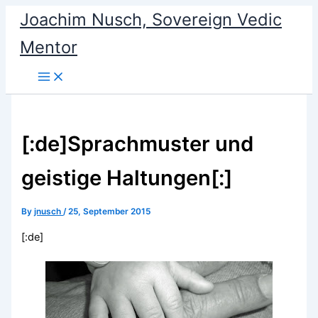
Skip
Joachim Nusch, Sovereign Vedic
to
Mentor
content
[:de]Sprachmuster und
geistige Haltungen[:]
By
jnusch
/
25, September 2015
[:de]