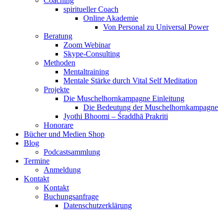
Coaching
spiritueller Coach
Online Akademie
Von Personal zu Universal Power
Beratung
Zoom Webinar
Skype-Consulting
Methoden
Mentaltraining
Mentale Stärke durch Vital Self Meditation
Projekte
Die Muschelhornkampagne Einleitung
Die Bedeutung der Muschelhornkampagne
Jyothi Bhoomi – Śraddhā Prakriti
Honorare
Bücher und Medien Shop
Blog
Podcastsammlung
Termine
Anmeldung
Kontakt
Kontakt
Buchungsanfrage
Datenschutzerklärung