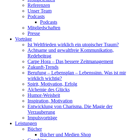
Referenzen
Unser Team
Podcasts
Podcasts
Mitgliedschaften
Presse
Vorträge
Ist Weltfrieden wirklich ein utopischer Traum?
Achtsame und gewaltfreie Kommunikation,
Redebeitrag
Carpe Hora – Das bessere Zeitmanagement
Zukunft-Trends
Berufung – Lebensplan – Lebenssinn. Was ist mir
wirklich wichtig?
Spirit, Motivation, Erfolg
Alchemie des Glücks
Humor-Weisheit
Inspiration, Motivation
Entwicklung von Charisma. Die Magie der
Verzauberung
Impulsvorträge
Leistungen
Bücher
Bücher und Medien Shop