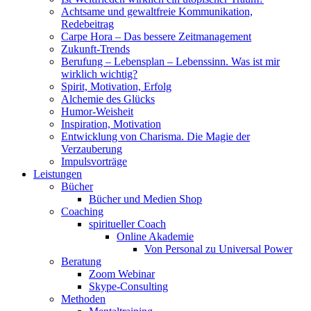
Achtsame und gewaltfreie Kommunikation,
Redebeitrag
Carpe Hora – Das bessere Zeitmanagement
Zukunft-Trends
Berufung – Lebensplan – Lebenssinn. Was ist mir
wirklich wichtig?
Spirit, Motivation, Erfolg
Alchemie des Glücks
Humor-Weisheit
Inspiration, Motivation
Entwicklung von Charisma. Die Magie der
Verzauberung
Impulsvorträge
Leistungen
Bücher
Bücher und Medien Shop
Coaching
spiritueller Coach
Online Akademie
Von Personal zu Universal Power
Beratung
Zoom Webinar
Skype-Consulting
Methoden