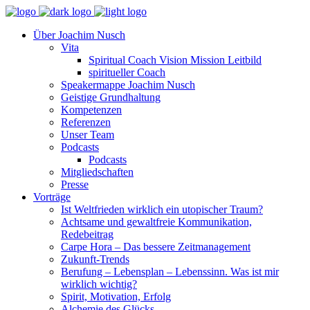
Über Joachim Nusch
Vita
Spiritual Coach Vision Mission Leitbild
spiritueller Coach
Speakermappe Joachim Nusch
Geistige Grundhaltung
Kompetenzen
Referenzen
Unser Team
Podcasts
Podcasts
Mitgliedschaften
Presse
Vorträge
Ist Weltfrieden wirklich ein utopischer Traum?
Achtsame und gewaltfreie Kommunikation,
Redebeitrag
Carpe Hora – Das bessere Zeitmanagement
Zukunft-Trends
Berufung – Lebensplan – Lebenssinn. Was ist mir
wirklich wichtig?
Spirit, Motivation, Erfolg
Alchemie des Glücks