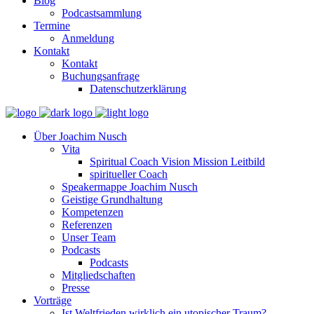
Blog
Podcastsammlung
Termine
Anmeldung
Kontakt
Kontakt
Buchungsanfrage
Datenschutzerklärung
Über Joachim Nusch
Vita
Spiritual Coach Vision Mission Leitbild
spiritueller Coach
Speakermappe Joachim Nusch
Geistige Grundhaltung
Kompetenzen
Referenzen
Unser Team
Podcasts
Podcasts
Mitgliedschaften
Presse
Vorträge
Ist Weltfrieden wirklich ein utopischer Traum?