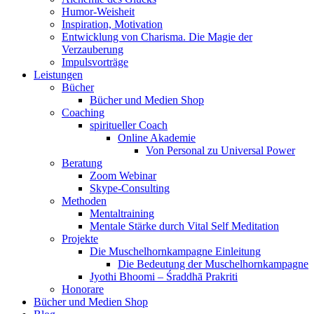
Humor-Weisheit
Inspiration, Motivation
Entwicklung von Charisma. Die Magie der
Verzauberung
Impulsvorträge
Leistungen
Bücher
Bücher und Medien Shop
Coaching
spiritueller Coach
Online Akademie
Von Personal zu Universal Power
Beratung
Zoom Webinar
Skype-Consulting
Methoden
Mentaltraining
Mentale Stärke durch Vital Self Meditation
Projekte
Die Muschelhornkampagne Einleitung
Die Bedeutung der Muschelhornkampagne
Jyothi Bhoomi – Śraddhā Prakriti
Honorare
Bücher und Medien Shop