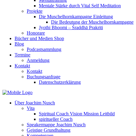
Mentaltraining
Mentale Stärke durch Vital Self Meditation
Projekte
Die Muschelhornkampagne Einleitung
Die Bedeutung der Muschelhornkampagne
Jyothi Bhoomi – Śraddhā Prakriti
Honorare
Bücher und Medien Shop
Blog
Podcastsammlung
Termine
Anmeldung
Kontakt
Kontakt
Buchungsanfrage
Datenschutzerklärung
Über Joachim Nusch
Vita
Spiritual Coach Vision Mission Leitbild
spiritueller Coach
Speakermappe Joachim Nusch
Geistige Grundhaltung
Kompetenzen