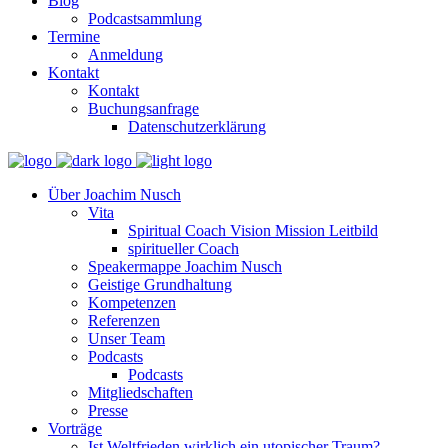
Blog
Podcastsammlung
Termine
Anmeldung
Kontakt
Kontakt
Buchungsanfrage
Datenschutzerklärung
Über Joachim Nusch
Vita
Spiritual Coach Vision Mission Leitbild
spiritueller Coach
Speakermappe Joachim Nusch
Geistige Grundhaltung
Kompetenzen
Referenzen
Unser Team
Podcasts
Podcasts
Mitgliedschaften
Presse
Vorträge
Ist Weltfrieden wirklich ein utopischer Traum?