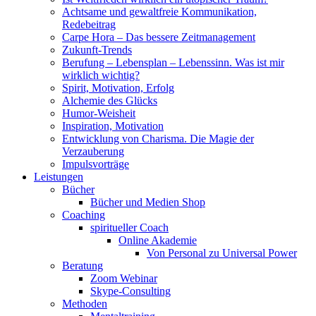
Achtsame und gewaltfreie Kommunikation,
Redebeitrag
Carpe Hora – Das bessere Zeitmanagement
Zukunft-Trends
Berufung – Lebensplan – Lebenssinn. Was ist mir
wirklich wichtig?
Spirit, Motivation, Erfolg
Alchemie des Glücks
Humor-Weisheit
Inspiration, Motivation
Entwicklung von Charisma. Die Magie der
Verzauberung
Impulsvorträge
Leistungen
Bücher
Bücher und Medien Shop
Coaching
spiritueller Coach
Online Akademie
Von Personal zu Universal Power
Beratung
Zoom Webinar
Skype-Consulting
Methoden