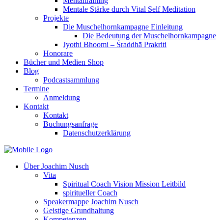
Mentaltraining
Mentale Stärke durch Vital Self Meditation
Projekte
Die Muschelhornkampagne Einleitung
Die Bedeutung der Muschelhornkampagne
Jyothi Bhoomi – Śraddhā Prakriti
Honorare
Bücher und Medien Shop
Blog
Podcastsammlung
Termine
Anmeldung
Kontakt
Kontakt
Buchungsanfrage
Datenschutzerklärung
Über Joachim Nusch
Vita
Spiritual Coach Vision Mission Leitbild
spiritueller Coach
Speakermappe Joachim Nusch
Geistige Grundhaltung
Kompetenzen