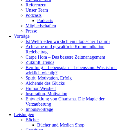
Referenzen
Unser Team
Podcasts
Podcasts
Mitgliedschaften
Presse
Vorträge
Ist Weltfrieden wirklich ein utopischer Traum?
Achtsame und gewaltfreie Kommunikation,
Redebeitrag
Carpe Hora – Das bessere Zeitmanagement
Zukunft-Trends
Berufung – Lebensplan – Lebenssinn. Was ist mir
wirklich wichtig?
Spirit, Motivation, Erfolg
Alchemie des Glücks
Humor-Weisheit
Inspiration, Motivation
Entwicklung von Charisma. Die Magie der
Verzauberung
Impulsvorträge
Leistungen
Bücher
Bücher und Medien Shop