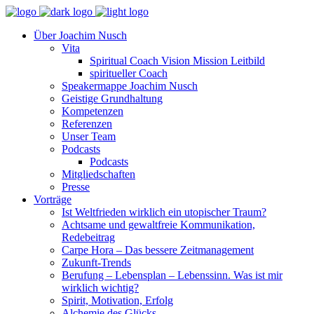
Über Joachim Nusch
Vita
Spiritual Coach Vision Mission Leitbild
spiritueller Coach
Speakermappe Joachim Nusch
Geistige Grundhaltung
Kompetenzen
Referenzen
Unser Team
Podcasts
Podcasts
Mitgliedschaften
Presse
Vorträge
Ist Weltfrieden wirklich ein utopischer Traum?
Achtsame und gewaltfreie Kommunikation,
Redebeitrag
Carpe Hora – Das bessere Zeitmanagement
Zukunft-Trends
Berufung – Lebensplan – Lebenssinn. Was ist mir
wirklich wichtig?
Spirit, Motivation, Erfolg
Alchemie des Glücks