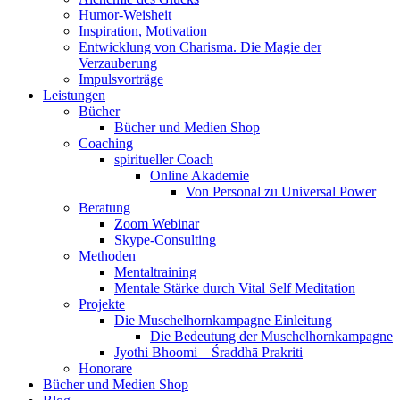
Humor-Weisheit
Inspiration, Motivation
Entwicklung von Charisma. Die Magie der
Verzauberung
Impulsvorträge
Leistungen
Bücher
Bücher und Medien Shop
Coaching
spiritueller Coach
Online Akademie
Von Personal zu Universal Power
Beratung
Zoom Webinar
Skype-Consulting
Methoden
Mentaltraining
Mentale Stärke durch Vital Self Meditation
Projekte
Die Muschelhornkampagne Einleitung
Die Bedeutung der Muschelhornkampagne
Jyothi Bhoomi – Śraddhā Prakriti
Honorare
Bücher und Medien Shop