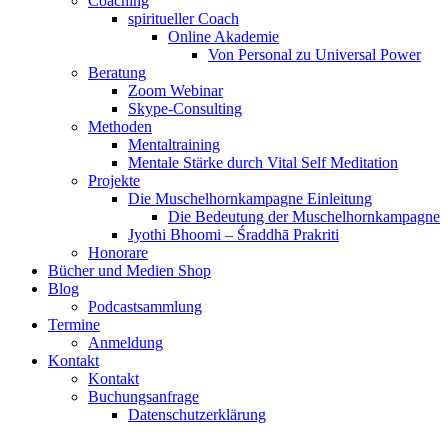
Coaching
spiritueller Coach
Online Akademie
Von Personal zu Universal Power
Beratung
Zoom Webinar
Skype-Consulting
Methoden
Mentaltraining
Mentale Stärke durch Vital Self Meditation
Projekte
Die Muschelhornkampagne Einleitung
Die Bedeutung der Muschelhornkampagne
Jyothi Bhoomi – Śraddhā Prakriti
Honorare
Bücher und Medien Shop
Blog
Podcastsammlung
Termine
Anmeldung
Kontakt
Kontakt
Buchungsanfrage
Datenschutzerklärung