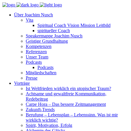
Über Joachim Nusch
Vita
Spiritual Coach Vision Mission Leitbild
spiritueller Coach
Speakermappe Joachim Nusch
Geistige Grundhaltung
Kompetenzen
Referenzen
Unser Team
Podcasts
Podcasts
Mitgliedschaften
Presse
Vorträge
Ist Weltfrieden wirklich ein utopischer Traum?
Achtsame und gewaltfreie Kommunikation,
Redebeitrag
Carpe Hora – Das bessere Zeitmanagement
Zukunft-Trends
Berufung – Lebensplan – Lebenssinn. Was ist mir
wirklich wichtig?
Spirit, Motivation, Erfolg
Alchemie des Glücks