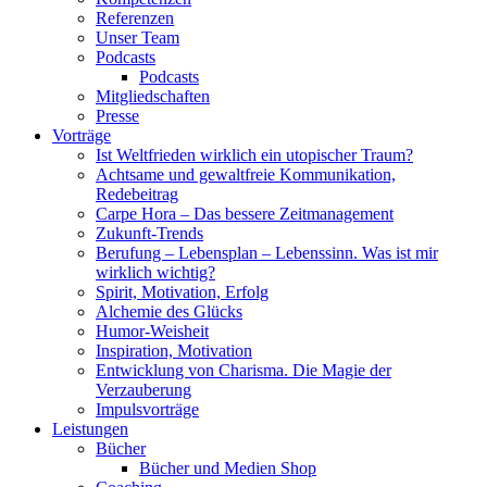
Referenzen
Unser Team
Podcasts
Podcasts
Mitgliedschaften
Presse
Vorträge
Ist Weltfrieden wirklich ein utopischer Traum?
Achtsame und gewaltfreie Kommunikation,
Redebeitrag
Carpe Hora – Das bessere Zeitmanagement
Zukunft-Trends
Berufung – Lebensplan – Lebenssinn. Was ist mir
wirklich wichtig?
Spirit, Motivation, Erfolg
Alchemie des Glücks
Humor-Weisheit
Inspiration, Motivation
Entwicklung von Charisma. Die Magie der
Verzauberung
Impulsvorträge
Leistungen
Bücher
Bücher und Medien Shop