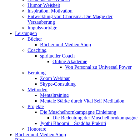
Humor-Weisheit
Inspiration, Motivation
Entwicklung von Charisma. Die Magie der
Verzauberung
Impulsvorträge
Leistungen
Bücher
Bücher und Medien Shop
Coaching
spiritueller Coach
Online Akademie
Von Personal zu Universal Power
Beratung
Zoom Webinar
Skype-Consulting
Methoden
Mentaltraining
Mentale Stärke durch Vital Self Meditation
Projekte
Die Muschelhornkampagne Einleitung
Die Bedeutung der Muschelhornkampagne
Jyothi Bhoomi – Śraddhā Prakriti
Honorare
Bücher und Medien Shop