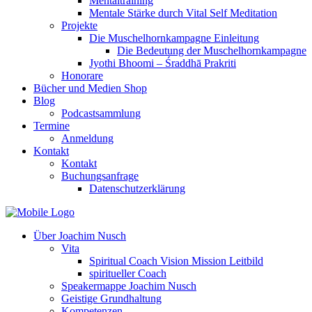
Mentaltraining
Mentale Stärke durch Vital Self Meditation
Projekte
Die Muschelhornkampagne Einleitung
Die Bedeutung der Muschelhornkampagne
Jyothi Bhoomi – Śraddhā Prakriti
Honorare
Bücher und Medien Shop
Blog
Podcastsammlung
Termine
Anmeldung
Kontakt
Kontakt
Buchungsanfrage
Datenschutzerklärung
Über Joachim Nusch
Vita
Spiritual Coach Vision Mission Leitbild
spiritueller Coach
Speakermappe Joachim Nusch
Geistige Grundhaltung
Kompetenzen