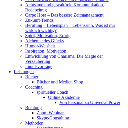
Achtsame und gewaltfreie Kommunikation,
Redebeitrag
Carpe Hora – Das bessere Zeitmanagement
Zukunft-Trends
Berufung – Lebensplan – Lebenssinn. Was ist mir
wirklich wichtig?
Spirit, Motivation, Erfolg
Alchemie des Glücks
Humor-Weisheit
Inspiration, Motivation
Entwicklung von Charisma. Die Magie der
Verzauberung
Impulsvorträge
Leistungen
Bücher
Bücher und Medien Shop
Coaching
spiritueller Coach
Online Akademie
Von Personal zu Universal Power
Beratung
Zoom Webinar
Skype-Consulting
Methoden