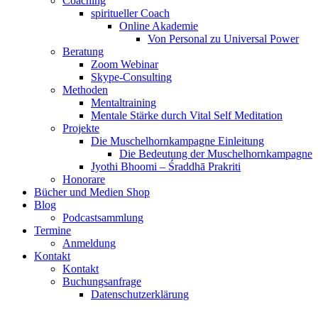
Coaching
spiritueller Coach
Online Akademie
Von Personal zu Universal Power
Beratung
Zoom Webinar
Skype-Consulting
Methoden
Mentaltraining
Mentale Stärke durch Vital Self Meditation
Projekte
Die Muschelhornkampagne Einleitung
Die Bedeutung der Muschelhornkampagne
Jyothi Bhoomi – Śraddhā Prakriti
Honorare
Bücher und Medien Shop
Blog
Podcastsammlung
Termine
Anmeldung
Kontakt
Kontakt
Buchungsanfrage
Datenschutzerklärung