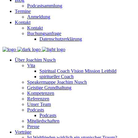
Blog
Podcastsammlung
Termine
Anmeldung
Kontakt
Kontakt
Buchungsanfrage
Datenschutzerklärung
Über Joachim Nusch
Vita
Spiritual Coach Vision Mission Leitbild
spiritueller Coach
Speakermappe Joachim Nusch
Geistige Grundhaltung
Kompetenzen
Referenzen
Unser Team
Podcasts
Podcasts
Mitgliedschaften
Presse
Vorträge
Ist Weltfrieden wirklich ein utopischer Traum?