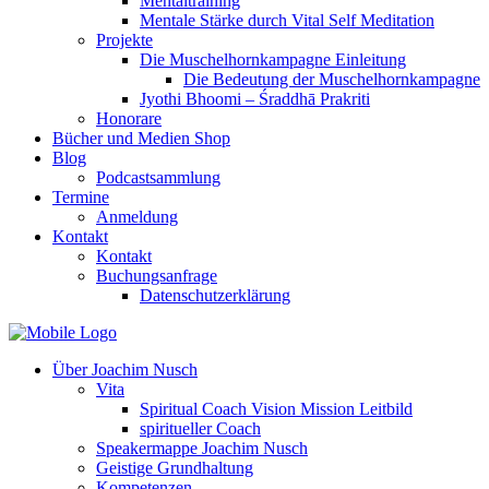
Mentaltraining
Mentale Stärke durch Vital Self Meditation
Projekte
Die Muschelhornkampagne Einleitung
Die Bedeutung der Muschelhornkampagne
Jyothi Bhoomi – Śraddhā Prakriti
Honorare
Bücher und Medien Shop
Blog
Podcastsammlung
Termine
Anmeldung
Kontakt
Kontakt
Buchungsanfrage
Datenschutzerklärung
Über Joachim Nusch
Vita
Spiritual Coach Vision Mission Leitbild
spiritueller Coach
Speakermappe Joachim Nusch
Geistige Grundhaltung
Kompetenzen