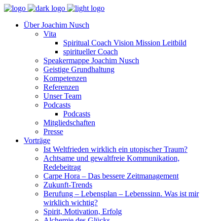
Über Joachim Nusch
Vita
Spiritual Coach Vision Mission Leitbild
spiritueller Coach
Speakermappe Joachim Nusch
Geistige Grundhaltung
Kompetenzen
Referenzen
Unser Team
Podcasts
Podcasts
Mitgliedschaften
Presse
Vorträge
Ist Weltfrieden wirklich ein utopischer Traum?
Achtsame und gewaltfreie Kommunikation,
Redebeitrag
Carpe Hora – Das bessere Zeitmanagement
Zukunft-Trends
Berufung – Lebensplan – Lebenssinn. Was ist mir
wirklich wichtig?
Spirit, Motivation, Erfolg
Alchemie des Glücks