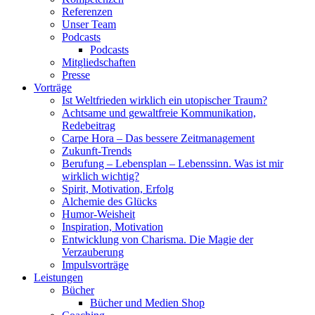
Referenzen
Unser Team
Podcasts
Podcasts
Mitgliedschaften
Presse
Vorträge
Ist Weltfrieden wirklich ein utopischer Traum?
Achtsame und gewaltfreie Kommunikation,
Redebeitrag
Carpe Hora – Das bessere Zeitmanagement
Zukunft-Trends
Berufung – Lebensplan – Lebenssinn. Was ist mir
wirklich wichtig?
Spirit, Motivation, Erfolg
Alchemie des Glücks
Humor-Weisheit
Inspiration, Motivation
Entwicklung von Charisma. Die Magie der
Verzauberung
Impulsvorträge
Leistungen
Bücher
Bücher und Medien Shop