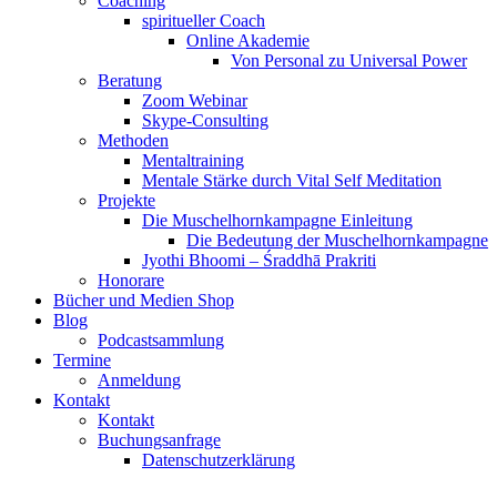
Coaching
spiritueller Coach
Online Akademie
Von Personal zu Universal Power
Beratung
Zoom Webinar
Skype-Consulting
Methoden
Mentaltraining
Mentale Stärke durch Vital Self Meditation
Projekte
Die Muschelhornkampagne Einleitung
Die Bedeutung der Muschelhornkampagne
Jyothi Bhoomi – Śraddhā Prakriti
Honorare
Bücher und Medien Shop
Blog
Podcastsammlung
Termine
Anmeldung
Kontakt
Kontakt
Buchungsanfrage
Datenschutzerklärung