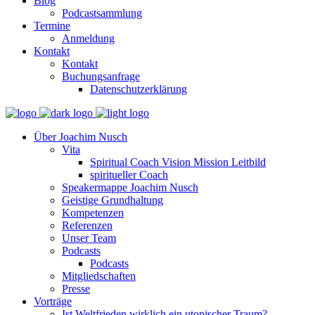
Blog
Podcastsammlung
Termine
Anmeldung
Kontakt
Kontakt
Buchungsanfrage
Datenschutzerklärung
Über Joachim Nusch
Vita
Spiritual Coach Vision Mission Leitbild
spiritueller Coach
Speakermappe Joachim Nusch
Geistige Grundhaltung
Kompetenzen
Referenzen
Unser Team
Podcasts
Podcasts
Mitgliedschaften
Presse
Vorträge
Ist Weltfrieden wirklich ein utopischer Traum?