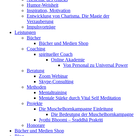
Humor-Weisheit
Inspiration, Motivation
Entwicklung von Charisma. Die Magie der
Verzauberung
Impulsvorträge
Leistungen
Bücher
Bücher und Medien Shop
Coaching
spiritueller Coach
Online Akademie
Von Personal zu Universal Power
Beratung
Zoom Webinar
Skype-Consulting
Methoden
Mentaltraining
Mentale Stärke durch Vital Self Meditation
Projekte
Die Muschelhornkampagne Einleitung
Die Bedeutung der Muschelhornkampagne
Jyothi Bhoomi – Śraddhā Prakriti
Honorare
Bücher und Medien Shop