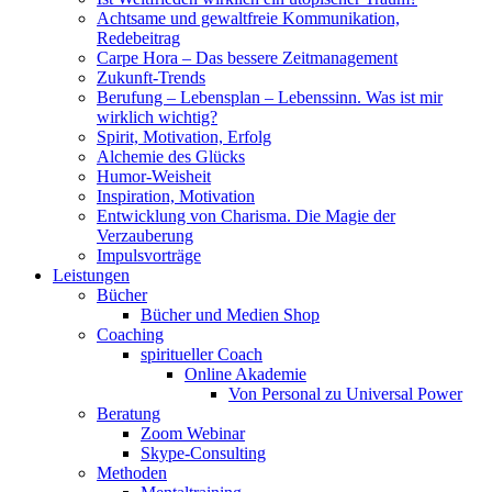
Achtsame und gewaltfreie Kommunikation,
Redebeitrag
Carpe Hora – Das bessere Zeitmanagement
Zukunft-Trends
Berufung – Lebensplan – Lebenssinn. Was ist mir
wirklich wichtig?
Spirit, Motivation, Erfolg
Alchemie des Glücks
Humor-Weisheit
Inspiration, Motivation
Entwicklung von Charisma. Die Magie der
Verzauberung
Impulsvorträge
Leistungen
Bücher
Bücher und Medien Shop
Coaching
spiritueller Coach
Online Akademie
Von Personal zu Universal Power
Beratung
Zoom Webinar
Skype-Consulting
Methoden