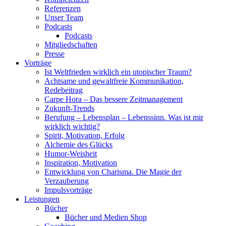
Referenzen
Unser Team
Podcasts
Podcasts
Mitgliedschaften
Presse
Vorträge
Ist Weltfrieden wirklich ein utopischer Traum?
Achtsame und gewaltfreie Kommunikation,
Redebeitrag
Carpe Hora – Das bessere Zeitmanagement
Zukunft-Trends
Berufung – Lebensplan – Lebenssinn. Was ist mir
wirklich wichtig?
Spirit, Motivation, Erfolg
Alchemie des Glücks
Humor-Weisheit
Inspiration, Motivation
Entwicklung von Charisma. Die Magie der
Verzauberung
Impulsvorträge
Leistungen
Bücher
Bücher und Medien Shop