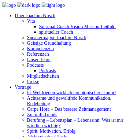
Über Joachim Nusch
Vita
Spiritual Coach Vision Mission Leitbild
spiritueller Coach
Speakermappe Joachim Nusch
Geistige Grundhaltung
Kompetenzen
Referenzen
Unser Team
Podcasts
Podcasts
Mitgliedschaften
Presse
Vorträge
Ist Weltfrieden wirklich ein utopischer Traum?
Achtsame und gewaltfreie Kommunikation,
Redebeitrag
Carpe Hora – Das bessere Zeitmanagement
Zukunft-Trends
Berufung – Lebensplan – Lebenssinn. Was ist mir
wirklich wichtig?
Spirit, Motivation, Erfolg
Alchemie des Glücks