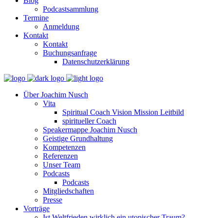
Blog
Podcastsammlung
Termine
Anmeldung
Kontakt
Kontakt
Buchungsanfrage
Datenschutzerklärung
Über Joachim Nusch
Vita
Spiritual Coach Vision Mission Leitbild
spiritueller Coach
Speakermappe Joachim Nusch
Geistige Grundhaltung
Kompetenzen
Referenzen
Unser Team
Podcasts
Podcasts
Mitgliedschaften
Presse
Vorträge
Ist Weltfrieden wirklich ein utopischer Traum?