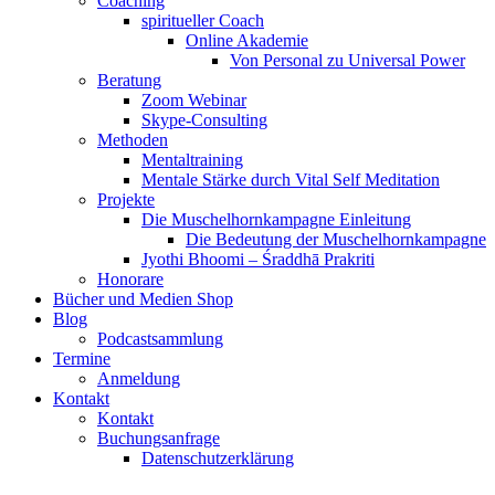
Coaching
spiritueller Coach
Online Akademie
Von Personal zu Universal Power
Beratung
Zoom Webinar
Skype-Consulting
Methoden
Mentaltraining
Mentale Stärke durch Vital Self Meditation
Projekte
Die Muschelhornkampagne Einleitung
Die Bedeutung der Muschelhornkampagne
Jyothi Bhoomi – Śraddhā Prakriti
Honorare
Bücher und Medien Shop
Blog
Podcastsammlung
Termine
Anmeldung
Kontakt
Kontakt
Buchungsanfrage
Datenschutzerklärung