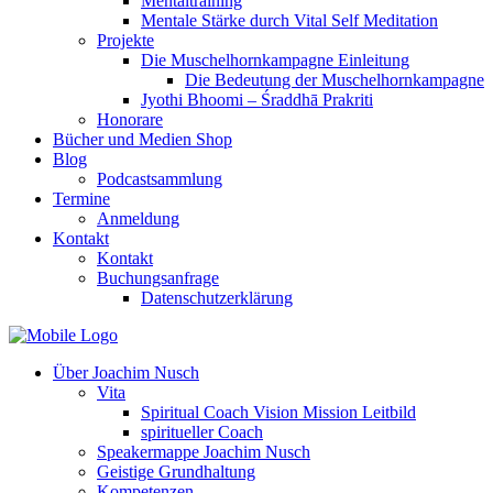
Mentaltraining
Mentale Stärke durch Vital Self Meditation
Projekte
Die Muschelhornkampagne Einleitung
Die Bedeutung der Muschelhornkampagne
Jyothi Bhoomi – Śraddhā Prakriti
Honorare
Bücher und Medien Shop
Blog
Podcastsammlung
Termine
Anmeldung
Kontakt
Kontakt
Buchungsanfrage
Datenschutzerklärung
Über Joachim Nusch
Vita
Spiritual Coach Vision Mission Leitbild
spiritueller Coach
Speakermappe Joachim Nusch
Geistige Grundhaltung
Kompetenzen