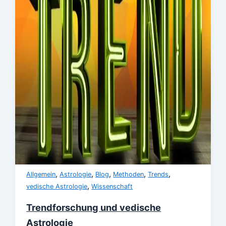
,
,
,
,
,
Allgemein
Astrologie
Blog
Methoden
Trends
,
vedische Astrologie
Wissenschaft
Trendforschung und vedische
Astrologie