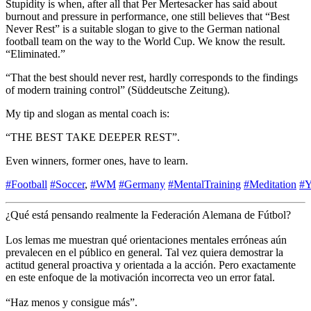
Stupidity is when, after all that Per Mertesacker has said about
burnout and pressure in performance, one still believes that “Best
Never Rest” is a suitable slogan to give to the German national
football team on the way to the World Cup. We know the result.
“Eliminated.”
“That the best should never rest, hardly corresponds to the findings
of modern training control” (Süddeutsche Zeitung).
My tip and slogan as mental coach is:
“THE BEST TAKE DEEPER REST”.
Even winners, former ones, have to learn.
#
Football
#
Soccer
,
#
WM
#
Germany
#
MentalTraining
#
Meditation
#
Y
¿Qué está pensando realmente la Federación Alemana de Fútbol?
Los lemas me muestran qué orientaciones mentales erróneas aún
prevalecen en el público en general. Tal vez quiera demostrar la
actitud general proactiva y orientada a la acción. Pero exactamente
en este enfoque de la motivación incorrecta veo un error fatal.
“Haz menos y consigue más”.