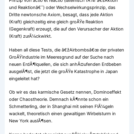
Prinzip von actio et reactio (lateinisch fÃ¼r â€šAktion
und Reaktionâ€˜) oder Wechselwirkungsprinzip, das
Dritte newtonsche Axiom, besagt, dass jede Aktion
(Kraft) gleichzeitig eine gleich groÃŸe Reaktion
(Gegenkraft) erzeugt, die auf den Verursacher der Aktion
(Kraft) zurÃ¼ckwirkt.
Haben all diese Tests, die â€žAirbombsâ€œ der privaten
GroÃŸindustrie im Meeresgrund auf der Suche nach
neuen ErdÃ¶lquellen, die sich anhÃ¤ufenden Erdbeben
ausgelÃ¶st, die jetzt die groÃŸe Katastrophe in Japan
eingeleitet hat?
Ob wir es das karmische Gesetz nennen, Dominoeffekt
oder Chaostheorie. Demnach kÃ¶nnte schon ein
Schmetterling, der in Shanghai mit seinen FlÃ¼geln
wackelt, theoretisch einen gewaltigen Wirbelsturm in
New York auslÃ¶sen.