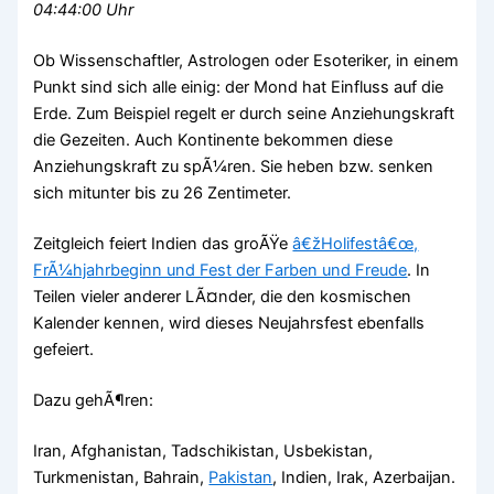
04:44:00 Uhr
Ob Wissenschaftler, Astrologen oder Esoteriker, in einem
Punkt sind sich alle einig: der Mond hat Einfluss auf die
Erde. Zum Beispiel regelt er durch seine Anziehungskraft
die Gezeiten. Auch Kontinente bekommen diese
Anziehungskraft zu spÃ¼ren. Sie heben bzw. senken
sich mitunter bis zu 26 Zentimeter.
Zeitgleich feiert Indien das groÃŸe
â€žHolifestâ€œ,
FrÃ¼hjahrbeginn und Fest der Farben und Freude
. In
Teilen vieler anderer LÃ¤nder, die den kosmischen
Kalender kennen, wird dieses Neujahrsfest ebenfalls
gefeiert.
Dazu gehÃ¶ren:
Iran, Afghanistan, Tadschikistan, Usbekistan,
Turkmenistan, Bahrain,
Pakistan
, Indien, Irak, Azerbaijan.