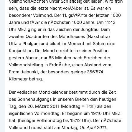
VollmondnÃ¤chten unter Schlaflosigkeit leiden, wird froh
sein, dass die letzte Nacht vorÃ¼ber ist. Es war ein
besonderer Vollmond. Der 11. grÃ¶ÃŸte der letzten 1000
Jahre und fÃ¼r die nÃ¤chsten 1000 Jahre. Um 11:43
Uhr MEZ ging er in das Zeichen der Jungfrau. Dem
zweiten Quadranten des Mondhauses (Nakshatra)
Uttara Phalguni und bildet im Moment mit Saturn eine
Konjunktion. Der Mond erreichte in seiner Position
gestern Abend, nur 65 Minuten nach Erreichen der
Vollmondstellung in ErdnÃ¤he, einen Abstand vom
Erdmittelpunkt, der besonders geringe 356’574
Kilometer betrug.
Der vedischen Mondkalender bestimmt durch die Zeit
des Sonnenaufgangs in unseren Breiten den heutigen
Tag, den 20. MÃ¤rz 2011 (Mondtag = Tithi) als den
eigentlichen Vollmondtag. Er begann um 19:10 Uhr MEZ
hat. (heutiger Vollmondtag bis 15:12 Uhr). Der nÃ¤chste
Vollmond findest statt am
Montag, 18. April 2011,