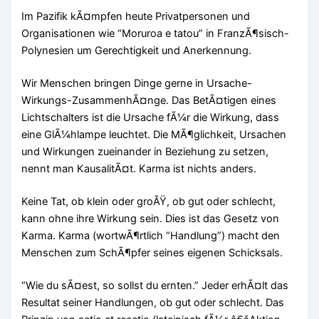
Im Pazifik kÃ¤mpfen heute Privatpersonen und
Organisationen wie “Moruroa e tatou” in FranzÃ¶sisch-
Polynesien um Gerechtigkeit und Anerkennung.
Wir Menschen bringen Dinge gerne in Ursache-
Wirkungs-ZusammenhÃ¤nge. Das BetÃ¤tigen eines
Lichtschalters ist die Ursache fÃ¼r die Wirkung, dass
eine GlÃ¼hlampe leuchtet. Die MÃ¶glichkeit, Ursachen
und Wirkungen zueinander in Beziehung zu setzen,
nennt man KausalitÃ¤t. Karma ist nichts anders.
Keine Tat, ob klein oder groÃŸ, ob gut oder schlecht,
kann ohne ihre Wirkung sein. Dies ist das Gesetz von
Karma. Karma (wortwÃ¶rtlich “Handlung”) macht den
Menschen zum SchÃ¶pfer seines eigenen Schicksals.
“Wie du sÃ¤est, so sollst du ernten.” Jeder erhÃ¤lt das
Resultat seiner Handlungen, ob gut oder schlecht. Das