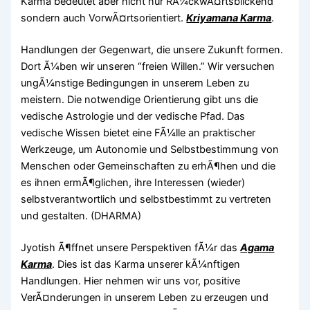
Karma bedeutet aber nicht nur RÃ¼ckwÃ¤rtsblickend
sondern auch VorwÃ¤rtsorientiert.
Kriyamana Karma
.
Handlungen der Gegenwart, die unsere Zukunft formen.
Dort Ã¼ben wir unseren “freien Willen.” Wir versuchen
ungÃ¼nstige Bedingungen in unserem Leben zu
meistern. Die notwendige Orientierung gibt uns die
vedische Astrologie und der vedische Pfad. Das
vedische Wissen bietet eine FÃ¼lle an praktischer
Werkzeuge, um Autonomie und Selbstbestimmung von
Menschen oder Gemeinschaften zu erhÃ¶hen und die
es ihnen ermÃ¶glichen, ihre Interessen (wieder)
selbstverantwortlich und selbstbestimmt zu vertreten
und gestalten. (DHARMA)
Jyotish Ã¶ffnet unsere Perspektiven fÃ¼r das
Agama
Karma
. Dies ist das Karma unserer kÃ¼nftigen
Handlungen. Hier nehmen wir uns vor, positive
VerÃ¤nderungen in unserem Leben zu erzeugen und