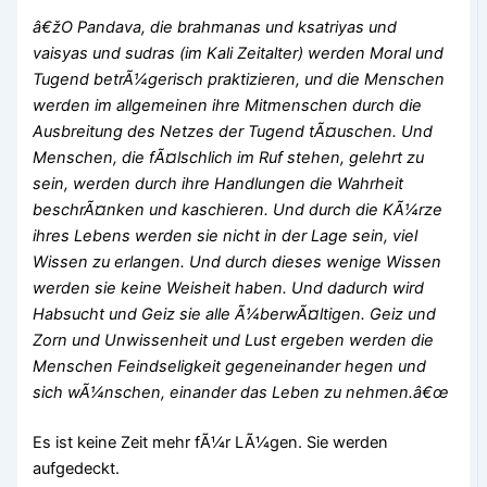
â€žO Pandava, die
brahmanas
und
ksatriyas
und
vaisyas
und
sudras
(im Kali Zeitalter) werden Moral und
Tugend betrÃ¼gerisch praktizieren, und die Menschen
werden im allgemeinen ihre Mitmenschen durch die
Ausbreitung des Netzes der Tugend tÃ¤uschen. Und
Menschen, die fÃ¤lschlich im Ruf stehen, gelehrt zu
sein, werden durch ihre Handlungen die Wahrheit
beschrÃ¤nken und kaschieren. Und durch die KÃ¼rze
ihres Lebens werden sie nicht in der Lage sein, viel
Wissen zu erlangen. Und durch dieses wenige Wissen
werden sie keine Weisheit haben. Und dadurch wird
Habsucht und Geiz sie alle Ã¼berwÃ¤ltigen. Geiz und
Zorn und Unwissenheit und Lust ergeben werden die
Menschen Feindseligkeit gegeneinander hegen und
sich wÃ¼nschen, einander das Leben zu nehmen.â€œ
Es ist keine Zeit mehr fÃ¼r LÃ¼gen. Sie werden
aufgedeckt.