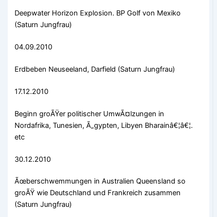
Deepwater Horizon Explosion. BP Golf von Mexiko
(Saturn Jungfrau)
04.09.2010
Erdbeben Neuseeland, Darfield (Saturn Jungfrau)
17.12.2010
Beginn groÃŸer politischer UmwÃ¤lzungen in
Nordafrika, Tunesien, Ã„gypten, Libyen Bharainâ€¦â€¦.
etc
30.12.2010
Ãœberschwemmungen in Australien Queensland so
groÃŸ wie Deutschland und Frankreich zusammen
(Saturn Jungfrau)