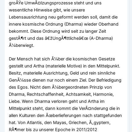
groÃŸe UmwÃ¤lzungsprozesse steht und uns
wesentliche Hinweise gibt, wie unsere
Lebensausrichtung neu geformt werden soll, damit die
innere kosmische Ordnung (Dharma) wieder Oberhand
bekommt. Diese Ordnung wird seit zu langer Zeit
gestÃ¶rt und das â€žUngÃ¶ttlicheâ€œ (A-Dharma)
Ã¼berwiegt.
Der Mensch hat sich Ã¼ber die kosmischen Gesetze
gestellt und Artha (materielle Motive) in den Mittelpunkt.
Besitz, materielle Ausrichtung, Geld und rein sinnliche
GenÃ¼sse dienen nur noch einem Ziel. Der Befriedigung
des Egos. Nicht dem Ã¼bergeordneten Prinzip von
Dharma, Rechtschaffenheit, Achtsamkeit, Harmonie,
Liebe. Wenn Dharma verloren geht und Artha im
Mittelpunkt steht, dann kommt die VerÃ¤nderung die in
allen Kulturen den Ãœberlieferungen nach stattgefunden
hat. Von Atlantis, den Mayas, Griechen, Ã„gyptern,
RÃ¶mer bis zu unserer Epoche in 2011/2012