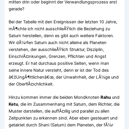
mitten drin oder beginnt der Verwandlungsprozess erst
gerade?
Bei der Tabelle mit den Ereignissen der letzten 10 Jahre,
mÃ¶chte ich nicht ausschlieÃŸlich die Beziehung zu
Saturn herstellen, denn es gibt auch weitere Faktoren.
Wir dÃ¼rfen Saturn auch nicht alleine als Planeten
verstehen, der ausschlieÃŸlich Struktur, Disziplin,
EinschrÃ¤nkungen, Grenzen, Pflichten und Angst
erzeugt. Er hat durchaus positive Seiten, wenn man
seine innere Natur versteht, denn er ist der Tod des
â€žUngÃ¶ttlichenâ€œ, der Unwahrheit, der LÃ¼ge und
der OberflÃ¤chlichkeit.
Hinzu kommen immer die beiden Mondknoten
Rahu
und
Ketu
, die im Zusammenhang mit Saturn, dem Richter, die
Muster darstellen, die auffÃ¤llig und parallel zu allen
Zeitpunkten zu erkennen sind. Aber eben gesteuert und
getaktet durch Shani (Saturn) dem Planeten, der fÃ¼r