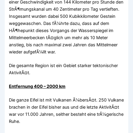
einer Geschwindigkeit von 144 Kilometer pro Stunde den
StrÃ¶mungskanal um 40 Zentimeter pro Tag vertieften.
Insgesamt wurden dabei 500 Kubikkilometer Gestein
weggewaschen. Das fÃ¼hrte dazu, dass auf dem
HÃ¶hepunkt dieses Vorgangs der Wasserspiegel im
Mittelmeerbecken tÃ¤glich um mehr als 10 Meter
anstieg, bis nach maximal zwei Jahren das Mittelmeer
wieder aufgefÃ¼llt war.
Die gesamte Region ist ein Gebiet starker tektonischer
AktivitÃ¤t.
Entfernung 400 – 2000 km
Die ganze Eifel ist mit Vulkanen Ã¼bersÃ¤t. 250 Vulkane
brachen in der Eifel bisher aus und die letzte AktivitÃ¤t
war vor 11.000 Jahren, seither besteht eine trÃ¼gerische
Ruhe.