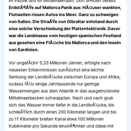
im Pazifik und im Mittelmeerraum. Dort lÃ¶sten bereits
ErdstÃ¶ÃŸe auf Mallorca Panik aus: HÃ¤user wankten,
Flutwellen rissen Autos ins Meer. Ganz zu schweigen
von Italien. Die StraÃŸe von Gibraltar entstand durch
eine solche Verschiebung der Plattentektronik. Davor
war die Landmasse vom heutigen spanischen Festland
aus gesehen eine FlÃ¤che bis Mallorca und den Inseln
von Sardinien.
Vor ungefÃ¤hr 5,33 Millionen Jahren, erfolgte nach
neuesten Erkenntnissen zunÃ¤chst eine leichte
Senkung der LandbrÃ¼cke zwischen Europa und Afrika,
sodass fÃ¼r einige Jahrtausende nur geringe
Wassermengen aus dem Atlantik in das ausgetrocknete
Mittelmeerbecken schwappten. Nach und nach grub
sich das Wasser immer tiefer in die LandbrÃ¼cke, bis
schlieÃŸlich durch einen 200 Kilometer langen und bis
zu 11 Kilometer breiten Kanal etwa 100 Millionen
Kubikmeter pro Sekunde einstrÃ¶mten und dabei mit