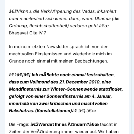
â€žVishnu, die VerkÃ¶rperung des Vedas, inkarniert
oder manifestiert sich immer dann, wenn Dharma (die
Ordnung, Rechtschaffenheit) verloren geht.â€œ
Bhagavat Gita IV.7
In meinem letzten Newsletter sprach ich von den
machtvollen Finsternissen und wiederhole mich im
Grunde noch einmal mit meinen Beobachtungen.
â€ž
â€¦â€¦.Ich mÃ¶chte noch einmal festzuhalten,
dass zum Vollmond des 21. Dezember 2010, eine
Mondfinsternis zur Winter-Sonnenwende stattfindet,
gefolgt von einer Sonnenfinsternis am 4. Januar,
innerhalb von zwei kritischen und machtvollen
Nakshatras. (Konstellationen)
â€¦â€¦.â€œ
Die Frage:
â€žWerdet Ihr es Ã¤ndern?â€œ
taucht in
Zeiten der VerÃ¤nderung immer wieder auf. Wir haben