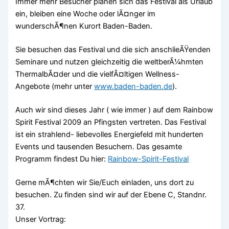
Immer mehr Besucher planen sich das Festival als Urlaub
ein, bleiben eine Woche oder lÃ¤nger im
wunderschÃ¶nen Kurort Baden-Baden.
Sie besuchen das Festival und die sich anschlieÃŸenden
Seminare und nutzen gleichzeitig die weltberÃ¼hmten
ThermalbÃ¤der und die vielfÃ¤ltigen Wellness-
Angebote (mehr unter
www.baden-baden.de
).
Auch wir sind dieses Jahr ( wie immer ) auf dem Rainbow
Spirit Festival 2009 an Pfingsten vertreten. Das Festival
ist ein strahlend- liebevolles Energiefeld mit hunderten
Events und tausenden Besuchern. Das gesamte
Programm findest Du hier:
Rainbow-Spirit-Festival
Gerne mÃ¶chten wir Sie/Euch einladen, uns dort zu
besuchen. Zu finden sind wir auf der Ebene C, Standnr.
37.
Unser Vortrag: