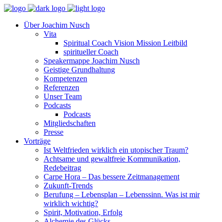
Über Joachim Nusch
Vita
Spiritual Coach Vision Mission Leitbild
spiritueller Coach
Speakermappe Joachim Nusch
Geistige Grundhaltung
Kompetenzen
Referenzen
Unser Team
Podcasts
Podcasts
Mitgliedschaften
Presse
Vorträge
Ist Weltfrieden wirklich ein utopischer Traum?
Achtsame und gewaltfreie Kommunikation,
Redebeitrag
Carpe Hora – Das bessere Zeitmanagement
Zukunft-Trends
Berufung – Lebensplan – Lebenssinn. Was ist mir
wirklich wichtig?
Spirit, Motivation, Erfolg
Alchemie des Glücks