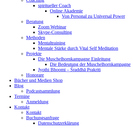
Coaching
spiritueller Coach
Online Akademie
Von Personal zu Universal Power
Beratung
Zoom Webinar
Skype-Consulting
Methoden
Mentaltraining
Mentale Stärke durch Vital Self Meditation
Projekte
Die Muschelhornkampagne Einleitung
Die Bedeutung der Muschelhornkampagne
Jyothi Bhoomi – Śraddhā Prakriti
Honorare
Bücher und Medien Shop
Blog
Podcastsammlung
Termine
Anmeldung
Kontakt
Kontakt
Buchungsanfrage
Datenschutzerklärung