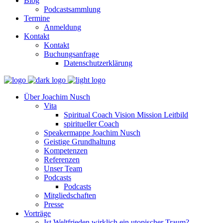
Blog
Podcastsammlung
Termine
Anmeldung
Kontakt
Kontakt
Buchungsanfrage
Datenschutzerklärung
Über Joachim Nusch
Vita
Spiritual Coach Vision Mission Leitbild
spiritueller Coach
Speakermappe Joachim Nusch
Geistige Grundhaltung
Kompetenzen
Referenzen
Unser Team
Podcasts
Podcasts
Mitgliedschaften
Presse
Vorträge
Ist Weltfrieden wirklich ein utopischer Traum?