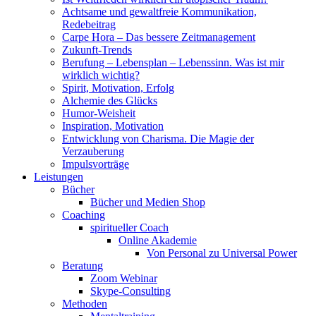
Achtsame und gewaltfreie Kommunikation,
Redebeitrag
Carpe Hora – Das bessere Zeitmanagement
Zukunft-Trends
Berufung – Lebensplan – Lebenssinn. Was ist mir
wirklich wichtig?
Spirit, Motivation, Erfolg
Alchemie des Glücks
Humor-Weisheit
Inspiration, Motivation
Entwicklung von Charisma. Die Magie der
Verzauberung
Impulsvorträge
Leistungen
Bücher
Bücher und Medien Shop
Coaching
spiritueller Coach
Online Akademie
Von Personal zu Universal Power
Beratung
Zoom Webinar
Skype-Consulting
Methoden