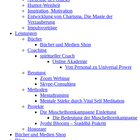
Humor-Weisheit
Inspiration, Motivation
Entwicklung von Charisma. Die Magie der
Verzauberung
Impulsvorträge
Leistungen
Bücher
Bücher und Medien Shop
Coaching
spiritueller Coach
Online Akademie
Von Personal zu Universal Power
Beratung
Zoom Webinar
Skype-Consulting
Methoden
Mentaltraining
Mentale Stärke durch Vital Self Meditation
Projekte
Die Muschelhornkampagne Einleitung
Die Bedeutung der Muschelhornkampagne
Jyothi Bhoomi – Śraddhā Prakriti
Honorare
Bücher und Medien Shop