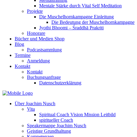
Mentaltraining
Mentale Stärke durch Vital Self Meditation
Projekte
Die Muschelhornkampagne Einleitung
Die Bedeutung der Muschelhornkampagne
Jyothi Bhoomi – Śraddhā Prakriti
Honorare
Bücher und Medien Shop
Blog
Podcastsammlung
Termine
Anmeldung
Kontakt
Kontakt
Buchungsanfrage
Datenschutzerklärung
Über Joachim Nusch
Vita
Spiritual Coach Vision Mission Leitbild
spiritueller Coach
Speakermappe Joachim Nusch
Geistige Grundhaltung
Kompetenzen