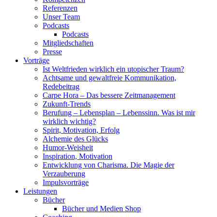
Referenzen
Unser Team
Podcasts
Podcasts
Mitgliedschaften
Presse
Vorträge
Ist Weltfrieden wirklich ein utopischer Traum?
Achtsame und gewaltfreie Kommunikation,
Redebeitrag
Carpe Hora – Das bessere Zeitmanagement
Zukunft-Trends
Berufung – Lebensplan – Lebenssinn. Was ist mir
wirklich wichtig?
Spirit, Motivation, Erfolg
Alchemie des Glücks
Humor-Weisheit
Inspiration, Motivation
Entwicklung von Charisma. Die Magie der
Verzauberung
Impulsvorträge
Leistungen
Bücher
Bücher und Medien Shop