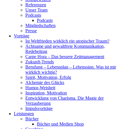
Referenzen
Unser Team
Podcasts
Podcasts
Mitgliedschaften
Presse
Vorträge
Ist Weltfrieden wirklich ein utopischer Traum?
Achtsame und gewaltfreie Kommunikation,
Redebeitrag
Carpe Hora – Das bessere Zeitmanagement
Zukunft-Trends
Berufung – Lebensplan – Lebenssinn. Was ist mir
wirklich wichtig?
Spirit, Motivation, Erfolg
Alchemie des Glücks
Humor-Weisheit
Inspiration, Motivation
Entwicklung von Charisma. Die Magie der
Verzauberung
Impulsvorträge
Leistungen
Bücher
Bücher und Medien Shop