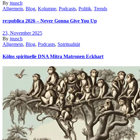
By
jnusch
Allgemein
,
Blog
,
Kolumne
,
Podcasts
,
Politik
,
Trends
re:publica 2026 – Never Gonna Give You Up
23, November 2025
By
jnusch
Allgemein
,
Blog
,
Podcasts
,
Spiritualität
Kölns spirituelle DNA Mitra Matronen Eckhart