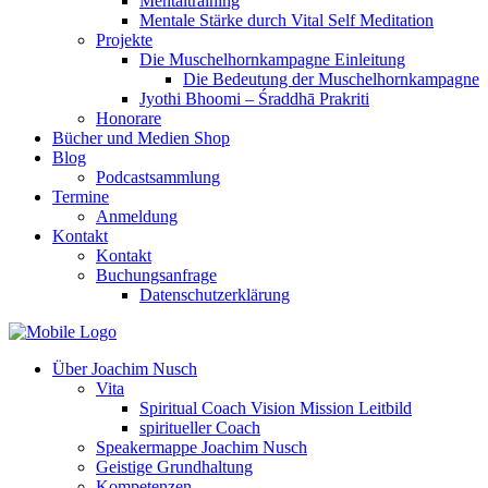
Mentaltraining
Mentale Stärke durch Vital Self Meditation
Projekte
Die Muschelhornkampagne Einleitung
Die Bedeutung der Muschelhornkampagne
Jyothi Bhoomi – Śraddhā Prakriti
Honorare
Bücher und Medien Shop
Blog
Podcastsammlung
Termine
Anmeldung
Kontakt
Kontakt
Buchungsanfrage
Datenschutzerklärung
Über Joachim Nusch
Vita
Spiritual Coach Vision Mission Leitbild
spiritueller Coach
Speakermappe Joachim Nusch
Geistige Grundhaltung
Kompetenzen