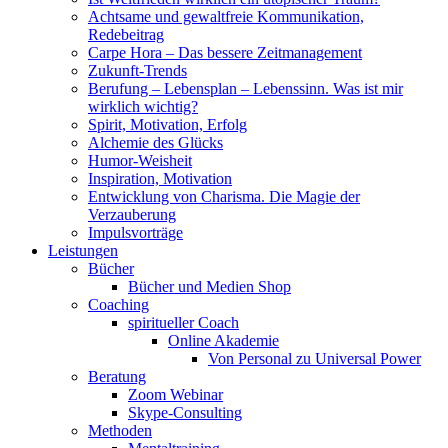
Achtsame und gewaltfreie Kommunikation,
Redebeitrag
Carpe Hora – Das bessere Zeitmanagement
Zukunft-Trends
Berufung – Lebensplan – Lebenssinn. Was ist mir
wirklich wichtig?
Spirit, Motivation, Erfolg
Alchemie des Glücks
Humor-Weisheit
Inspiration, Motivation
Entwicklung von Charisma. Die Magie der
Verzauberung
Impulsvorträge
Leistungen
Bücher
Bücher und Medien Shop
Coaching
spiritueller Coach
Online Akademie
Von Personal zu Universal Power
Beratung
Zoom Webinar
Skype-Consulting
Methoden