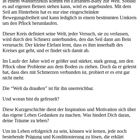
In einem Wanderzirkus kommt ein Elefanten-Baby zur Welt. Sobald
es auf eigenen Beinen stehen kann, wird es angebunden. Mit dem
Seil am Hinterbein hat es nur eine eingeschränkte
Bewegungsfreiheit und kann lediglich in einem bestimmten Umkreis
um den Pflock herumlaufen.
Dieser Kreis definiert seine Welt, jeder Versuch, sie zu verlassen,
wird durch den Schmerz unterbunden, den das Seil dann am Bein
verursacht. Der kleine Elefant lernt, dass es ihm innerhalb des
Kreises gut geht, und er findet sich damit ab.
Im Laufe der Jahre wird er größer und stärker, stark genug, um den
Pflock ohne Probleme aus dem Boden zu ziehen. Doch da er gelernt
hat, dass dies mit Schmerzen verbunden ist, probiert er es erst gar
nicht mehr.
Die “Welt da draußen” ist für ihn unerreichbar.
Und woran bist du gefesselt?
Diese Kurzgeschichte dient der Inspiration und Motivation sich über
das eigene Leben Gedanken zu machen. Was hindert Dich daran,
deine Träume zu leben?
Um im Leben erfolgreich zu sein, können wir lernen, jede noch
bestehende Prägung und Konditionierung zu lösen, die erklärt