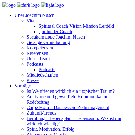
Über Joachim Nusch
Vita
Spiritual Coach Vision Mission Leitbild
spiritueller Coach
Speakermappe Joachim Nusch
Geistige Grundhaltung
Kompetenzen
Referenzen
Unser Team
Podcasts
Podcasts
Mitgliedschaften
Presse
Vorträge
Ist Weltfrieden wirklich ein utopischer Traum?
Achtsame und gewaltfreie Kommunikation,
Redebeitrag
Carpe Hora – Das bessere Zeitmanagement
Zukunft-Trends
Berufung – Lebensplan – Lebenssinn. Was ist mir
wirklich wichtig?
Spirit, Motivation, Erfolg
Alchemie des Glücks