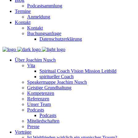
Blog
Podcastsammlung
Termine
Anmeldung
Kontakt
Kontakt
Buchungsanfrage
Datenschutzerklärung
Über Joachim Nusch
Vita
Spiritual Coach Vision Mission Leitbild
spiritueller Coach
Speakermappe Joachim Nusch
Geistige Grundhaltung
Kompetenzen
Referenzen
Unser Team
Podcasts
Podcasts
Mitgliedschaften
Presse
Vorträge
Ist Weltfrieden wirklich ein utopischer Traum?