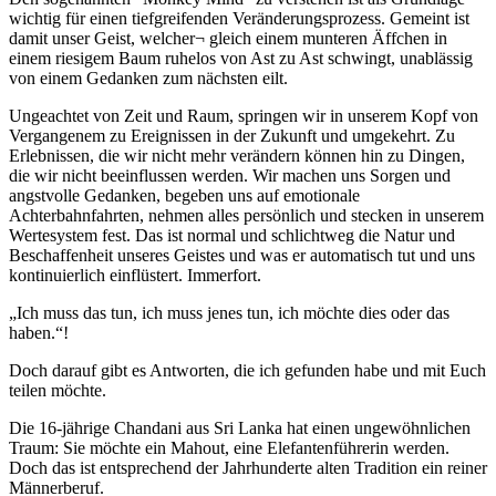
wichtig für einen tiefgreifenden Veränderungsprozess. Gemeint ist
damit unser Geist, welcher¬ gleich einem munteren Äffchen in
einem riesigem Baum ruhelos von Ast zu Ast schwingt, unablässig
von einem Gedanken zum nächsten eilt.
Ungeachtet von Zeit und Raum, springen wir in unserem Kopf von
Vergangenem zu Ereignissen in der Zukunft und umgekehrt. Zu
Erlebnissen, die wir nicht mehr verändern können hin zu Dingen,
die wir nicht beeinflussen werden. Wir machen uns Sorgen und
angstvolle Gedanken, begeben uns auf emotionale
Achterbahnfahrten, nehmen alles persönlich und stecken in unserem
Wertesystem fest. Das ist normal und schlichtweg die Natur und
Beschaffenheit unseres Geistes und was er automatisch tut und uns
kontinuierlich einflüstert. Immerfort.
„Ich muss das tun, ich muss jenes tun, ich möchte dies oder das
haben.“!
Doch darauf gibt es Antworten, die ich gefunden habe und mit Euch
teilen möchte.
Die 16-jährige Chandani aus Sri Lanka hat einen ungewöhnlichen
Traum: Sie möchte ein Mahout, eine Elefantenführerin werden.
Doch das ist entsprechend der Jahrhunderte alten Tradition ein reiner
Männerberuf.