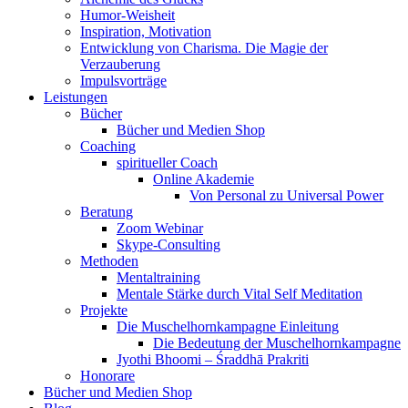
Humor-Weisheit
Inspiration, Motivation
Entwicklung von Charisma. Die Magie der
Verzauberung
Impulsvorträge
Leistungen
Bücher
Bücher und Medien Shop
Coaching
spiritueller Coach
Online Akademie
Von Personal zu Universal Power
Beratung
Zoom Webinar
Skype-Consulting
Methoden
Mentaltraining
Mentale Stärke durch Vital Self Meditation
Projekte
Die Muschelhornkampagne Einleitung
Die Bedeutung der Muschelhornkampagne
Jyothi Bhoomi – Śraddhā Prakriti
Honorare
Bücher und Medien Shop