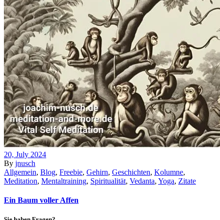
20, July 2024
By
jnusch
Allgemein
,
Blog
,
Freebie
,
Gehirn
,
Geschichten
,
Kolumne
,
Meditation
,
Mentaltraining
,
Spiritualität
,
Vedanta
,
Yoga
,
Zitate
Ein Baum voller Affen
Sie haben Fragen?