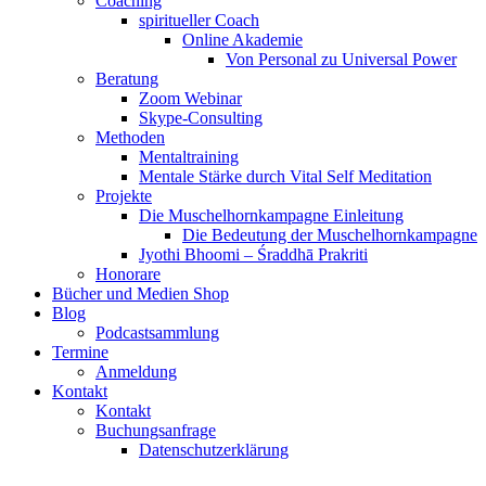
Coaching
spiritueller Coach
Online Akademie
Von Personal zu Universal Power
Beratung
Zoom Webinar
Skype-Consulting
Methoden
Mentaltraining
Mentale Stärke durch Vital Self Meditation
Projekte
Die Muschelhornkampagne Einleitung
Die Bedeutung der Muschelhornkampagne
Jyothi Bhoomi – Śraddhā Prakriti
Honorare
Bücher und Medien Shop
Blog
Podcastsammlung
Termine
Anmeldung
Kontakt
Kontakt
Buchungsanfrage
Datenschutzerklärung