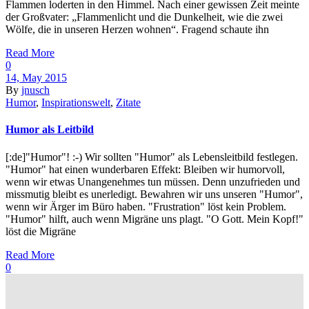
Flammen loderten in den Himmel. Nach einer gewissen Zeit meinte
der Großvater: „Flammenlicht und die Dunkelheit, wie die zwei
Wölfe, die in unseren Herzen wohnen“. Fragend schaute ihn
Read More
0
14, May 2015
By
jnusch
Humor
,
Inspirationswelt
,
Zitate
Humor als Leitbild
[:de]"Humor"! :-) Wir sollten "Humor" als Lebensleitbild festlegen.
"Humor" hat einen wunderbaren Effekt: Bleiben wir humorvoll,
wenn wir etwas Unangenehmes tun müssen. Denn unzufrieden und
missmutig bleibt es unerledigt. Bewahren wir uns unseren "Humor",
wenn wir Ärger im Büro haben. "Frustration" löst kein Problem.
"Humor" hilft, auch wenn Migräne uns plagt. "O Gott. Mein Kopf!"
löst die Migräne
Read More
0