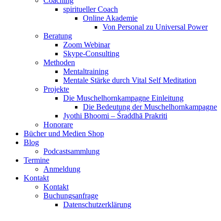
Coaching
spiritueller Coach
Online Akademie
Von Personal zu Universal Power
Beratung
Zoom Webinar
Skype-Consulting
Methoden
Mentaltraining
Mentale Stärke durch Vital Self Meditation
Projekte
Die Muschelhornkampagne Einleitung
Die Bedeutung der Muschelhornkampagne
Jyothi Bhoomi – Śraddhā Prakriti
Honorare
Bücher und Medien Shop
Blog
Podcastsammlung
Termine
Anmeldung
Kontakt
Kontakt
Buchungsanfrage
Datenschutzerklärung