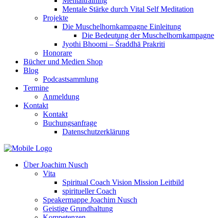
Mentaltraining
Mentale Stärke durch Vital Self Meditation
Projekte
Die Muschelhornkampagne Einleitung
Die Bedeutung der Muschelhornkampagne
Jyothi Bhoomi – Śraddhā Prakriti
Honorare
Bücher und Medien Shop
Blog
Podcastsammlung
Termine
Anmeldung
Kontakt
Kontakt
Buchungsanfrage
Datenschutzerklärung
Über Joachim Nusch
Vita
Spiritual Coach Vision Mission Leitbild
spiritueller Coach
Speakermappe Joachim Nusch
Geistige Grundhaltung
Kompetenzen