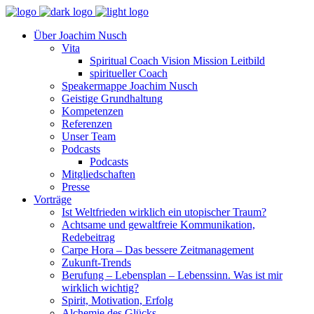
Über Joachim Nusch
Vita
Spiritual Coach Vision Mission Leitbild
spiritueller Coach
Speakermappe Joachim Nusch
Geistige Grundhaltung
Kompetenzen
Referenzen
Unser Team
Podcasts
Podcasts
Mitgliedschaften
Presse
Vorträge
Ist Weltfrieden wirklich ein utopischer Traum?
Achtsame und gewaltfreie Kommunikation,
Redebeitrag
Carpe Hora – Das bessere Zeitmanagement
Zukunft-Trends
Berufung – Lebensplan – Lebenssinn. Was ist mir
wirklich wichtig?
Spirit, Motivation, Erfolg
Alchemie des Glücks