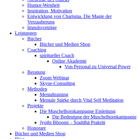
Humor-Weisheit
Inspiration, Motivation
Entwicklung von Charisma. Die Magie der
Verzauberung
Impulsvorträge
Leistungen
Bücher
Bücher und Medien Shop
Coaching
spiritueller Coach
Online Akademie
Von Personal zu Universal Power
Beratung
Zoom Webinar
Skype-Consulting
Methoden
Mentaltraining
Mentale Stärke durch Vital Self Meditation
Projekte
Die Muschelhornkampagne Einleitung
Die Bedeutung der Muschelhornkampagne
Jyothi Bhoomi – Śraddhā Prakriti
Honorare
Bücher und Medien Shop