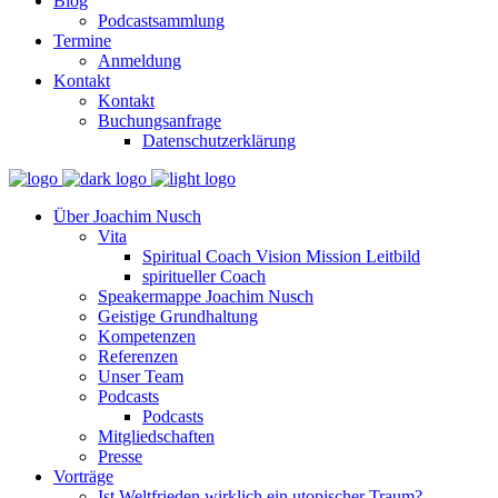
Blog
Podcastsammlung
Termine
Anmeldung
Kontakt
Kontakt
Buchungsanfrage
Datenschutzerklärung
Über Joachim Nusch
Vita
Spiritual Coach Vision Mission Leitbild
spiritueller Coach
Speakermappe Joachim Nusch
Geistige Grundhaltung
Kompetenzen
Referenzen
Unser Team
Podcasts
Podcasts
Mitgliedschaften
Presse
Vorträge
Ist Weltfrieden wirklich ein utopischer Traum?