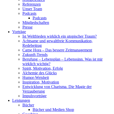
Referenzen
Unser Team
Podcasts
Podcasts
Mitgliedschaften
Presse
Vorträge
Ist Weltfrieden wirklich ein utopischer Traum?
Achtsame und gewaltfreie Kommunikation,
Redebeitrag
Carpe Hora – Das bessere Zeitmanagement
Zukunft-Trends
Berufung – Lebensplan – Lebenssinn. Was ist mir
wirklich wichtig?
Spirit, Motivation, Erfolg
Alchemie des Glücks
Humor-Weisheit
Inspiration, Motivation
Entwicklung von Charisma. Die Magie der
Verzauberung
Impulsvorträge
Leistungen
Bücher
Bücher und Medien Shop