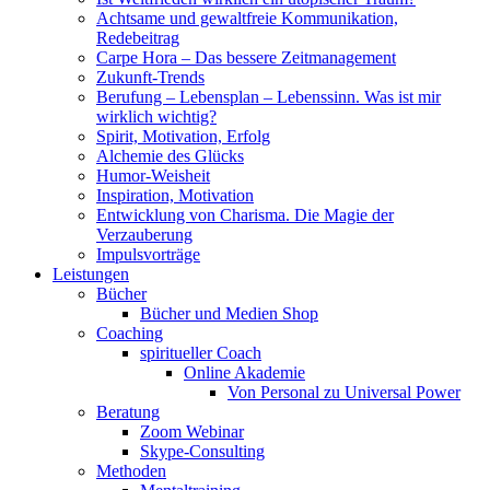
Achtsame und gewaltfreie Kommunikation,
Redebeitrag
Carpe Hora – Das bessere Zeitmanagement
Zukunft-Trends
Berufung – Lebensplan – Lebenssinn. Was ist mir
wirklich wichtig?
Spirit, Motivation, Erfolg
Alchemie des Glücks
Humor-Weisheit
Inspiration, Motivation
Entwicklung von Charisma. Die Magie der
Verzauberung
Impulsvorträge
Leistungen
Bücher
Bücher und Medien Shop
Coaching
spiritueller Coach
Online Akademie
Von Personal zu Universal Power
Beratung
Zoom Webinar
Skype-Consulting
Methoden