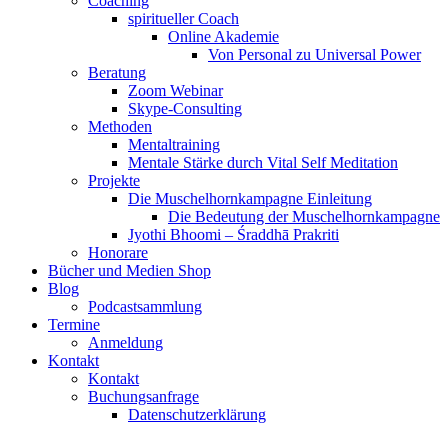
Coaching
spiritueller Coach
Online Akademie
Von Personal zu Universal Power
Beratung
Zoom Webinar
Skype-Consulting
Methoden
Mentaltraining
Mentale Stärke durch Vital Self Meditation
Projekte
Die Muschelhornkampagne Einleitung
Die Bedeutung der Muschelhornkampagne
Jyothi Bhoomi – Śraddhā Prakriti
Honorare
Bücher und Medien Shop
Blog
Podcastsammlung
Termine
Anmeldung
Kontakt
Kontakt
Buchungsanfrage
Datenschutzerklärung