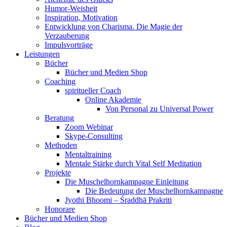
Humor-Weisheit
Inspiration, Motivation
Entwicklung von Charisma. Die Magie der
Verzauberung
Impulsvorträge
Leistungen
Bücher
Bücher und Medien Shop
Coaching
spiritueller Coach
Online Akademie
Von Personal zu Universal Power
Beratung
Zoom Webinar
Skype-Consulting
Methoden
Mentaltraining
Mentale Stärke durch Vital Self Meditation
Projekte
Die Muschelhornkampagne Einleitung
Die Bedeutung der Muschelhornkampagne
Jyothi Bhoomi – Śraddhā Prakriti
Honorare
Bücher und Medien Shop