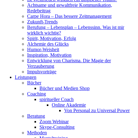
Achtsame und gewaltfreie Kommunikation,
Redebeitrag
Carpe Hora – Das bessere Zeitmanagement
Zukunft-Trends
Berufung – Lebensplan – Lebenssinn. Was ist mir
wirklich wichtig?
Spirit, Motivation, Erfolg
Alchemie des Glücks
Humor-Weisheit
Inspiration, Motivation
Entwicklung von Charisma. Die Magie der
Verzauberung
Impulsvorträge
Leistungen
Bücher
Bücher und Medien Shop
Coaching
spiritueller Coach
Online Akademie
Von Personal zu Universal Power
Beratung
Zoom Webinar
Skype-Consulting
Methoden