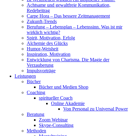
Achtsame und gewaltfreie Kommunikation,
Redebeitrag
Carpe Hora – Das bessere Zeitmanagement
Zukunft-Trends
Berufung – Lebensplan – Lebenssinn. Was ist mir
wirklich wichtig?
Spirit, Motivation, Erfolg
Alchemie des Glücks
Humor-Weisheit
Inspiration, Motivation
Entwicklung von Charisma. Die Magie der
Verzauberung
Impulsvorträge
Leistungen
Bücher
Bücher und Medien Shop
Coaching
spiritueller Coach
Online Akademie
Von Personal zu Universal Power
Beratung
Zoom Webinar
Skype-Consulting
Methoden