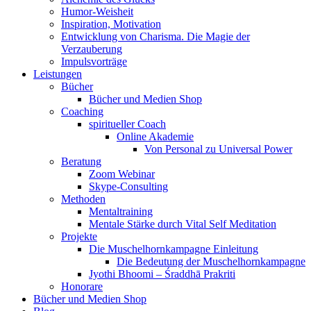
Humor-Weisheit
Inspiration, Motivation
Entwicklung von Charisma. Die Magie der
Verzauberung
Impulsvorträge
Leistungen
Bücher
Bücher und Medien Shop
Coaching
spiritueller Coach
Online Akademie
Von Personal zu Universal Power
Beratung
Zoom Webinar
Skype-Consulting
Methoden
Mentaltraining
Mentale Stärke durch Vital Self Meditation
Projekte
Die Muschelhornkampagne Einleitung
Die Bedeutung der Muschelhornkampagne
Jyothi Bhoomi – Śraddhā Prakriti
Honorare
Bücher und Medien Shop