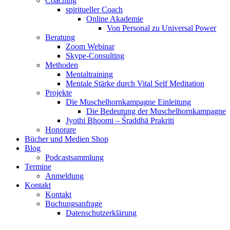
Coaching
spiritueller Coach
Online Akademie
Von Personal zu Universal Power
Beratung
Zoom Webinar
Skype-Consulting
Methoden
Mentaltraining
Mentale Stärke durch Vital Self Meditation
Projekte
Die Muschelhornkampagne Einleitung
Die Bedeutung der Muschelhornkampagne
Jyothi Bhoomi – Śraddhā Prakriti
Honorare
Bücher und Medien Shop
Blog
Podcastsammlung
Termine
Anmeldung
Kontakt
Kontakt
Buchungsanfrage
Datenschutzerklärung