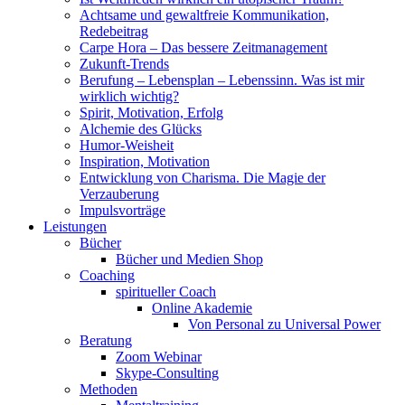
Achtsame und gewaltfreie Kommunikation,
Redebeitrag
Carpe Hora – Das bessere Zeitmanagement
Zukunft-Trends
Berufung – Lebensplan – Lebenssinn. Was ist mir
wirklich wichtig?
Spirit, Motivation, Erfolg
Alchemie des Glücks
Humor-Weisheit
Inspiration, Motivation
Entwicklung von Charisma. Die Magie der
Verzauberung
Impulsvorträge
Leistungen
Bücher
Bücher und Medien Shop
Coaching
spiritueller Coach
Online Akademie
Von Personal zu Universal Power
Beratung
Zoom Webinar
Skype-Consulting
Methoden