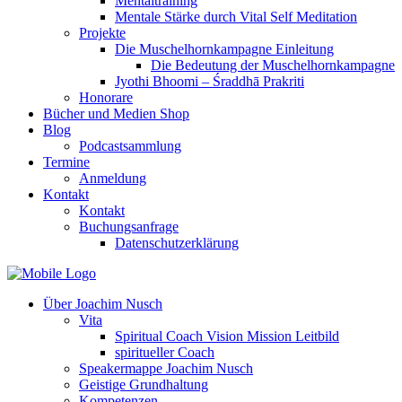
Mentaltraining
Mentale Stärke durch Vital Self Meditation
Projekte
Die Muschelhornkampagne Einleitung
Die Bedeutung der Muschelhornkampagne
Jyothi Bhoomi – Śraddhā Prakriti
Honorare
Bücher und Medien Shop
Blog
Podcastsammlung
Termine
Anmeldung
Kontakt
Kontakt
Buchungsanfrage
Datenschutzerklärung
Über Joachim Nusch
Vita
Spiritual Coach Vision Mission Leitbild
spiritueller Coach
Speakermappe Joachim Nusch
Geistige Grundhaltung
Kompetenzen