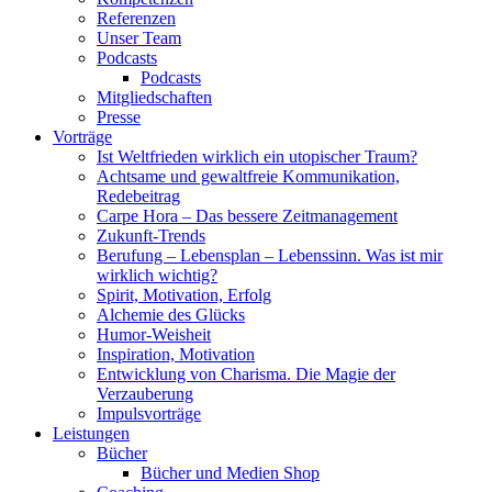
Referenzen
Unser Team
Podcasts
Podcasts
Mitgliedschaften
Presse
Vorträge
Ist Weltfrieden wirklich ein utopischer Traum?
Achtsame und gewaltfreie Kommunikation,
Redebeitrag
Carpe Hora – Das bessere Zeitmanagement
Zukunft-Trends
Berufung – Lebensplan – Lebenssinn. Was ist mir
wirklich wichtig?
Spirit, Motivation, Erfolg
Alchemie des Glücks
Humor-Weisheit
Inspiration, Motivation
Entwicklung von Charisma. Die Magie der
Verzauberung
Impulsvorträge
Leistungen
Bücher
Bücher und Medien Shop