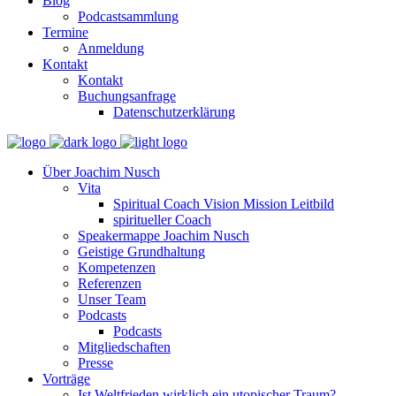
Blog
Podcastsammlung
Termine
Anmeldung
Kontakt
Kontakt
Buchungsanfrage
Datenschutzerklärung
Über Joachim Nusch
Vita
Spiritual Coach Vision Mission Leitbild
spiritueller Coach
Speakermappe Joachim Nusch
Geistige Grundhaltung
Kompetenzen
Referenzen
Unser Team
Podcasts
Podcasts
Mitgliedschaften
Presse
Vorträge
Ist Weltfrieden wirklich ein utopischer Traum?