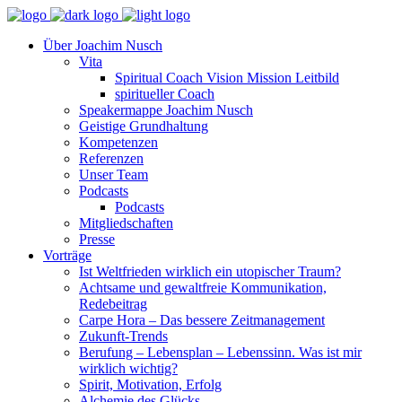
Über Joachim Nusch
Vita
Spiritual Coach Vision Mission Leitbild
spiritueller Coach
Speakermappe Joachim Nusch
Geistige Grundhaltung
Kompetenzen
Referenzen
Unser Team
Podcasts
Podcasts
Mitgliedschaften
Presse
Vorträge
Ist Weltfrieden wirklich ein utopischer Traum?
Achtsame und gewaltfreie Kommunikation,
Redebeitrag
Carpe Hora – Das bessere Zeitmanagement
Zukunft-Trends
Berufung – Lebensplan – Lebenssinn. Was ist mir
wirklich wichtig?
Spirit, Motivation, Erfolg
Alchemie des Glücks