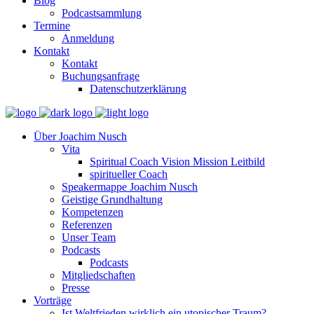
Blog
Podcastsammlung
Termine
Anmeldung
Kontakt
Kontakt
Buchungsanfrage
Datenschutzerklärung
Über Joachim Nusch
Vita
Spiritual Coach Vision Mission Leitbild
spiritueller Coach
Speakermappe Joachim Nusch
Geistige Grundhaltung
Kompetenzen
Referenzen
Unser Team
Podcasts
Podcasts
Mitgliedschaften
Presse
Vorträge
Ist Weltfrieden wirklich ein utopischer Traum?