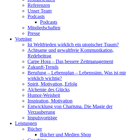
Referenzen
Unser Team
Podcasts
Podcasts
Mitgliedschaften
Presse
Vorträge
Ist Weltfrieden wirklich ein utopischer Traum?
Achtsame und gewaltfreie Kommunikation,
Redebeitrag
Carpe Hora – Das bessere Zeitmanagement
Zukunft-Trends
Berufung – Lebensplan – Lebenssinn. Was ist mir
wirklich wichtig?
Spirit, Motivation, Erfolg
Alchemie des Glücks
Humor-Weisheit
Inspiration, Motivation
Entwicklung von Charisma. Die Magie der
Verzauberung
Impulsvorträge
Leistungen
Bücher
Bücher und Medien Shop