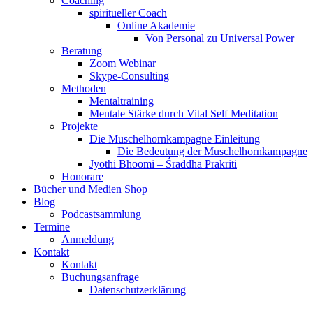
Coaching
spiritueller Coach
Online Akademie
Von Personal zu Universal Power
Beratung
Zoom Webinar
Skype-Consulting
Methoden
Mentaltraining
Mentale Stärke durch Vital Self Meditation
Projekte
Die Muschelhornkampagne Einleitung
Die Bedeutung der Muschelhornkampagne
Jyothi Bhoomi – Śraddhā Prakriti
Honorare
Bücher und Medien Shop
Blog
Podcastsammlung
Termine
Anmeldung
Kontakt
Kontakt
Buchungsanfrage
Datenschutzerklärung