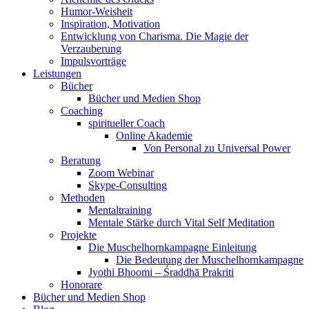
Humor-Weisheit
Inspiration, Motivation
Entwicklung von Charisma. Die Magie der
Verzauberung
Impulsvorträge
Leistungen
Bücher
Bücher und Medien Shop
Coaching
spiritueller Coach
Online Akademie
Von Personal zu Universal Power
Beratung
Zoom Webinar
Skype-Consulting
Methoden
Mentaltraining
Mentale Stärke durch Vital Self Meditation
Projekte
Die Muschelhornkampagne Einleitung
Die Bedeutung der Muschelhornkampagne
Jyothi Bhoomi – Śraddhā Prakriti
Honorare
Bücher und Medien Shop