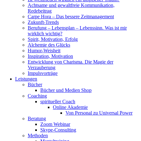
Achtsame und gewaltfreie Kommunikation,
Redebeitrag
Carpe Hora – Das bessere Zeitmanagement
Zukunft-Trends
Berufung – Lebensplan – Lebenssinn. Was ist mir
wirklich wichtig?
Spirit, Motivation, Erfolg
Alchemie des Glücks
Humor-Weisheit
Inspiration, Motivation
Entwicklung von Charisma. Die Magie der
Verzauberung
Impulsvorträge
Leistungen
Bücher
Bücher und Medien Shop
Coaching
spiritueller Coach
Online Akademie
Von Personal zu Universal Power
Beratung
Zoom Webinar
Skype-Consulting
Methoden