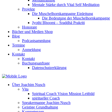
Mentaltraining
Mentale Stärke durch Vital Self Meditation
Projekte
Die Muschelhornkampagne Einleitung
Die Bedeutung der Muschelhornkampagne
Jyothi Bhoomi – Śraddhā Prakriti
Honorare
Bücher und Medien Shop
Blog
Podcastsammlung
Termine
Anmeldung
Kontakt
Kontakt
Buchungsanfrage
Datenschutzerklärung
Über Joachim Nusch
Vita
Spiritual Coach Vision Mission Leitbild
spiritueller Coach
Speakermappe Joachim Nusch
Geistige Grundhaltung
Kompetenzen