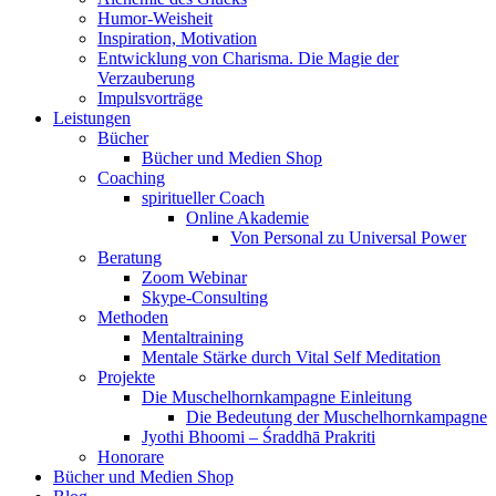
Humor-Weisheit
Inspiration, Motivation
Entwicklung von Charisma. Die Magie der
Verzauberung
Impulsvorträge
Leistungen
Bücher
Bücher und Medien Shop
Coaching
spiritueller Coach
Online Akademie
Von Personal zu Universal Power
Beratung
Zoom Webinar
Skype-Consulting
Methoden
Mentaltraining
Mentale Stärke durch Vital Self Meditation
Projekte
Die Muschelhornkampagne Einleitung
Die Bedeutung der Muschelhornkampagne
Jyothi Bhoomi – Śraddhā Prakriti
Honorare
Bücher und Medien Shop