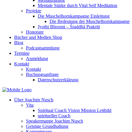
Mentaltraining
Mentale Stärke durch Vital Self Meditation
Projekte
Die Muschelhornkampagne Einleitung
Die Bedeutung der Muschelhornkampagne
Jyothi Bhoomi – Śraddhā Prakriti
Honorare
Bücher und Medien Shop
Blog
Podcastsammlung
Termine
Anmeldung
Kontakt
Kontakt
Buchungsanfrage
Datenschutzerklärung
Über Joachim Nusch
Vita
Spiritual Coach Vision Mission Leitbild
spiritueller Coach
Speakermappe Joachim Nusch
Geistige Grundhaltung
Kompetenzen