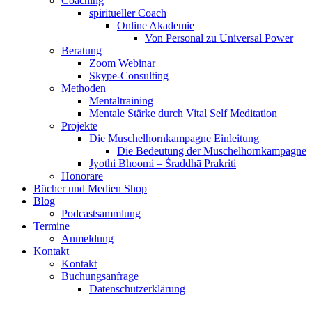
Coaching
spiritueller Coach
Online Akademie
Von Personal zu Universal Power
Beratung
Zoom Webinar
Skype-Consulting
Methoden
Mentaltraining
Mentale Stärke durch Vital Self Meditation
Projekte
Die Muschelhornkampagne Einleitung
Die Bedeutung der Muschelhornkampagne
Jyothi Bhoomi – Śraddhā Prakriti
Honorare
Bücher und Medien Shop
Blog
Podcastsammlung
Termine
Anmeldung
Kontakt
Kontakt
Buchungsanfrage
Datenschutzerklärung