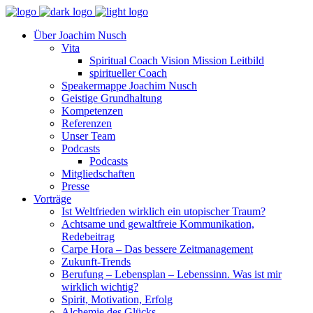
Über Joachim Nusch
Vita
Spiritual Coach Vision Mission Leitbild
spiritueller Coach
Speakermappe Joachim Nusch
Geistige Grundhaltung
Kompetenzen
Referenzen
Unser Team
Podcasts
Podcasts
Mitgliedschaften
Presse
Vorträge
Ist Weltfrieden wirklich ein utopischer Traum?
Achtsame und gewaltfreie Kommunikation,
Redebeitrag
Carpe Hora – Das bessere Zeitmanagement
Zukunft-Trends
Berufung – Lebensplan – Lebenssinn. Was ist mir
wirklich wichtig?
Spirit, Motivation, Erfolg
Alchemie des Glücks