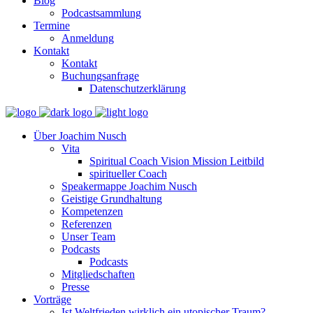
Blog
Podcastsammlung
Termine
Anmeldung
Kontakt
Kontakt
Buchungsanfrage
Datenschutzerklärung
Über Joachim Nusch
Vita
Spiritual Coach Vision Mission Leitbild
spiritueller Coach
Speakermappe Joachim Nusch
Geistige Grundhaltung
Kompetenzen
Referenzen
Unser Team
Podcasts
Podcasts
Mitgliedschaften
Presse
Vorträge
Ist Weltfrieden wirklich ein utopischer Traum?