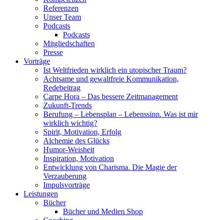
Referenzen
Unser Team
Podcasts
Podcasts
Mitgliedschaften
Presse
Vorträge
Ist Weltfrieden wirklich ein utopischer Traum?
Achtsame und gewaltfreie Kommunikation,
Redebeitrag
Carpe Hora – Das bessere Zeitmanagement
Zukunft-Trends
Berufung – Lebensplan – Lebenssinn. Was ist mir
wirklich wichtig?
Spirit, Motivation, Erfolg
Alchemie des Glücks
Humor-Weisheit
Inspiration, Motivation
Entwicklung von Charisma. Die Magie der
Verzauberung
Impulsvorträge
Leistungen
Bücher
Bücher und Medien Shop