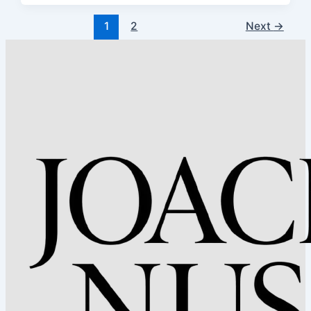
1
2
Next
→