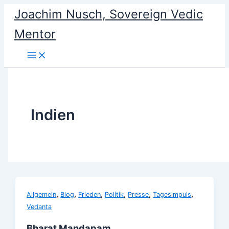
Skip
Joachim Nusch, Sovereign Vedic
to
Mentor
content
Indien
,
,
,
,
,
,
Allgemein
Blog
Frieden
Politik
Presse
Tagesimpuls
Vedanta
Bharat Mandapam