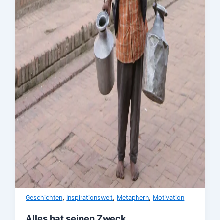
,
,
,
Geschichten
Inspirationswelt
Metaphern
Motivation
Alles hat seinen Zweck