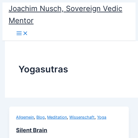
Skip
Joachim Nusch, Sovereign Vedic
to
Mentor
content
Yogasutras
,
,
,
,
Allgemein
Blog
Meditation
Wissenschaft
Yoga
Silent Brain