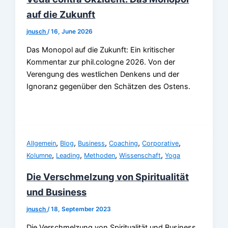
auf die Zukunft
jnusch
/
16, June 2026
Das Monopol auf die Zukunft: Ein kritischer
Kommentar zur phil.cologne 2026. Von der
Verengung des westlichen Denkens und der
Ignoranz gegenüber den Schätzen des Ostens.
,
,
,
,
,
Allgemein
Blog
Business
Coaching
Corporative
,
,
,
,
Kolumne
Leading
Methoden
Wissenschaft
Yoga
Die Verschmelzung von Spiritualität
und Business
jnusch
/
18, September 2023
Die Verschmelzung von Spiritualität und Business,