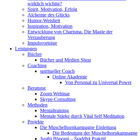
wirklich wichtig?
Spirit, Motivation, Erfolg
Alchemie des Glücks
Humor-Weisheit
Inspiration, Motivation
Entwicklung von Charisma. Die Magie der
Verzauberung
Impulsvorträge
Leistungen
Bücher
Bücher und Medien Shop
Coaching
spiritueller Coach
Online Akademie
Von Personal zu Universal Power
Beratung
Zoom Webinar
Skype-Consulting
Methoden
Mentaltraining
Mentale Stärke durch Vital Self Meditation
Projekte
Die Muschelhornkampagne Einleitung
Die Bedeutung der Muschelhornkampagne
Jyothi Bhoomi – Śraddhā Prakriti