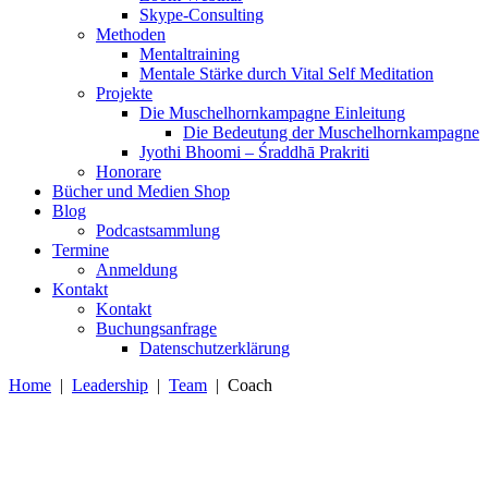
Skype-Consulting
Methoden
Mentaltraining
Mentale Stärke durch Vital Self Meditation
Projekte
Die Muschelhornkampagne Einleitung
Die Bedeutung der Muschelhornkampagne
Jyothi Bhoomi – Śraddhā Prakriti
Honorare
Bücher und Medien Shop
Blog
Podcastsammlung
Termine
Anmeldung
Kontakt
Kontakt
Buchungsanfrage
Datenschutzerklärung
Home
|
Leadership
|
Team
|
Coach