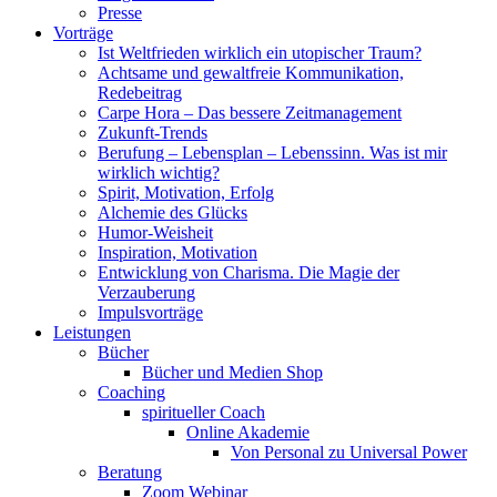
Presse
Vorträge
Ist Weltfrieden wirklich ein utopischer Traum?
Achtsame und gewaltfreie Kommunikation,
Redebeitrag
Carpe Hora – Das bessere Zeitmanagement
Zukunft-Trends
Berufung – Lebensplan – Lebenssinn. Was ist mir
wirklich wichtig?
Spirit, Motivation, Erfolg
Alchemie des Glücks
Humor-Weisheit
Inspiration, Motivation
Entwicklung von Charisma. Die Magie der
Verzauberung
Impulsvorträge
Leistungen
Bücher
Bücher und Medien Shop
Coaching
spiritueller Coach
Online Akademie
Von Personal zu Universal Power
Beratung
Zoom Webinar