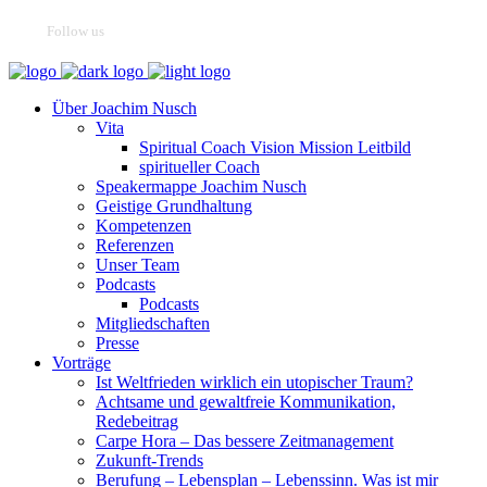
Follow us
Über Joachim Nusch
Vita
Spiritual Coach Vision Mission Leitbild
spiritueller Coach
Speakermappe Joachim Nusch
Geistige Grundhaltung
Kompetenzen
Referenzen
Unser Team
Podcasts
Podcasts
Mitgliedschaften
Presse
Vorträge
Ist Weltfrieden wirklich ein utopischer Traum?
Achtsame und gewaltfreie Kommunikation,
Redebeitrag
Carpe Hora – Das bessere Zeitmanagement
Zukunft-Trends
Berufung – Lebensplan – Lebenssinn. Was ist mir