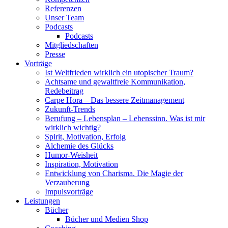
Referenzen
Unser Team
Podcasts
Podcasts
Mitgliedschaften
Presse
Vorträge
Ist Weltfrieden wirklich ein utopischer Traum?
Achtsame und gewaltfreie Kommunikation,
Redebeitrag
Carpe Hora – Das bessere Zeitmanagement
Zukunft-Trends
Berufung – Lebensplan – Lebenssinn. Was ist mir
wirklich wichtig?
Spirit, Motivation, Erfolg
Alchemie des Glücks
Humor-Weisheit
Inspiration, Motivation
Entwicklung von Charisma. Die Magie der
Verzauberung
Impulsvorträge
Leistungen
Bücher
Bücher und Medien Shop