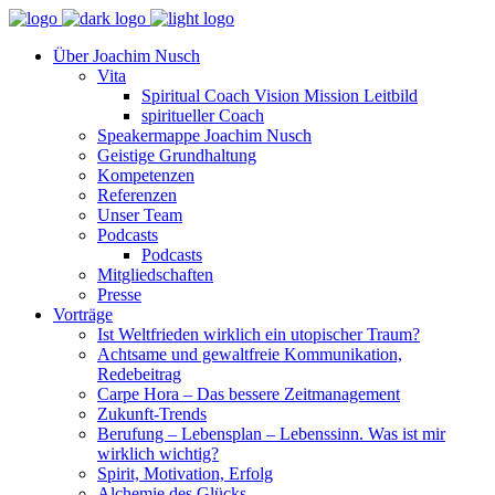
Über Joachim Nusch
Vita
Spiritual Coach Vision Mission Leitbild
spiritueller Coach
Speakermappe Joachim Nusch
Geistige Grundhaltung
Kompetenzen
Referenzen
Unser Team
Podcasts
Podcasts
Mitgliedschaften
Presse
Vorträge
Ist Weltfrieden wirklich ein utopischer Traum?
Achtsame und gewaltfreie Kommunikation,
Redebeitrag
Carpe Hora – Das bessere Zeitmanagement
Zukunft-Trends
Berufung – Lebensplan – Lebenssinn. Was ist mir
wirklich wichtig?
Spirit, Motivation, Erfolg
Alchemie des Glücks