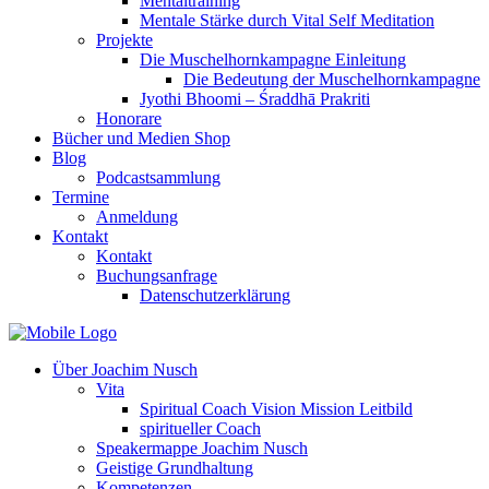
Mentaltraining
Mentale Stärke durch Vital Self Meditation
Projekte
Die Muschelhornkampagne Einleitung
Die Bedeutung der Muschelhornkampagne
Jyothi Bhoomi – Śraddhā Prakriti
Honorare
Bücher und Medien Shop
Blog
Podcastsammlung
Termine
Anmeldung
Kontakt
Kontakt
Buchungsanfrage
Datenschutzerklärung
Über Joachim Nusch
Vita
Spiritual Coach Vision Mission Leitbild
spiritueller Coach
Speakermappe Joachim Nusch
Geistige Grundhaltung
Kompetenzen