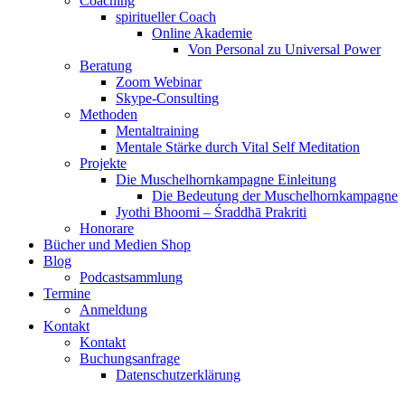
Coaching
spiritueller Coach
Online Akademie
Von Personal zu Universal Power
Beratung
Zoom Webinar
Skype-Consulting
Methoden
Mentaltraining
Mentale Stärke durch Vital Self Meditation
Projekte
Die Muschelhornkampagne Einleitung
Die Bedeutung der Muschelhornkampagne
Jyothi Bhoomi – Śraddhā Prakriti
Honorare
Bücher und Medien Shop
Blog
Podcastsammlung
Termine
Anmeldung
Kontakt
Kontakt
Buchungsanfrage
Datenschutzerklärung