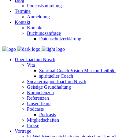
Blog
Podcastsammlung
Termine
Anmeldung
Kontakt
Kontakt
Buchungsanfrage
Datenschutzerklärung
Über Joachim Nusch
Vita
Spiritual Coach Vision Mission Leitbild
spiritueller Coach
Speakermappe Joachim Nusch
Geistige Grundhaltung
Kompetenzen
Referenzen
Unser Team
Podcasts
Podcasts
Mitgliedschaften
Presse
Vorträge
Ist Weltfrieden wirklich ein utopischer Traum?