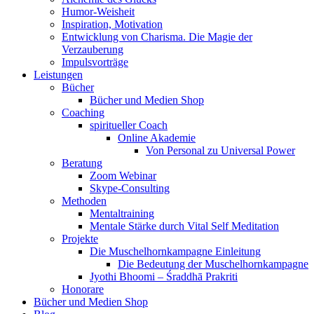
Humor-Weisheit
Inspiration, Motivation
Entwicklung von Charisma. Die Magie der
Verzauberung
Impulsvorträge
Leistungen
Bücher
Bücher und Medien Shop
Coaching
spiritueller Coach
Online Akademie
Von Personal zu Universal Power
Beratung
Zoom Webinar
Skype-Consulting
Methoden
Mentaltraining
Mentale Stärke durch Vital Self Meditation
Projekte
Die Muschelhornkampagne Einleitung
Die Bedeutung der Muschelhornkampagne
Jyothi Bhoomi – Śraddhā Prakriti
Honorare
Bücher und Medien Shop