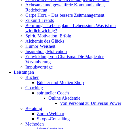
Achtsame und gewaltfreie Kommunikation,
Redebeitrag
Carpe Hora – Das bessere Zeitmanagement
Zukunft-Trends
Berufung – Lebensplan – Lebenssinn. Was ist mir
wirklich wichtig?
Spirit, Motivation, Erfolg
Alchemie des Glücks
Humor-Weisheit
Inspiration, Motivation
Entwicklung von Charisma. Die Magie der
Verzauberung
Impulsvorträge
Leistungen
Bücher
Bücher und Medien Shop
Coaching
spiritueller Coach
Online Akademie
Von Personal zu Universal Power
Beratung
Zoom Webinar
Skype-Consulting
Methoden