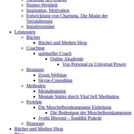
Humor-Weisheit
Inspiration, Motivation
Entwicklung von Charisma. Die Magie der
Verzauberung
Impulsvorträge
Leistungen
Bücher
Bücher und Medien Shop
Coaching
spiritueller Coach
Online Akademie
Von Personal zu Universal Power
Beratung
Zoom Webinar
Skype-Consulting
Methoden
Mentaltraining
Mentale Stärke durch Vital Self Meditation
Projekte
Die Muschelhornkampagne Einleitung
Die Bedeutung der Muschelhornkampagne
Jyothi Bhoomi – Śraddhā Prakriti
Honorare
Bücher und Medien Shop