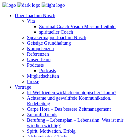
Über Joachim Nusch
Vita
Spiritual Coach Vision Mission Leitbild
spiritueller Coach
Speakermappe Joachim Nusch
Geistige Grundhaltung
Kompetenzen
Referenzen
Unser Team
Podcasts
Podcasts
Mitgliedschaften
Presse
Vorträge
Ist Weltfrieden wirklich ein utopischer Traum?
Achtsame und gewaltfreie Kommunikation,
Redebeitrag
Carpe Hora – Das bessere Zeitmanagement
Zukunft-Trends
Berufung – Lebensplan – Lebenssinn. Was ist mir
wirklich wichtig?
Spirit, Motivation, Erfolg
Alchemie des Glücks