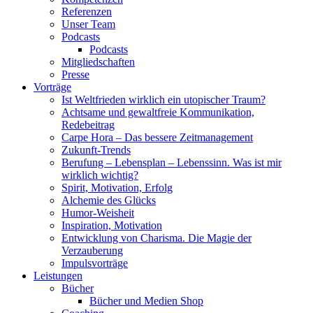
Referenzen
Unser Team
Podcasts
Podcasts
Mitgliedschaften
Presse
Vorträge
Ist Weltfrieden wirklich ein utopischer Traum?
Achtsame und gewaltfreie Kommunikation,
Redebeitrag
Carpe Hora – Das bessere Zeitmanagement
Zukunft-Trends
Berufung – Lebensplan – Lebenssinn. Was ist mir
wirklich wichtig?
Spirit, Motivation, Erfolg
Alchemie des Glücks
Humor-Weisheit
Inspiration, Motivation
Entwicklung von Charisma. Die Magie der
Verzauberung
Impulsvorträge
Leistungen
Bücher
Bücher und Medien Shop