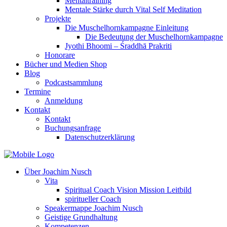
Mentaltraining
Mentale Stärke durch Vital Self Meditation
Projekte
Die Muschelhornkampagne Einleitung
Die Bedeutung der Muschelhornkampagne
Jyothi Bhoomi – Śraddhā Prakriti
Honorare
Bücher und Medien Shop
Blog
Podcastsammlung
Termine
Anmeldung
Kontakt
Kontakt
Buchungsanfrage
Datenschutzerklärung
Über Joachim Nusch
Vita
Spiritual Coach Vision Mission Leitbild
spiritueller Coach
Speakermappe Joachim Nusch
Geistige Grundhaltung
Kompetenzen