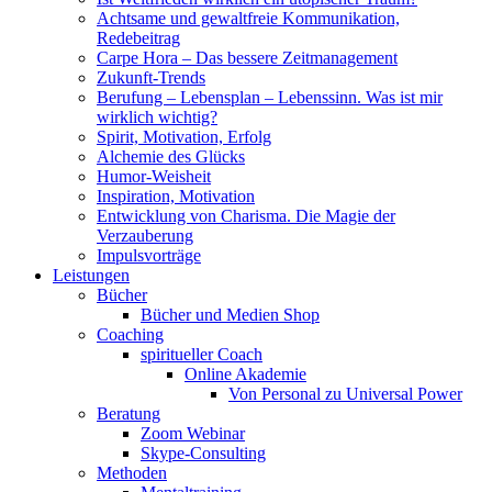
Achtsame und gewaltfreie Kommunikation,
Redebeitrag
Carpe Hora – Das bessere Zeitmanagement
Zukunft-Trends
Berufung – Lebensplan – Lebenssinn. Was ist mir
wirklich wichtig?
Spirit, Motivation, Erfolg
Alchemie des Glücks
Humor-Weisheit
Inspiration, Motivation
Entwicklung von Charisma. Die Magie der
Verzauberung
Impulsvorträge
Leistungen
Bücher
Bücher und Medien Shop
Coaching
spiritueller Coach
Online Akademie
Von Personal zu Universal Power
Beratung
Zoom Webinar
Skype-Consulting
Methoden