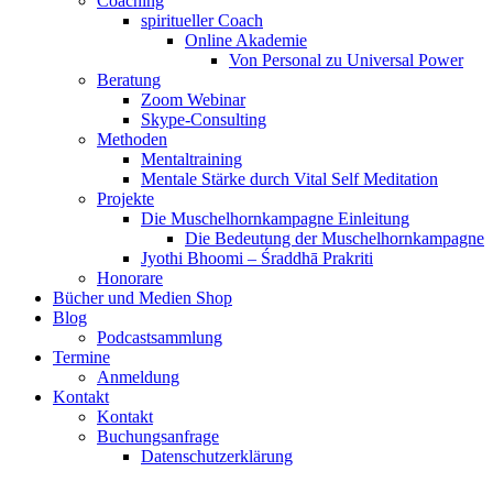
Coaching
spiritueller Coach
Online Akademie
Von Personal zu Universal Power
Beratung
Zoom Webinar
Skype-Consulting
Methoden
Mentaltraining
Mentale Stärke durch Vital Self Meditation
Projekte
Die Muschelhornkampagne Einleitung
Die Bedeutung der Muschelhornkampagne
Jyothi Bhoomi – Śraddhā Prakriti
Honorare
Bücher und Medien Shop
Blog
Podcastsammlung
Termine
Anmeldung
Kontakt
Kontakt
Buchungsanfrage
Datenschutzerklärung