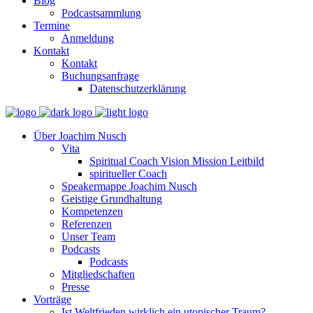
Blog
Podcastsammlung
Termine
Anmeldung
Kontakt
Kontakt
Buchungsanfrage
Datenschutzerklärung
Über Joachim Nusch
Vita
Spiritual Coach Vision Mission Leitbild
spiritueller Coach
Speakermappe Joachim Nusch
Geistige Grundhaltung
Kompetenzen
Referenzen
Unser Team
Podcasts
Podcasts
Mitgliedschaften
Presse
Vorträge
Ist Weltfrieden wirklich ein utopischer Traum?