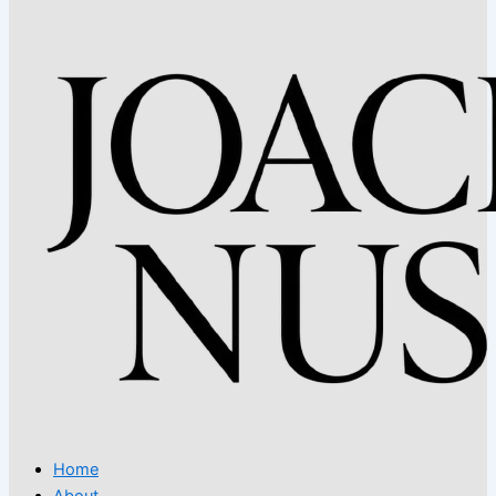
Home
About