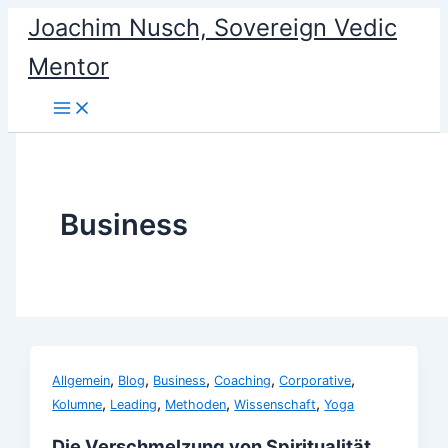
Skip
Joachim Nusch, Sovereign Vedic
to
Mentor
content
Business
,
,
,
,
,
Allgemein
Blog
Business
Coaching
Corporative
,
,
,
,
Kolumne
Leading
Methoden
Wissenschaft
Yoga
Die Verschmelzung von Spiritualität