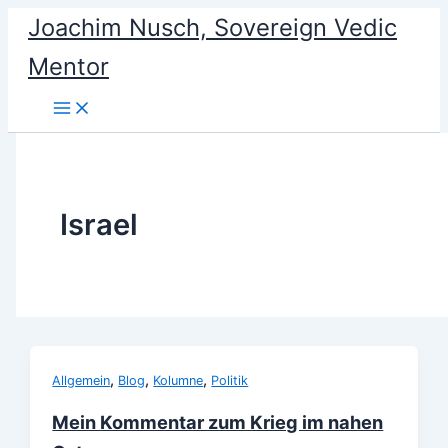
Skip
Joachim Nusch, Sovereign Vedic
to
Mentor
content
Israel
,
,
,
Allgemein
Blog
Kolumne
Politik
Mein Kommentar zum Krieg im nahen