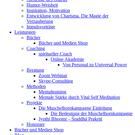
Humor-Weisheit
Inspiration, Motivation
Entwicklung von Charisma. Die Magie der
Verzauberung
Impulsvorträge
Leistungen
Bücher
Bücher und Medien Shop
Coaching
spiritueller Coach
Online Akademie
Von Personal zu Universal Power
Beratung
Zoom Webinar
Skype-Consulting
Methoden
Mentaltraining
Mentale Stärke durch Vital Self Meditation
Projekte
Die Muschelhornkampagne Einleitung
Die Bedeutung der Muschelhornkampagne
Jyothi Bhoomi – Śraddhā Prakriti
Honorare
Bücher und Medien Shop