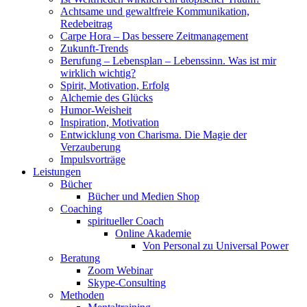
Achtsame und gewaltfreie Kommunikation,
Redebeitrag
Carpe Hora – Das bessere Zeitmanagement
Zukunft-Trends
Berufung – Lebensplan – Lebenssinn. Was ist mir
wirklich wichtig?
Spirit, Motivation, Erfolg
Alchemie des Glücks
Humor-Weisheit
Inspiration, Motivation
Entwicklung von Charisma. Die Magie der
Verzauberung
Impulsvorträge
Leistungen
Bücher
Bücher und Medien Shop
Coaching
spiritueller Coach
Online Akademie
Von Personal zu Universal Power
Beratung
Zoom Webinar
Skype-Consulting
Methoden