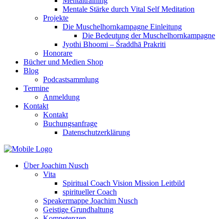
Mentaltraining
Mentale Stärke durch Vital Self Meditation
Projekte
Die Muschelhornkampagne Einleitung
Die Bedeutung der Muschelhornkampagne
Jyothi Bhoomi – Śraddhā Prakriti
Honorare
Bücher und Medien Shop
Blog
Podcastsammlung
Termine
Anmeldung
Kontakt
Kontakt
Buchungsanfrage
Datenschutzerklärung
Über Joachim Nusch
Vita
Spiritual Coach Vision Mission Leitbild
spiritueller Coach
Speakermappe Joachim Nusch
Geistige Grundhaltung
Kompetenzen