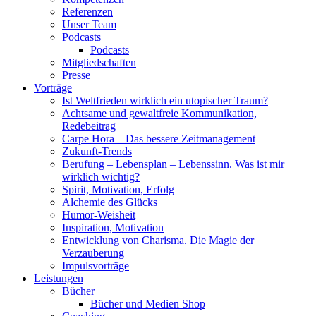
Referenzen
Unser Team
Podcasts
Podcasts
Mitgliedschaften
Presse
Vorträge
Ist Weltfrieden wirklich ein utopischer Traum?
Achtsame und gewaltfreie Kommunikation,
Redebeitrag
Carpe Hora – Das bessere Zeitmanagement
Zukunft-Trends
Berufung – Lebensplan – Lebenssinn. Was ist mir
wirklich wichtig?
Spirit, Motivation, Erfolg
Alchemie des Glücks
Humor-Weisheit
Inspiration, Motivation
Entwicklung von Charisma. Die Magie der
Verzauberung
Impulsvorträge
Leistungen
Bücher
Bücher und Medien Shop