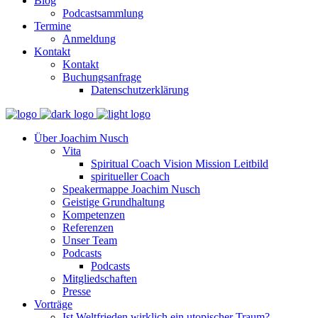
Blog
Podcastsammlung
Termine
Anmeldung
Kontakt
Kontakt
Buchungsanfrage
Datenschutzerklärung
Über Joachim Nusch
Vita
Spiritual Coach Vision Mission Leitbild
spiritueller Coach
Speakermappe Joachim Nusch
Geistige Grundhaltung
Kompetenzen
Referenzen
Unser Team
Podcasts
Podcasts
Mitgliedschaften
Presse
Vorträge
Ist Weltfrieden wirklich ein utopischer Traum?