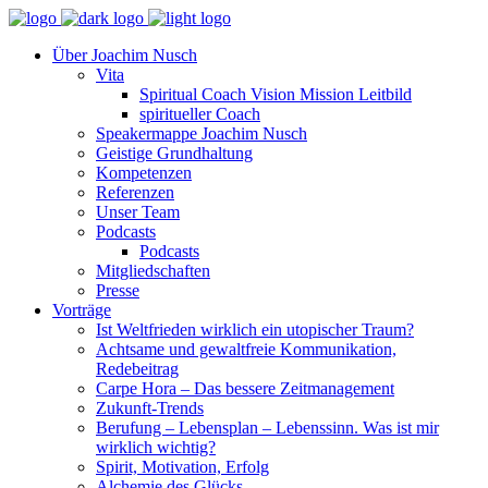
Über Joachim Nusch
Vita
Spiritual Coach Vision Mission Leitbild
spiritueller Coach
Speakermappe Joachim Nusch
Geistige Grundhaltung
Kompetenzen
Referenzen
Unser Team
Podcasts
Podcasts
Mitgliedschaften
Presse
Vorträge
Ist Weltfrieden wirklich ein utopischer Traum?
Achtsame und gewaltfreie Kommunikation,
Redebeitrag
Carpe Hora – Das bessere Zeitmanagement
Zukunft-Trends
Berufung – Lebensplan – Lebenssinn. Was ist mir
wirklich wichtig?
Spirit, Motivation, Erfolg
Alchemie des Glücks