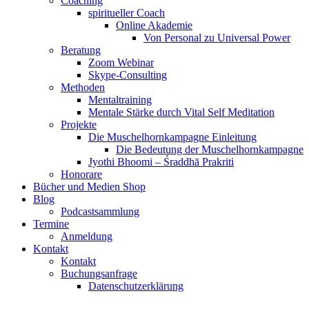
Coaching
spiritueller Coach
Online Akademie
Von Personal zu Universal Power
Beratung
Zoom Webinar
Skype-Consulting
Methoden
Mentaltraining
Mentale Stärke durch Vital Self Meditation
Projekte
Die Muschelhornkampagne Einleitung
Die Bedeutung der Muschelhornkampagne
Jyothi Bhoomi – Śraddhā Prakriti
Honorare
Bücher und Medien Shop
Blog
Podcastsammlung
Termine
Anmeldung
Kontakt
Kontakt
Buchungsanfrage
Datenschutzerklärung