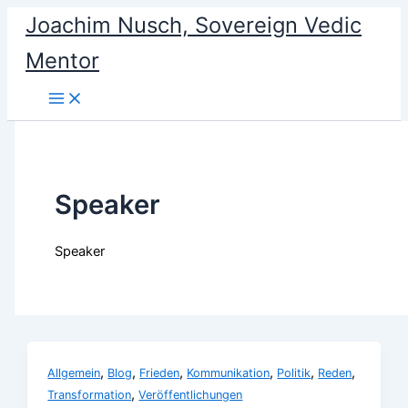
Skip
Joachim Nusch, Sovereign Vedic
to
Mentor
content
Speaker
Speaker
,
,
,
,
,
,
Allgemein
Blog
Frieden
Kommunikation
Politik
Reden
,
Transformation
Veröffentlichungen