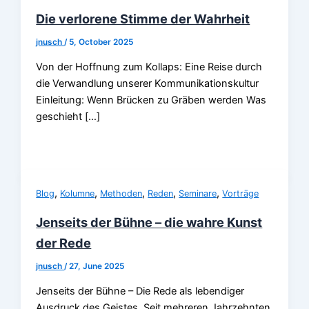
Die verlorene Stimme der Wahrheit
jnusch
/
5, October 2025
Von der Hoffnung zum Kollaps: Eine Reise durch
die Verwandlung unserer Kommunikationskultur
Einleitung: Wenn Brücken zu Gräben werden Was
geschieht […]
,
,
,
,
,
Blog
Kolumne
Methoden
Reden
Seminare
Vorträge
Jenseits der Bühne – die wahre Kunst
der Rede
jnusch
/
27, June 2025
Jenseits der Bühne – Die Rede als lebendiger
Ausdruck des Geistes. Seit mehreren Jahrzehnten