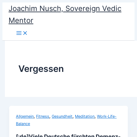
Skip
Joachim Nusch, Sovereign Vedic
to
Mentor
content
Vergessen
,
,
,
,
Allgemein
Fitness
Gesundheit
Meditation
Work-Life-
Balance
[:de]Viele Deutsche fürchten Demenz-